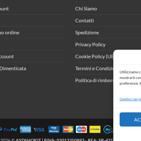
ount
Chi Siamo
Contatti
tuo ordine
Spedizione
Privacy Policy
ccount
Cookie Policy (UE)
Dimenticata
Termini e Condizioni
Utilizziamo c
mostrarti cont
Politica di rimborso e resi
preferenze. P
Gestisci servi
AC
 2026 ©
ASDSHOP.IT | P.IVA: 02013350893 - REA: SR-425902 | All Right