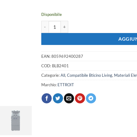
era:
è:
11,90 €.
10,54 €.
Disponibile
Serie Civile ETTROIT Bianco Compatibile Con Btici
AGGIUN
EAN:
8059692400287
COD:
BLB2401
Categorie:
All
,
Compatibile Bticino Living
,
Materiali Elet
Marchio:
ETTROIT