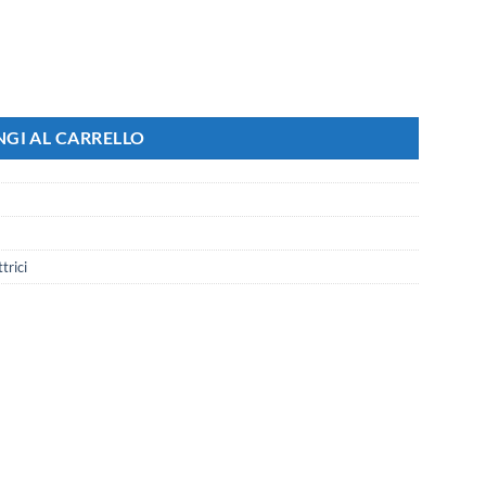
no Living Light (Presa USB) quantità
GI AL CARRELLO
trici