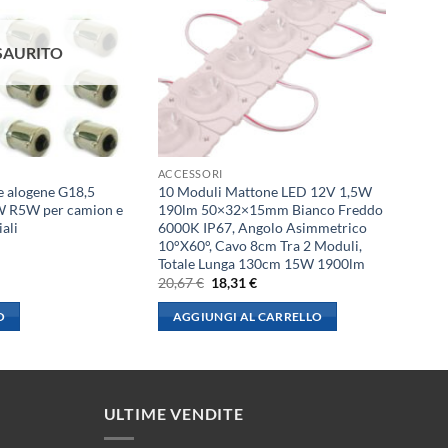
SAURITO
ACCESSORI
e alogene G18,5
10 Moduli Mattone LED 12V 1,5W
 R5W per camion e
190lm 50×32×15mm Bianco Freddo
iali
6000K IP67, Angolo Asimmetrico
10°X60°, Cavo 8cm Tra 2 Moduli,
Totale Lunga 130cm 15W 1900lm
l
Il
Il
20,67
€
18,31
€
rezzo
prezzo
prezzo
le
ttuale
originale
attuale
O
AGGIUNGI AL CARRELLO
:
era:
è:
,84 €.
20,67 €.
18,31 €.
ULTIME VENDITE