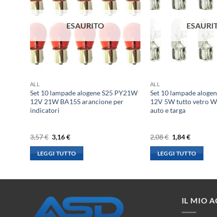
ESAURITO
ESAURI
ALL
ALL
W1,2W
Set 10 lampade alogene S25 PY21W
Set 10 lampade alog
e
12V 21W BA15S arancione per
12V 5W tutto vetro W
indicatori
auto e targa
Il
Il
Il
Il
3,57
€
3,16
€
2,08
€
1,84
€
prezzo
prezzo
prezzo
prezzo
originale
attuale
originale
attuale
LEGGI TUTTO
LEGGI TUTTO
era:
è:
era:
è:
3,57 €.
3,16 €.
2,08 €.
1,84 €.
IL MIO 