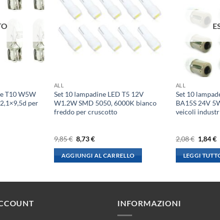
TO
E
ALL
ALL
ene T10 W5W
Set 10 lampadine LED T5 12V
Set 10 lampad
2,1×9,5d per
W1.2W SMD 5050, 6000K bianco
BA15S 24V 5W
freddo per cruscotto
veicoli industr
Il
Il
Il
I
9,85
€
8,73
€
2,08
€
1,84
€
prezzo
prezzo
prezzo
p
originale
attuale
origina
a
AGGIUNGI AL CARRELLO
LEGGI TUTT
era:
è:
era:
è
9,85 €.
8,73 €.
2,08 €.
1
ACCOUNT
INFORMAZIONI