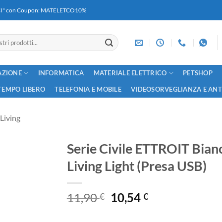
RICI" con Coupon: MATELETCO10%
AZIONE
INFORMATICA
MATERIALE ELETTRICO
PETSHOP
TEMPO LIBERO
TELEFONIA E MOBILE
VIDEOSORVEGLIANZA E AN
Living
Serie Civile ETTROIT Bian
Living Light (Presa USB)
Il
Il
11,90
10,54
€
€
prezzo
prezzo
originale
attuale