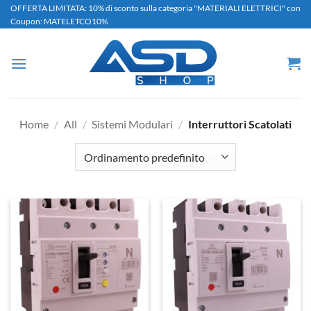
Salta
OFFERTA LIMITATA: 10% di sconto sulla categoria "MATERIALI ELETTRICI" con
Coupon: MATELETCO10%
ai
contenuti
Home
/
All
/
Sistemi Modulari
/
Interruttori Scatolati