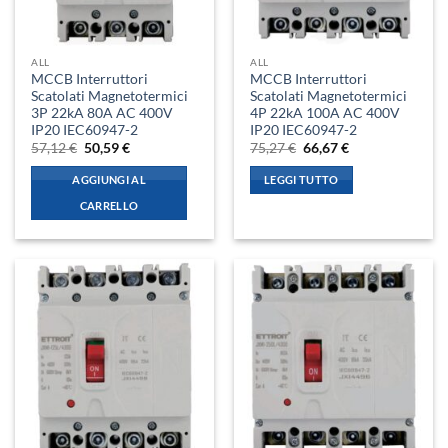
ALL
ALL
MCCB Interruttori
MCCB Interruttori
Scatolati Magnetotermici
Scatolati Magnetotermici
3P 22kA 80A AC 400V
4P 22kA 100A AC 400V
IP20 IEC60947-2
IP20 IEC60947-2
Il
Il
Il
Il
57,12
€
50,59
€
75,27
€
66,67
€
prezzo
prezzo
prezzo
prezzo
originale
attuale
originale
attuale
AGGIUNGI AL
LEGGI TUTTO
era:
è:
era:
è:
57,12 €.
50,59 €.
75,27 €.
66,67 €.
CARRELLO