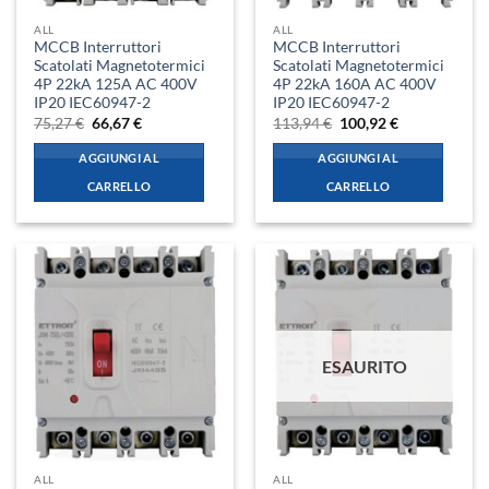
ALL
ALL
MCCB Interruttori
MCCB Interruttori
Scatolati Magnetotermici
Scatolati Magnetotermici
4P 22kA 125A AC 400V
4P 22kA 160A AC 400V
IP20 IEC60947-2
IP20 IEC60947-2
Il
Il
Il
Il
75,27
€
66,67
€
113,94
€
100,92
€
prezzo
prezzo
prezzo
prezzo
originale
attuale
originale
attuale
AGGIUNGI AL
AGGIUNGI AL
era:
è:
era:
è:
75,27 €.
66,67 €.
113,94 €.
100,92 €.
CARRELLO
CARRELLO
ESAURITO
ALL
ALL