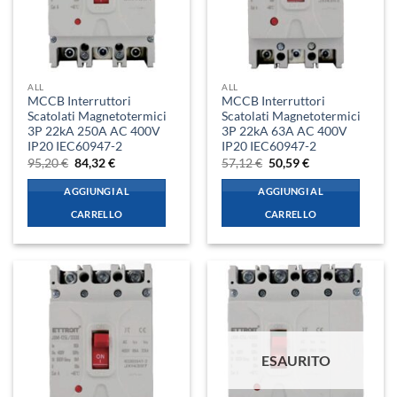
ALL
ALL
MCCB Interruttori
MCCB Interruttori
Scatolati Magnetotermici
Scatolati Magnetotermici
3P 22kA 250A AC 400V
3P 22kA 63A AC 400V
IP20 IEC60947-2
IP20 IEC60947-2
Il
Il
Il
Il
95,20
€
84,32
€
57,12
€
50,59
€
prezzo
prezzo
prezzo
prezzo
originale
attuale
originale
attuale
AGGIUNGI AL
AGGIUNGI AL
era:
è:
era:
è:
95,20 €.
84,32 €.
57,12 €.
50,59 €.
CARRELLO
CARRELLO
ESAURITO