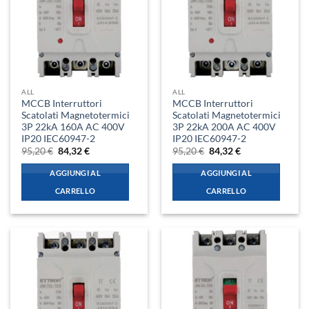
ALL
ALL
MCCB Interruttori
MCCB Interruttori
Scatolati Magnetotermici
Scatolati Magnetotermici
3P 22kA 160A AC 400V
3P 22kA 200A AC 400V
IP20 IEC60947-2
IP20 IEC60947-2
Il
Il
Il
Il
95,20
€
84,32
€
95,20
€
84,32
€
prezzo
prezzo
prezzo
prezzo
originale
attuale
originale
attuale
AGGIUNGI AL
AGGIUNGI AL
era:
è:
era:
è:
95,20 €.
84,32 €.
95,20 €.
84,32 €.
CARRELLO
CARRELLO