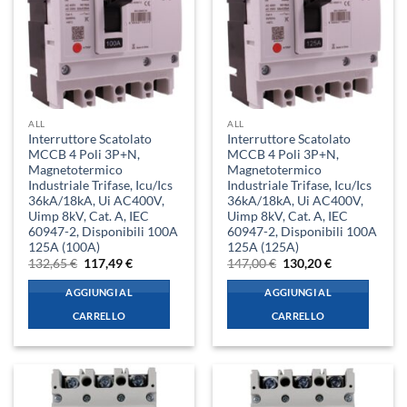
ALL
ALL
Interruttore Scatolato
Interruttore Scatolato
MCCB 4 Poli 3P+N,
MCCB 4 Poli 3P+N,
Magnetotermico
Magnetotermico
Industriale Trifase, Icu/Ics
Industriale Trifase, Icu/Ics
36kA/18kA, Ui AC400V,
36kA/18kA, Ui AC400V,
Uimp 8kV, Cat. A, IEC
Uimp 8kV, Cat. A, IEC
60947-2, Disponibili 100A
60947-2, Disponibili 100A
125A (100A)
125A (125A)
Il
Il
Il
Il
132,65
€
117,49
€
147,00
€
130,20
€
prezzo
prezzo
prezzo
prezzo
originale
attuale
originale
attuale
AGGIUNGI AL
AGGIUNGI AL
era:
è:
era:
è:
132,65 €.
117,49 €.
147,00 €.
130,20 €.
CARRELLO
CARRELLO