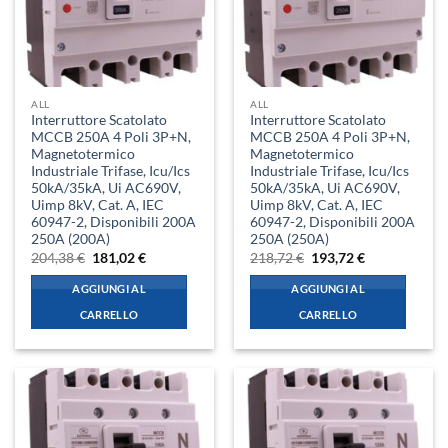
ALL
ALL
Interruttore Scatolato
Interruttore Scatolato
MCCB 250A 4 Poli 3P+N,
MCCB 250A 4 Poli 3P+N,
Magnetotermico
Magnetotermico
Industriale Trifase, Icu/Ics
Industriale Trifase, Icu/Ics
50kA/35kA, Ui AC690V,
50kA/35kA, Ui AC690V,
Uimp 8kV, Cat. A, IEC
Uimp 8kV, Cat. A, IEC
60947-2, Disponibili 200A
60947-2, Disponibili 200A
250A (200A)
250A (250A)
Il
Il
Il
Il
204,38
€
181,02
€
218,72
€
193,72
€
prezzo
prezzo
prezzo
prezzo
originale
attuale
originale
attuale
AGGIUNGI AL
AGGIUNGI AL
era:
è:
era:
è:
204,38 €.
181,02 €.
218,72 €.
193,72 €.
CARRELLO
CARRELLO