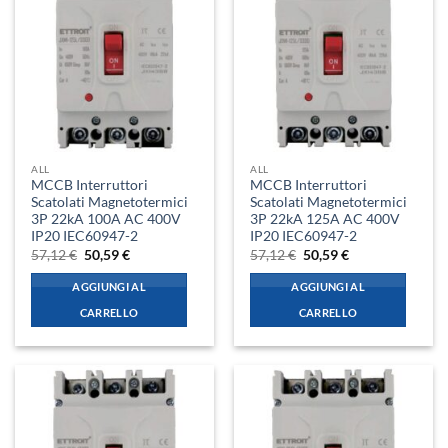
ALL
ALL
MCCB Interruttori
MCCB Interruttori
Scatolati Magnetotermici
Scatolati Magnetotermici
3P 22kA 100A AC 400V
3P 22kA 125A AC 400V
IP20 IEC60947-2
IP20 IEC60947-2
Il
Il
Il
Il
57,12
€
50,59
€
57,12
€
50,59
€
prezzo
prezzo
prezzo
prezzo
originale
attuale
originale
attuale
AGGIUNGI AL
AGGIUNGI AL
era:
è:
era:
è:
57,12 €.
50,59 €.
57,12 €.
50,59 €.
CARRELLO
CARRELLO