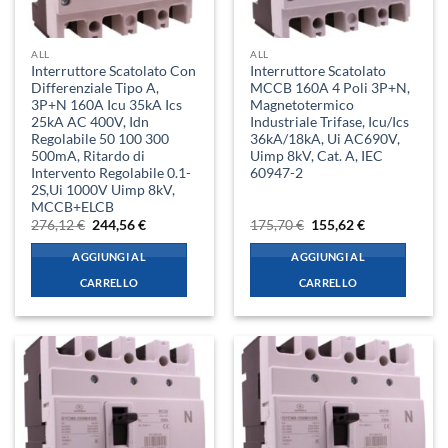
ALL
ALL
Interruttore Scatolato Con
Interruttore Scatolato
Differenziale Tipo A,
MCCB 160A 4 Poli 3P+N,
3P+N 160A Icu 35kA Ics
Magnetotermico
25kA AC 400V, Idn
Industriale Trifase, Icu/Ics
Regolabile 50 100 300
36kA/18kA, Ui AC690V,
500mA, Ritardo di
Uimp 8kV, Cat. A, IEC
Intervento Regolabile 0.1-
60947-2
2S,Ui 1000V Uimp 8kV,
MCCB+ELCB
Il
Il
Il
Il
276,12
€
244,56
€
175,70
€
155,62
€
prezzo
prezzo
prezzo
prezzo
originale
attuale
originale
attuale
AGGIUNGI AL
AGGIUNGI AL
era:
è:
era:
è:
276,12 €.
244,56 €.
175,70 €.
155,62 €.
CARRELLO
CARRELLO