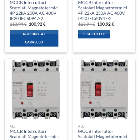
MCCB Interruttori
MCCB Interruttori
Scatolati Magnetotermici
Scatolati Magnetotermici
4P 22kA 200A AC 400V
4P 22kA 250A AC 400V
IP20 IEC60947-2
IP20 IEC60947-2
Il
Il
Il
Il
113,94
€
100,92
€
113,94
€
100,92
€
prezzo
prezzo
prezzo
prezzo
originale
attuale
originale
attuale
AGGIUNGI AL
LEGGI TUTTO
era:
è:
era:
è:
113,94 €.
100,92 €.
113,94 €.
100,92 €.
CARRELLO
ALL
ALL
MCCB Interruttori
MCCB Interruttori
Scatolati Magnetotermici
Scatolati Magnetotermici