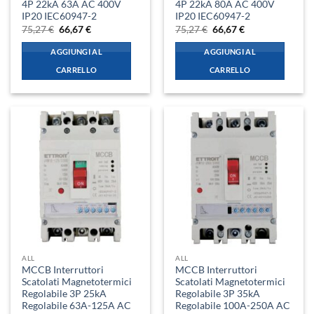
4P 22kA 63A AC 400V
4P 22kA 80A AC 400V
IP20 IEC60947-2
IP20 IEC60947-2
Il
Il
Il
Il
75,27
€
66,67
€
75,27
€
66,67
€
prezzo
prezzo
prezzo
prezzo
originale
attuale
originale
attuale
AGGIUNGI AL
AGGIUNGI AL
era:
è:
era:
è:
75,27 €.
66,67 €.
75,27 €.
66,67 €.
CARRELLO
CARRELLO
ALL
ALL
MCCB Interruttori
MCCB Interruttori
Scatolati Magnetotermici
Scatolati Magnetotermici
Regolabile 3P 25kA
Regolabile 3P 35kA
Regolabile 63A-125A AC
Regolabile 100A-250A AC