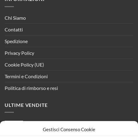
Chi Siamo
Contatti
Spedizione
Privacy Policy
Cookie Policy (UE)
Termini e Condizioni
Politica di rimborso e resi
ULTIME VENDITE
Placca Plastica ETTROIT Serie Starlight 7
Gestisci Consenso Cookie
Posti/Moduli 507, Serie Satinato Compatibile Con
Vimar Plana, 5 Colori Disponibili (Oro)