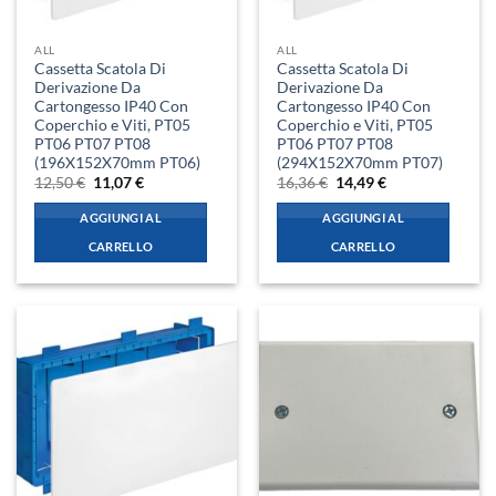
ALL
ALL
Cassetta Scatola Di
Cassetta Scatola Di
Derivazione Da
Derivazione Da
Cartongesso IP40 Con
Cartongesso IP40 Con
Coperchio e Viti, PT05
Coperchio e Viti, PT05
PT06 PT07 PT08
PT06 PT07 PT08
(196X152X70mm PT06)
(294X152X70mm PT07)
Il
Il
Il
Il
12,50
€
11,07
€
16,36
€
14,49
€
prezzo
prezzo
prezzo
prezzo
originale
attuale
originale
attuale
AGGIUNGI AL
AGGIUNGI AL
era:
è:
era:
è:
12,50 €.
11,07 €.
16,36 €.
14,49 €.
CARRELLO
CARRELLO