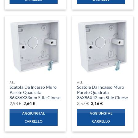
ALL
ALL
Scatola Da Incasso Muro
Scatola Da Incasso Muro
Parete Quadrata
Parete Quadrata
86X86X33mm Stile Cinese
86X86X42mm Stile Cinese
Il
Il
Il
Il
2,98
€
2,64
€
3,57
€
3,16
€
prezzo
prezzo
prezzo
prezzo
originale
attuale
originale
attuale
AGGIUNGI AL
AGGIUNGI AL
era:
è:
era:
è:
2,98 €.
2,64 €.
3,57 €.
3,16 €.
CARRELLO
CARRELLO