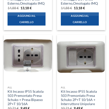
Esterno,Omologato IMQ
Esterno,Omologato IMQ
Il
Il
Il
Il
14,88
€
13,18
€
14,88
€
13,18
€
prezzo
prezzo
prezzo
prezzo
originale
attuale
originale
attuale
AGGIUNGI AL
AGGIUNGI AL
era:
è:
era:
è:
14,88 €.
13,18 €.
14,88 €.
13,18 €.
CARRELLO
CARRELLO
ALL
ALL
Kit Incasso IP55 Scatola
Kit Incasso IP55 Scatola
503 Premontato Presa
503 Premontato Presa
Schuko + Presa Bipasso
Schuko 2P+T 10/16A +
2P+T 10/16A
Interruttore Unipolare
Il
Il
Il
Il
10,71
€
9,49
€
10,71
€
9,49
€