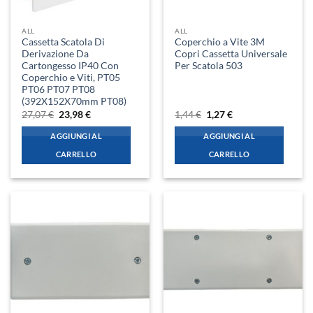
ALL
ALL
Cassetta Scatola Di
Coperchio a Vite 3M
Derivazione Da
Copri Cassetta Universale
Cartongesso IP40 Con
Per Scatola 503
Coperchio e Viti, PT05
PT06 PT07 PT08
(392X152X70mm PT08)
Il
Il
Il
Il
27,07
€
23,98
€
1,44
€
1,27
€
prezzo
prezzo
prezzo
prezzo
originale
attuale
originale
attuale
AGGIUNGI AL
AGGIUNGI AL
era:
è:
era:
è:
27,07 €.
23,98 €.
1,44 €.
1,27 €.
CARRELLO
CARRELLO