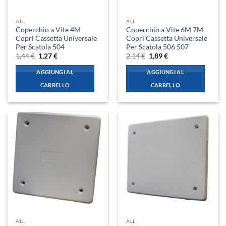
ALL
ALL
Coperchio a Vite 4M
Coperchio a Vite 6M 7M
Copri Cassetta Universale
Copri Cassetta Universale
Per Scatola 504
Per Scatola 506 507
Il
Il
Il
Il
1,44
€
1,27
€
2,14
€
1,89
€
prezzo
prezzo
prezzo
prezzo
originale
attuale
originale
attuale
AGGIUNGI AL
AGGIUNGI AL
era:
è:
era:
è:
1,44 €.
1,27 €.
2,14 €.
1,89 €.
CARRELLO
CARRELLO
ALL
ALL