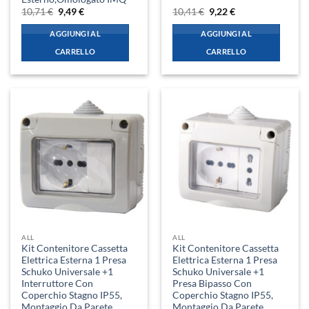
Il
Il
Il
Il
10,71
€
9,49
€
10,41
€
9,22
€
prezzo
prezzo
prezzo
prezzo
originale
attuale
originale
attuale
AGGIUNGI AL
AGGIUNGI AL
era:
è:
era:
è:
10,71 €.
9,49 €.
10,41 €.
9,22 €.
CARRELLO
CARRELLO
ALL
ALL
Kit Contenitore Cassetta
Kit Contenitore Cassetta
Elettrica Esterna 1 Presa
Elettrica Esterna 1 Presa
Schuko Universale +1
Schuko Universale +1
Interruttore Con
Presa Bipasso Con
Coperchio Stagno IP55,
Coperchio Stagno IP55,
Montaggio Da Parete
Montaggio Da Parete