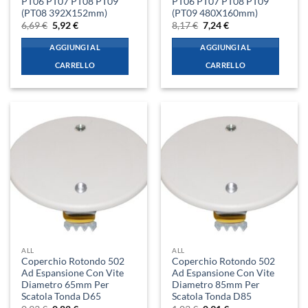
PT06 PT07 PT08 PT09
PT06 PT07 PT08 PT09
(PT08 392X152mm)
(PT09 480X160mm)
Il
Il
Il
Il
6,69
€
5,92
€
8,17
€
7,24
€
prezzo
prezzo
prezzo
prezzo
originale
attuale
originale
attuale
AGGIUNGI AL
AGGIUNGI AL
era:
è:
era:
è:
6,69 €.
5,92 €.
8,17 €.
7,24 €.
CARRELLO
CARRELLO
ALL
ALL
Coperchio Rotondo 502
Coperchio Rotondo 502
Ad Espansione Con Vite
Ad Espansione Con Vite
Diametro 65mm Per
Diametro 85mm Per
Scatola Tonda D65
Scatola Tonda D85