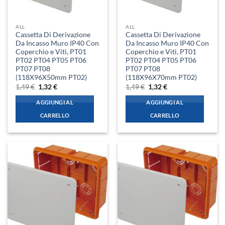
ALL
ALL
Cassetta Di Derivazione
Cassetta Di Derivazione
Da Incasso Muro IP40 Con
Da Incasso Muro IP40 Con
Coperchio e Viti, PT01
Coperchio e Viti, PT01
PT02 PT04 PT05 PT06
PT02 PT04 PT05 PT06
PT07 PT08
PT07 PT08
(118X96X50mm PT02)
(118X96X70mm PT02)
Il
Il
Il
Il
1,49
€
1,32
€
1,49
€
1,32
€
prezzo
prezzo
prezzo
prezzo
originale
attuale
originale
attuale
AGGIUNGI AL
AGGIUNGI AL
era:
è:
era:
è:
1,49 €.
1,32 €.
1,49 €.
1,32 €.
CARRELLO
CARRELLO