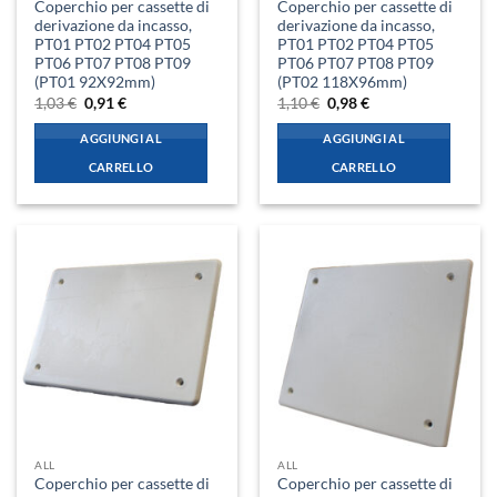
Coperchio per cassette di
Coperchio per cassette di
derivazione da incasso,
derivazione da incasso,
PT01 PT02 PT04 PT05
PT01 PT02 PT04 PT05
PT06 PT07 PT08 PT09
PT06 PT07 PT08 PT09
(PT01 92X92mm)
(PT02 118X96mm)
Il
Il
Il
Il
1,03
€
0,91
€
1,10
€
0,98
€
prezzo
prezzo
prezzo
prezzo
originale
attuale
originale
attuale
AGGIUNGI AL
AGGIUNGI AL
era:
è:
era:
è:
1,03 €.
0,91 €.
1,10 €.
0,98 €.
CARRELLO
CARRELLO
ALL
ALL
Coperchio per cassette di
Coperchio per cassette di