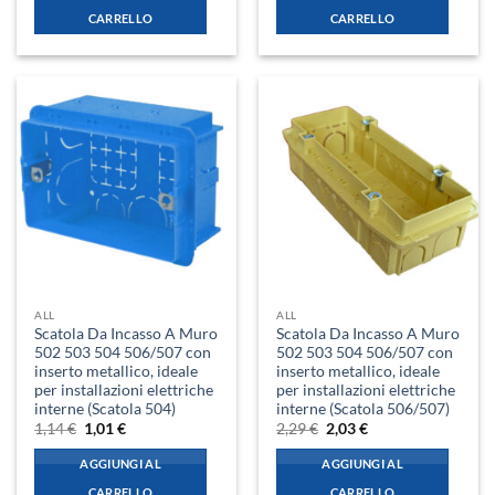
0,77 €.
0,68 €.
0,77 €.
0,68 €.
CARRELLO
CARRELLO
ALL
ALL
Scatola Da Incasso A Muro
Scatola Da Incasso A Muro
502 503 504 506/507 con
502 503 504 506/507 con
inserto metallico, ideale
inserto metallico, ideale
per installazioni elettriche
per installazioni elettriche
interne (Scatola 504)
interne (Scatola 506/507)
Il
Il
Il
Il
1,14
€
1,01
€
2,29
€
2,03
€
prezzo
prezzo
prezzo
prezzo
originale
attuale
originale
attuale
AGGIUNGI AL
AGGIUNGI AL
era:
è:
era:
è:
1,14 €.
1,01 €.
2,29 €.
2,03 €.
CARRELLO
CARRELLO