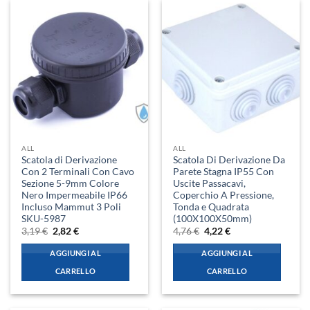
ALL
ALL
Scatola di Derivazione
Scatola Di Derivazione Da
Con 2 Terminali Con Cavo
Parete Stagna IP55 Con
Sezione 5-9mm Colore
Uscite Passacavi,
Nero Impermeabile IP66
Coperchio A Pressione,
Incluso Mammut 3 Poli
Tonda e Quadrata
SKU-5987
(100X100X50mm)
Il
Il
Il
Il
3,19
€
2,82
€
4,76
€
4,22
€
prezzo
prezzo
prezzo
prezzo
originale
attuale
originale
attuale
AGGIUNGI AL
AGGIUNGI AL
era:
è:
era:
è:
3,19 €.
2,82 €.
4,76 €.
4,22 €.
CARRELLO
CARRELLO