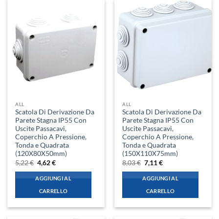
ALL
ALL
Scatola Di Derivazione Da
Scatola Di Derivazione Da
Parete Stagna IP55 Con
Parete Stagna IP55 Con
Uscite Passacavi,
Uscite Passacavi,
Coperchio A Pressione,
Coperchio A Pressione,
Tonda e Quadrata
Tonda e Quadrata
(120X80X50mm)
(150X110X75mm)
Il
Il
Il
Il
5,22
€
4,62
€
8,03
€
7,11
€
prezzo
prezzo
prezzo
prezzo
originale
attuale
originale
attuale
AGGIUNGI AL
AGGIUNGI AL
era:
è:
era:
è:
5,22 €.
4,62 €.
8,03 €.
7,11 €.
CARRELLO
CARRELLO