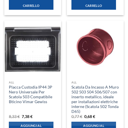
8,33 €.
7,38 €.
8,33 €.
7,38 €.
CARRELLO
CARRELLO
ALL
ALL
Placca Custodia IP44 3P
Scatola Da Incasso A Muro
Nero Universale Per
502 503 504 506/507 con
Scatola 503 Compatibile
inserto metallico, ideale
Bticino Vimar Gewiss
per installazioni elettriche
interne (Scatola 502 Tonda
D65)
Il
Il
Il
Il
8,33
€
7,38
€
0,77
€
0,68
€
prezzo
prezzo
prezzo
prezzo
originale
attuale
originale
attuale
AGGIUNGI AL
AGGIUNGI AL
era:
è:
era:
è: