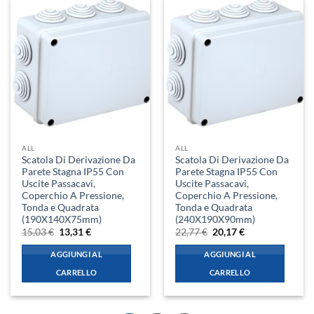
ALL
ALL
Scatola Di Derivazione Da
Scatola Di Derivazione Da
Parete Stagna IP55 Con
Parete Stagna IP55 Con
Uscite Passacavi,
Uscite Passacavi,
Coperchio A Pressione,
Coperchio A Pressione,
Tonda e Quadrata
Tonda e Quadrata
(190X140X75mm)
(240X190X90mm)
Il
Il
Il
Il
15,03
€
13,31
€
22,77
€
20,17
€
prezzo
prezzo
prezzo
prezzo
originale
attuale
originale
attuale
AGGIUNGI AL
AGGIUNGI AL
era:
è:
era:
è:
15,03 €.
13,31 €.
22,77 €.
20,17 €.
CARRELLO
CARRELLO