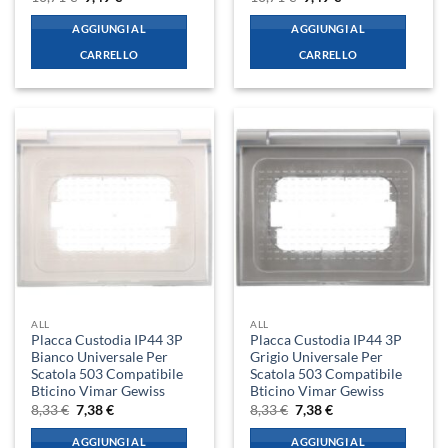
prezzo
prezzo
prezzo
prezzo
originale
attuale
originale
attuale
AGGIUNGI AL
AGGIUNGI AL
era:
è:
era:
è:
10,71 €.
9,49 €.
10,71 €.
9,49 €.
CARRELLO
CARRELLO
ALL
ALL
Placca Custodia IP44 3P
Placca Custodia IP44 3P
Bianco Universale Per
Grigio Universale Per
Scatola 503 Compatibile
Scatola 503 Compatibile
Bticino Vimar Gewiss
Bticino Vimar Gewiss
Il
Il
Il
Il
8,33
€
7,38
€
8,33
€
7,38
€
prezzo
prezzo
prezzo
prezzo
originale
attuale
originale
attuale
AGGIUNGI AL
AGGIUNGI AL
era:
è:
era:
è: