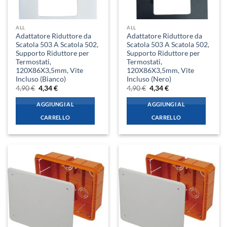
ALL
ALL
Adattatore Riduttore da
Adattatore Riduttore da
Scatola 503 A Scatola 502,
Scatola 503 A Scatola 502,
Supporto Riduttore per
Supporto Riduttore per
Termostati,
Termostati,
120X86X3,5mm, Vite
120X86X3,5mm, Vite
Incluso (Bianco)
Incluso (Nero)
Il
Il
Il
Il
4,90
€
4,34
€
4,90
€
4,34
€
prezzo
prezzo
prezzo
prezzo
originale
attuale
originale
attuale
AGGIUNGI AL
AGGIUNGI AL
era:
è:
era:
è:
4,90 €.
4,34 €.
4,90 €.
4,34 €.
CARRELLO
CARRELLO