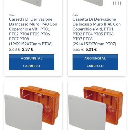
ALL
ALL
Cassetta Di Derivazione
Cassetta Di Derivazione
Da Incasso Muro IP40 Con
Da Incasso Muro IP40 Con
Coperchio e Viti, PT01
Coperchio e Viti, PT01
PT02 PT04 PT05 PT06
PT02 PT04 PT05 PT06
PT07 PT08
PT07 PT08
(196X152X70mm PT06)
(294X152X70mm PT07)
Il
Il
Il
Il
2,68
€
2,37
€
5,65
€
5,01
€
prezzo
prezzo
prezzo
prezzo
originale
attuale
originale
attuale
AGGIUNGI AL
AGGIUNGI AL
era:
è:
era:
è:
2,68 €.
2,37 €.
5,65 €.
5,01 €.
CARRELLO
CARRELLO