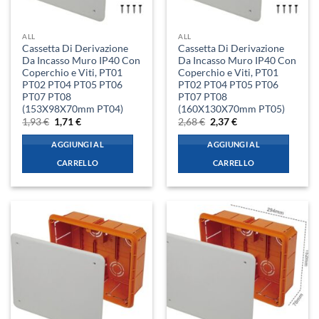
ALL
ALL
Cassetta Di Derivazione
Cassetta Di Derivazione
Da Incasso Muro IP40 Con
Da Incasso Muro IP40 Con
Coperchio e Viti, PT01
Coperchio e Viti, PT01
PT02 PT04 PT05 PT06
PT02 PT04 PT05 PT06
PT07 PT08
PT07 PT08
(153X98X70mm PT04)
(160X130X70mm PT05)
Il
Il
Il
Il
1,93
€
1,71
€
2,68
€
2,37
€
prezzo
prezzo
prezzo
prezzo
originale
attuale
originale
attuale
AGGIUNGI AL
AGGIUNGI AL
era:
è:
era:
è:
1,93 €.
1,71 €.
2,68 €.
2,37 €.
CARRELLO
CARRELLO