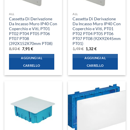
ALL
ALL
Cassetta Di Derivazione
Cassetta Di Derivazione
Da Incasso Muro IP40 Con
Da Incasso Muro IP40 Con
Coperchio e Viti, PT01
Coperchio e Viti, PT01
PT02 PT04 PT05 PT06
PT02 PT04 PT05 PT06
PT07 PT08
PT07 PT08 (92X92X45mm
(392X152X70mm PT08)
PT01)
Il
Il
Il
Il
8,93
€
7,91
€
1,49
€
1,32
€
prezzo
prezzo
prezzo
prezzo
originale
attuale
originale
attuale
AGGIUNGI AL
AGGIUNGI AL
era:
è:
era:
è:
8,93 €.
7,91 €.
1,49 €.
1,32 €.
CARRELLO
CARRELLO