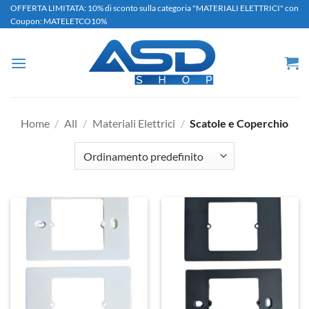
Salta
OFFERTA LIMITATA: 10% di sconto sulla categoria "MATERIALI ELETTRICI" con
Coupon: MATELETCO10%
ai
contenuti
Home
/
All
/
Materiali Elettrici
/
Scatole e Coperchio