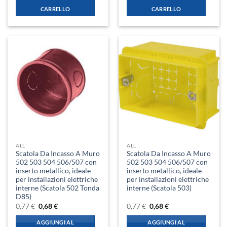
8,33 €.
7,38 €.
0,77 €.
0,68 €.
CARRELLO
CARRELLO
ALL
ALL
Scatola Da Incasso A Muro
Scatola Da Incasso A Muro
502 503 504 506/507 con
502 503 504 506/507 con
inserto metallico, ideale
inserto metallico, ideale
per installazioni elettriche
per installazioni elettriche
interne (Scatola 502 Tonda
interne (Scatola 503)
D85)
Il
Il
Il
Il
0,77
€
0,68
€
0,77
€
0,68
€
prezzo
prezzo
prezzo
prezzo
originale
attuale
originale
attuale
AGGIUNGI AL
AGGIUNGI AL
era:
è:
era:
è: