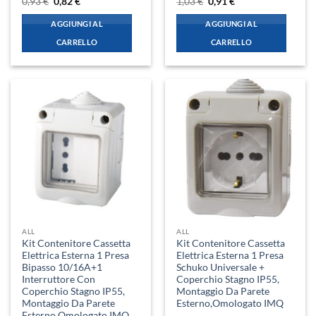
Il
Il
Il
Il
0,93
€
0,82
€
1,03
€
0,91
€
prezzo
prezzo
prezzo
prezzo
originale
attuale
originale
attuale
AGGIUNGI AL
AGGIUNGI AL
era:
è:
era:
è:
0,93 €.
0,82 €.
1,03 €.
0,91 €.
CARRELLO
CARRELLO
ALL
ALL
Kit Contenitore Cassetta
Kit Contenitore Cassetta
Elettrica Esterna 1 Presa
Elettrica Esterna 1 Presa
Bipasso 10/16A+1
Schuko Universale +
Interruttore Con
Coperchio Stagno IP55,
Coperchio Stagno IP55,
Montaggio Da Parete
Montaggio Da Parete
Esterno,Omologato IMQ
Esterno,Omologato IMQ