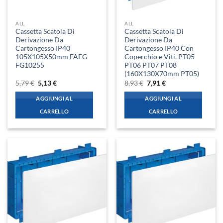
ALL
ALL
Cassetta Scatola Di
Cassetta Scatola Di
Derivazione Da
Derivazione Da
Cartongesso IP40
Cartongesso IP40 Con
105X105X50mm FAEG
Coperchio e Viti, PT05
FG10255
PT06 PT07 PT08
(160X130X70mm PT05)
Il
Il
Il
Il
5,79
€
5,13
€
8,93
€
7,91
€
prezzo
prezzo
prezzo
prezzo
originale
attuale
originale
attuale
AGGIUNGI AL
AGGIUNGI AL
era:
è:
era:
è:
5,79 €.
5,13 €.
8,93 €.
7,91 €.
CARRELLO
CARRELLO