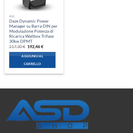
ALL
Daze Dynamic Power
Manager su Barra DIN per
Modulazione Potenza di
Ricarica Wallbox Trifase
30kw DPMT
Il
Il
217,30
€
192,46
€
prezzo
prezzo
originale
attuale
AGGIUNGI AL
era:
è:
217,30 €.
192,46 €.
CARRELLO