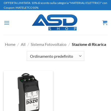
Salta
OFFERTA LIMITATA: 10% di sconto sulla categoria "MATERIALI ELETTRICI" con
Coupon: MATELETCO10%
ai
contenuti
Home
/
All
/
Sistema Fotovoltaico
/
Stazione di Ricarica