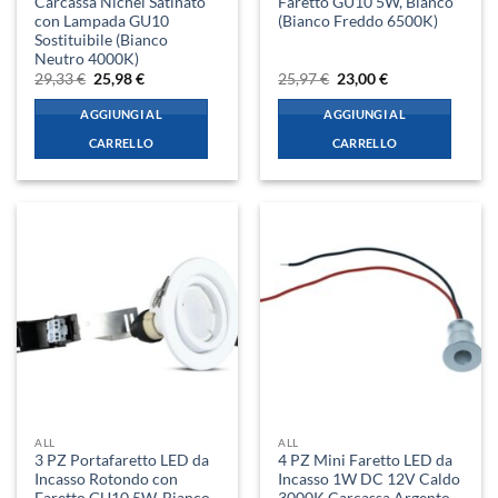
Carcassa Nichel Satinato
Faretto GU10 5W, Bianco
con Lampada GU10
(Bianco Freddo 6500K)
Sostituibile (Bianco
Neutro 4000K)
Il
Il
Il
Il
29,33
€
25,98
€
25,97
€
23,00
€
prezzo
prezzo
prezzo
prezzo
originale
attuale
originale
attuale
AGGIUNGI AL
AGGIUNGI AL
era:
è:
era:
è:
29,33 €.
25,98 €.
25,97 €.
23,00 €.
CARRELLO
CARRELLO
ALL
ALL
3 PZ Portafaretto LED da
4 PZ Mini Faretto LED da
Incasso Rotondo con
Incasso 1W DC 12V Caldo