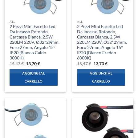
ALL
ALL
2 Pezzi Mini Faretto Led
2 Pezzi Mini Faretto Led
Da Incasso Rotondo,
Da Incasso Rotondo,
Carcassa Bianca, 2.5W
Carcassa Bianca, 2.5W
220LM 220V, Ø32*29mm,
220LM 220V, Ø32*29mm,
Foro 27mm, Angolo 15°
Foro 27mm, Angolo 15°
IP20 (Bianco Caldo
IP20 (Bianco Freddo
3000K)
6000K)
Il
Il
Il
Il
15,47
€
13,70
€
15,47
€
13,70
€
prezzo
prezzo
prezzo
prezzo
originale
attuale
originale
attuale
AGGIUNGI AL
AGGIUNGI AL
era:
è:
era:
è:
15,47 €.
13,70 €.
15,47 €.
13,70 €.
CARRELLO
CARRELLO