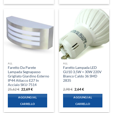
ALL
ALL
Faretto Da Parete
Faretto Lampada LED
Lampada Segnapasso
GU10 3,5W = 30W 220V
Grigliato Giardino Esterno
Bianco Caldo 36 SMD
IP44 Attacco E27 In
2835
Acciaio SKU-7514
Il
Il
Il
Il
25,62
€
22,69
€
2,98
€
2,64
€
prezzo
prezzo
prezzo
prezzo
originale
attuale
originale
attuale
AGGIUNGI AL
AGGIUNGI AL
era:
è:
era:
è:
25,62 €.
22,69 €.
2,98 €.
2,64 €.
CARRELLO
CARRELLO