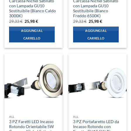
Carcassa Nichel Satinato
Carcassa Nichel Satinato
con Lampada GU10
con Lampada GU10
Sostituibile (Bianco Caldo
Sostituibile (Bianco
3000K)
Freddo 6500K)
Il
Il
Il
Il
29,33
€
25,98
€
29,33
€
25,98
€
prezzo
prezzo
prezzo
prezzo
originale
attuale
originale
attuale
AGGIUNGI AL
AGGIUNGI AL
era:
è:
era:
è:
29,33 €.
25,98 €.
29,33 €.
25,98 €.
CARRELLO
CARRELLO
ALL
ALL
3 PZ Faretti LED Incasso
3 PZ Portafaretto LED da
Rotondo Orientabile 5W
Incasso Rotondo con