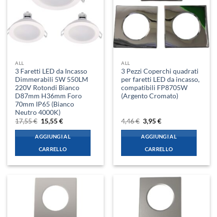
ALL
ALL
3 Faretti LED da Incasso
3 Pezzi Coperchi quadrati
Dimmerabili 5W 550LM
per faretti LED da incasso,
220V Rotondi Bianco
compatibili FP8705W
D87mm H36mm Foro
(Argento Cromato)
70mm IP65 (Bianco
Neutro 4000K)
Il
Il
Il
Il
17,55
€
15,55
€
4,46
€
3,95
€
prezzo
prezzo
prezzo
prezzo
originale
attuale
originale
attuale
AGGIUNGI AL
AGGIUNGI AL
era:
è:
era:
è:
17,55 €.
15,55 €.
4,46 €.
3,95 €.
CARRELLO
CARRELLO