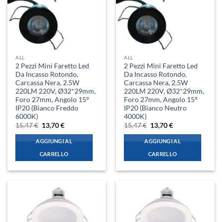
ALL
ALL
2 Pezzi Mini Faretto Led
2 Pezzi Mini Faretto Led
Da Incasso Rotondo,
Da Incasso Rotondo,
Carcassa Nera, 2.5W
Carcassa Nera, 2.5W
220LM 220V, Ø32*29mm,
220LM 220V, Ø32*29mm,
Foro 27mm, Angolo 15°
Foro 27mm, Angolo 15°
IP20 (Bianco Freddo
IP20 (Bianco Neutro
6000K)
4000K)
Il
Il
Il
Il
15,47
€
13,70
€
15,47
€
13,70
€
prezzo
prezzo
prezzo
prezzo
originale
attuale
originale
attuale
AGGIUNGI AL
AGGIUNGI AL
era:
è:
era:
è:
15,47 €.
13,70 €.
15,47 €.
13,70 €.
CARRELLO
CARRELLO