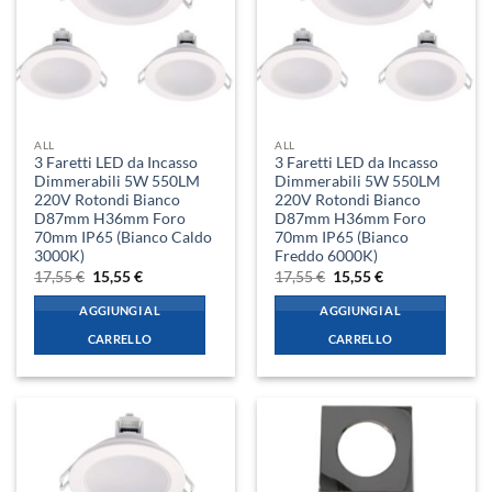
ALL
ALL
3 Faretti LED da Incasso
3 Faretti LED da Incasso
Dimmerabili 5W 550LM
Dimmerabili 5W 550LM
220V Rotondi Bianco
220V Rotondi Bianco
D87mm H36mm Foro
D87mm H36mm Foro
70mm IP65 (Bianco Caldo
70mm IP65 (Bianco
3000K)
Freddo 6000K)
Il
Il
Il
Il
17,55
€
15,55
€
17,55
€
15,55
€
prezzo
prezzo
prezzo
prezzo
originale
attuale
originale
attuale
AGGIUNGI AL
AGGIUNGI AL
era:
è:
era:
è:
17,55 €.
15,55 €.
17,55 €.
15,55 €.
CARRELLO
CARRELLO