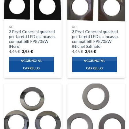
ALL
ALL
3 Pezzi Coperchi quadrati
3 Pezzi Coperchi quadrati
per faretti LED da incasso,
per faretti LED da incasso,
compatibili FP8705W
compatibili FP8705W
(Nero)
(Nichel Satinato)
Il
Il
Il
Il
4,46
€
3,95
€
4,46
€
3,95
€
prezzo
prezzo
prezzo
prezzo
originale
attuale
originale
attuale
AGGIUNGI AL
AGGIUNGI AL
era:
è:
era:
è:
4,46 €.
3,95 €.
4,46 €.
3,95 €.
CARRELLO
CARRELLO