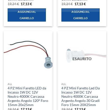
Il
Il
Il
Il
19,34
€
17,13
€
19,34
€
17,13
€
prezzo
prezzo
prezzo
prezzo
originale
attuale
originale
attuale
AGGIUNGI AL
AGGIUNGI AL
era:
è:
era:
è:
19,34 €.
17,13 €.
19,34 €.
17,13 €.
CARRELLO
CARRELLO
ESAURITO
ALL
ALL
4 PZ Mini Faretto LED da
4 PZ Mini Faretto Led Da
Incasso 1W DC 12V
Incasso 1W DC 12V
Neutro 4000K Carcassa
Neutro 4000K Carcassa
Argento Angolo 120° Foro
Argento Angolo 30 Gradi
15mm 20x25mm
Foro 15mm 20X25mm
Il
Il
Il
Il
19,34
€
17,13
€
19,34
€
17,13
€