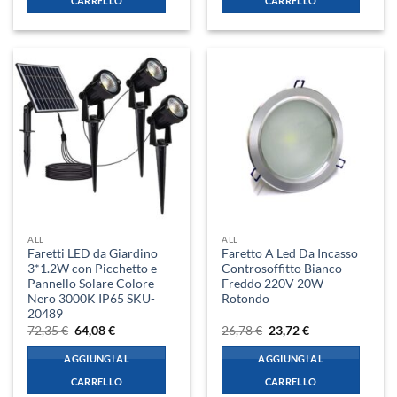
CARRELLO
CARRELLO
ALL
ALL
Faretti LED da Giardino
Faretto A Led Da Incasso
3*1.2W con Picchetto e
Controsoffitto Bianco
Pannello Solare Colore
Freddo 220V 20W
Nero 3000K IP65 SKU-
Rotondo
20489
Il
Il
Il
Il
72,35
€
64,08
€
26,78
€
23,72
€
prezzo
prezzo
prezzo
prezzo
originale
attuale
originale
attuale
AGGIUNGI AL
AGGIUNGI AL
era:
è:
era:
è:
72,35 €.
64,08 €.
26,78 €.
23,72 €.
CARRELLO
CARRELLO