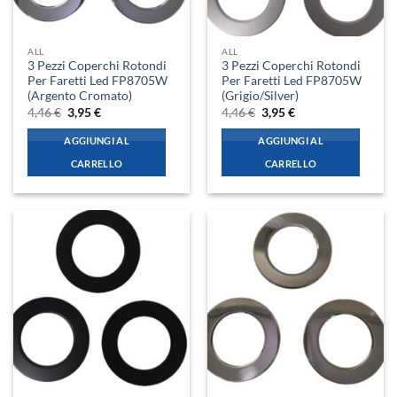
ALL
ALL
3 Pezzi Coperchi Rotondi
3 Pezzi Coperchi Rotondi
Per Faretti Led FP8705W
Per Faretti Led FP8705W
(Argento Cromato)
(Grigio/Silver)
Il
Il
Il
Il
4,46
€
3,95
€
4,46
€
3,95
€
prezzo
prezzo
prezzo
prezzo
originale
attuale
originale
attuale
AGGIUNGI AL
AGGIUNGI AL
era:
è:
era:
è:
4,46 €.
3,95 €.
4,46 €.
3,95 €.
CARRELLO
CARRELLO