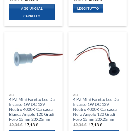
prezzo
prezzo
prezzo
prezzo
originale
attuale
originale
attuale
AGGIUNGI AL
LEGGI TUTTO
era:
è:
era:
è:
19,34 €.
17,13 €.
19,34 €.
17,13 €.
CARRELLO
ALL
ALL
4 PZ Mini Faretto Led Da
4 PZ Mini Faretto Led Da
Incasso 1W DC 12V
Incasso 1W DC 12V
Neutro 4000K Carcassa
Neutro 4000K Carcassa
Bianca Angolo 120 Gradi
Nera Angolo 120 Gradi
Foro 15mm 20X25mm
Foro 15mm 20X25mm
Il
Il
Il
Il
19,34
€
17,13
€
19,34
€
17,13
€
prezzo
prezzo
prezzo
prezzo