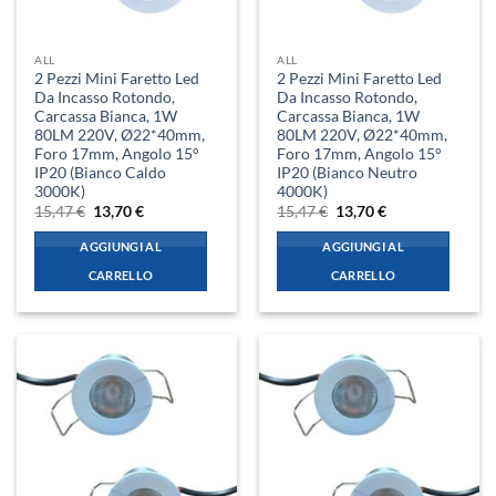
ALL
ALL
2 Pezzi Mini Faretto Led
2 Pezzi Mini Faretto Led
Da Incasso Rotondo,
Da Incasso Rotondo,
Carcassa Bianca, 1W
Carcassa Bianca, 1W
80LM 220V, Ø22*40mm,
80LM 220V, Ø22*40mm,
Foro 17mm, Angolo 15°
Foro 17mm, Angolo 15°
IP20 (Bianco Caldo
IP20 (Bianco Neutro
3000K)
4000K)
Il
Il
Il
Il
15,47
€
13,70
€
15,47
€
13,70
€
prezzo
prezzo
prezzo
prezzo
originale
attuale
originale
attuale
AGGIUNGI AL
AGGIUNGI AL
era:
è:
era:
è:
15,47 €.
13,70 €.
15,47 €.
13,70 €.
CARRELLO
CARRELLO