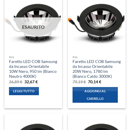
ESAURITO
ALL
ALL
Faretto LED COB Samsung
Faretto LED COB Samsung
da Incasso Orientabile
da Incasso Orientabile
10W Nero, 950 lm (Bianco
20W Nero, 1780 lm
Neutro 4000K)
(Bianco Caldo 3000K)
Il
Il
Il
Il
36,89
€
32,67
€
79,19
€
70,14
€
prezzo
prezzo
prezzo
prezzo
originale
attuale
originale
attuale
LEGGI TUTTO
AGGIUNGI AL
era:
è:
era:
è:
36,89 €.
32,67 €.
79,19 €.
70,14 €.
CARRELLO