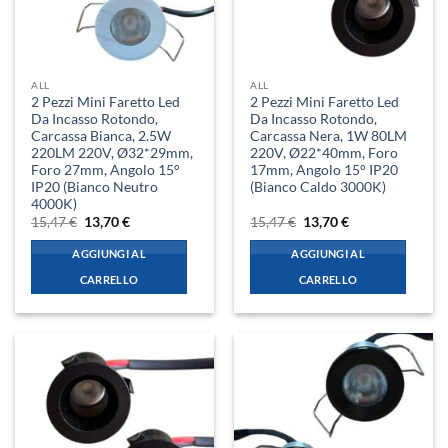
ALL
ALL
2 Pezzi Mini Faretto Led
2 Pezzi Mini Faretto Led
Da Incasso Rotondo,
Da Incasso Rotondo,
Carcassa Bianca, 2.5W
Carcassa Nera, 1W 80LM
220LM 220V, Ø32*29mm,
220V, Ø22*40mm, Foro
Foro 27mm, Angolo 15°
17mm, Angolo 15° IP20
IP20 (Bianco Neutro
(Bianco Caldo 3000K)
4000K)
Il
Il
Il
Il
15,47
€
13,70
€
15,47
€
13,70
€
prezzo
prezzo
prezzo
prezzo
originale
attuale
originale
attuale
AGGIUNGI AL
AGGIUNGI AL
era:
è:
era:
è:
15,47 €.
13,70 €.
15,47 €.
13,70 €.
CARRELLO
CARRELLO