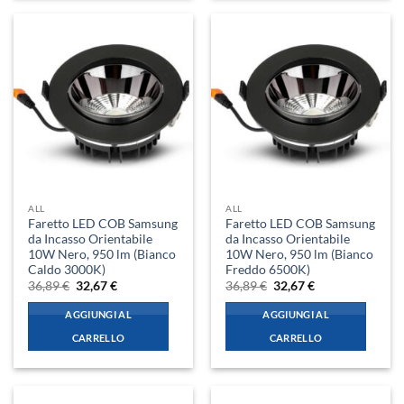
ALL
ALL
Faretto LED COB Samsung
Faretto LED COB Samsung
da Incasso Orientabile
da Incasso Orientabile
10W Nero, 950 lm (Bianco
10W Nero, 950 lm (Bianco
Caldo 3000K)
Freddo 6500K)
Il
Il
Il
Il
36,89
€
32,67
€
36,89
€
32,67
€
prezzo
prezzo
prezzo
prezzo
originale
attuale
originale
attuale
AGGIUNGI AL
AGGIUNGI AL
era:
è:
era:
è:
36,89 €.
32,67 €.
36,89 €.
32,67 €.
CARRELLO
CARRELLO