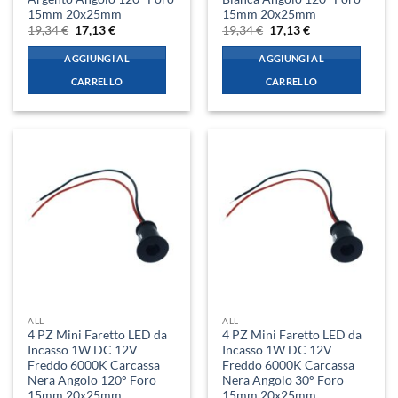
15mm 20x25mm
15mm 20x25mm
Il
Il
Il
Il
19,34
€
17,13
€
19,34
€
17,13
€
prezzo
prezzo
prezzo
prezzo
originale
attuale
originale
attuale
AGGIUNGI AL
AGGIUNGI AL
era:
è:
era:
è:
19,34 €.
17,13 €.
19,34 €.
17,13 €.
CARRELLO
CARRELLO
ALL
ALL
4 PZ Mini Faretto LED da
4 PZ Mini Faretto LED da
Incasso 1W DC 12V
Incasso 1W DC 12V
Freddo 6000K Carcassa
Freddo 6000K Carcassa
Nera Angolo 120° Foro
Nera Angolo 30° Foro
15mm 20x25mm
15mm 20x25mm