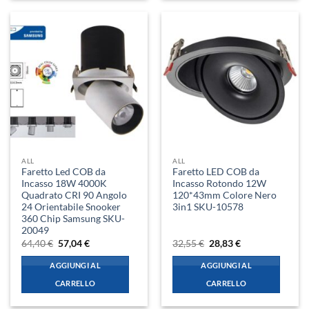
ALL
ALL
Faretto Led COB da
Faretto LED COB da
Incasso 18W 4000K
Incasso Rotondo 12W
Quadrato CRI 90 Angolo
120*43mm Colore Nero
24 Orientabile Snooker
3in1 SKU-10578
360 Chip Samsung SKU-
20049
Il
Il
Il
Il
64,40
€
57,04
€
32,55
€
28,83
€
prezzo
prezzo
prezzo
prezzo
originale
attuale
originale
attuale
AGGIUNGI AL
AGGIUNGI AL
era:
è:
era:
è:
64,40 €.
57,04 €.
32,55 €.
28,83 €.
CARRELLO
CARRELLO