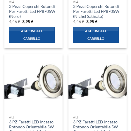
ALL
ALL
3 Pezzi Coperchi Rotondi
3 Pezzi Coperchi Rotondi
Per Faretti Led FP8705W
Per Faretti Led FP8705W
(Nero)
(Nichel Satinato)
Il
Il
Il
Il
4,46
€
3,95
€
4,46
€
3,95
€
prezzo
prezzo
prezzo
prezzo
originale
attuale
originale
attuale
AGGIUNGI AL
AGGIUNGI AL
era:
è:
era:
è:
4,46 €.
3,95 €.
4,46 €.
3,95 €.
CARRELLO
CARRELLO
ALL
ALL
3 PZ Faretti LED Incasso
3 PZ Faretti LED Incasso
Rotondo Orientabile 5W
Rotondo Orientabile 5W