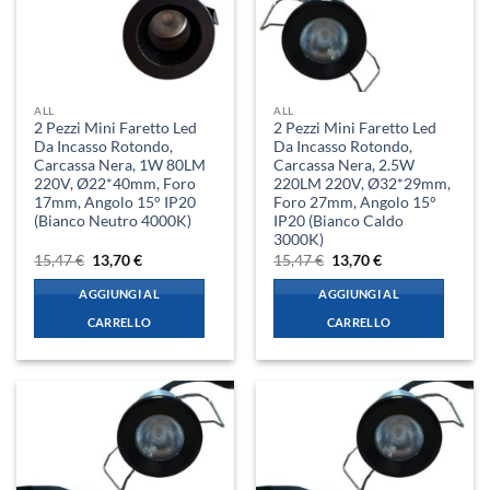
ALL
ALL
2 Pezzi Mini Faretto Led
2 Pezzi Mini Faretto Led
Da Incasso Rotondo,
Da Incasso Rotondo,
Carcassa Nera, 1W 80LM
Carcassa Nera, 2.5W
220V, Ø22*40mm, Foro
220LM 220V, Ø32*29mm,
17mm, Angolo 15° IP20
Foro 27mm, Angolo 15°
(Bianco Neutro 4000K)
IP20 (Bianco Caldo
3000K)
Il
Il
Il
Il
15,47
€
13,70
€
15,47
€
13,70
€
prezzo
prezzo
prezzo
prezzo
originale
attuale
originale
attuale
AGGIUNGI AL
AGGIUNGI AL
era:
è:
era:
è:
15,47 €.
13,70 €.
15,47 €.
13,70 €.
CARRELLO
CARRELLO