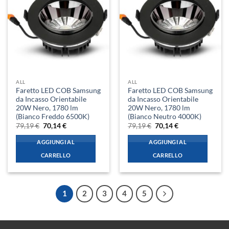
ALL
ALL
Faretto LED COB Samsung
Faretto LED COB Samsung
da Incasso Orientabile
da Incasso Orientabile
20W Nero, 1780 lm
20W Nero, 1780 lm
(Bianco Freddo 6500K)
(Bianco Neutro 4000K)
Il
Il
Il
Il
79,19
€
70,14
€
79,19
€
70,14
€
prezzo
prezzo
prezzo
prezzo
originale
attuale
originale
attuale
AGGIUNGI AL
AGGIUNGI AL
era:
è:
era:
è:
79,19 €.
70,14 €.
79,19 €.
70,14 €.
CARRELLO
CARRELLO
1
2
3
4
5