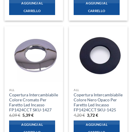
originale
attuale
originale
attuale
AGGIUNGI AL
AGGIUNGI AL
era:
è:
era:
è:
19,34 €.
17,13 €.
19,34 €.
17,13 €.
CARRELLO
CARRELLO
ALL
ALL
Copertura Intercambiabile
Copertura Intercambiabile
Colore Cromato Per
Colore Nero Opaco Per
Faretto Led Incasso
Faretto Led Incasso
FP1424CCT SKU-1427
FP1424CCT SKU-1425
Il
Il
Il
Il
6,09
€
5,39
€
4,20
€
3,72
€
prezzo
prezzo
prezzo
prezzo
originale
attuale
originale
attuale
AGGIUNGI AL
AGGIUNGI AL
era:
è:
era:
è:
6,09 €.
5,39 €.
4,20 €.
3,72 €.