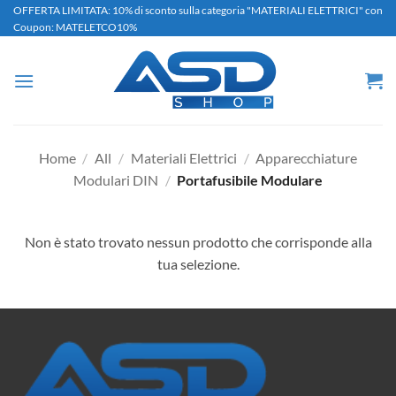
Salta
OFFERTA LIMITATA: 10% di sconto sulla categoria "MATERIALI ELETTRICI" con
Coupon: MATELETCO10%
ai
contenuti
Home
/
All
/
Materiali Elettrici
/
Apparecchiature
Modulari DIN
/
Portafusibile Modulare
Non è stato trovato nessun prodotto che corrisponde alla
tua selezione.