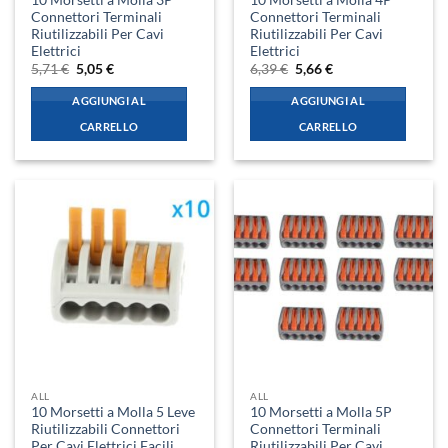
Connettori Terminali
Connettori Terminali
Riutilizzabili Per Cavi
Riutilizzabili Per Cavi
Elettrici
Elettrici
Il
Il
Il
Il
5,71
€
5,05
€
6,39
€
5,66
€
prezzo
prezzo
prezzo
prezzo
originale
attuale
originale
attuale
AGGIUNGI AL
AGGIUNGI AL
era:
è:
era:
è:
5,71 €.
5,05 €.
6,39 €.
5,66 €.
CARRELLO
CARRELLO
ALL
ALL
10 Morsetti a Molla 5 Leve
10 Morsetti a Molla 5P
Riutilizzabili Connettori
Connettori Terminali
Per Cavi Elettrici Facili
Riutilizzabili Per Cavi