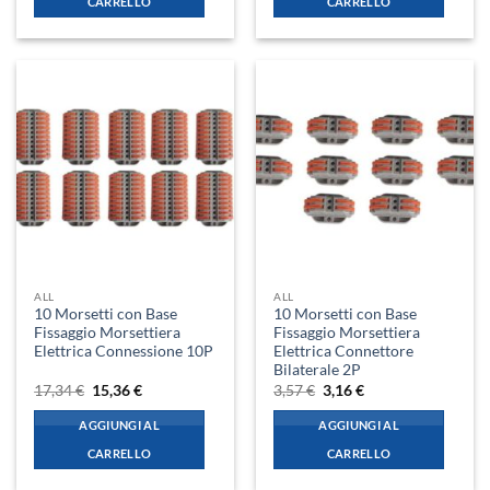
CARRELLO
CARRELLO
ALL
ALL
10 Morsetti con Base
10 Morsetti con Base
Fissaggio Morsettiera
Fissaggio Morsettiera
Elettrica Connessione 10P
Elettrica Connettore
Bilaterale 2P
Il
Il
Il
Il
17,34
€
15,36
€
3,57
€
3,16
€
prezzo
prezzo
prezzo
prezzo
originale
attuale
originale
attuale
AGGIUNGI AL
AGGIUNGI AL
era:
è:
era:
è:
17,34 €.
15,36 €.
3,57 €.
3,16 €.
CARRELLO
CARRELLO