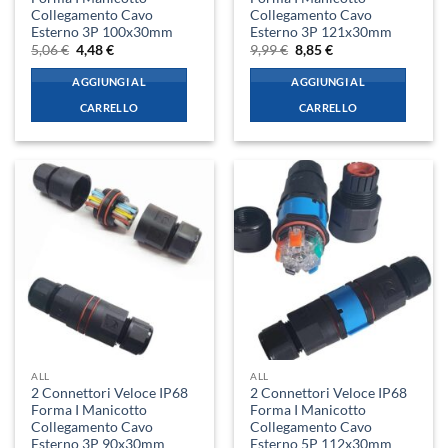
Collegamento Cavo
Collegamento Cavo
Esterno 3P 100x30mm
Esterno 3P 121x30mm
Il
Il
Il
Il
5,06
€
4,48
€
9,99
€
8,85
€
prezzo
prezzo
prezzo
prezzo
originale
attuale
originale
attuale
AGGIUNGI AL
AGGIUNGI AL
era:
è:
era:
è:
5,06 €.
4,48 €.
9,99 €.
8,85 €.
CARRELLO
CARRELLO
ALL
ALL
2 Connettori Veloce IP68
2 Connettori Veloce IP68
Forma I Manicotto
Forma I Manicotto
Collegamento Cavo
Collegamento Cavo
Esterno 3P 90x30mm
Esterno 5P 112x30mm