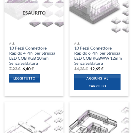
ESAURITO
ALL
ALL
10 Pezzi Connettore
10 Pezzi Connettore
Rapido 4 PIN per Striscia
Rapido 6 PIN per Striscia
LED COB RGB 10mm
LED COB RGBWW 12mm
Senza Saldatura
Senza Saldatura
Il
Il
Il
Il
7,23
€
6,40
€
14,28
€
12,65
€
prezzo
prezzo
prezzo
prezzo
originale
attuale
originale
attuale
LEGGI TUTTO
AGGIUNGI AL
era:
è:
era:
è:
7,23 €.
6,40 €.
14,28 €.
12,65 €.
CARRELLO