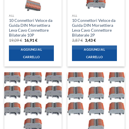
ALL
ALL
10 Connettori Veloce da
10 Connettori Veloce da
Guida DIN Morsettiera
Guida DIN Morsettiera
Leva Cavo Connettore
Leva Cavo Connettore
Bilaterale 10P
Bilaterale 2P
Il
Il
Il
Il
19,09
€
16,91
€
3,87
€
3,43
€
prezzo
prezzo
prezzo
prezzo
originale
attuale
originale
attuale
AGGIUNGI AL
AGGIUNGI AL
era:
è:
era:
è:
19,09 €.
16,91 €.
3,87 €.
3,43 €.
CARRELLO
CARRELLO