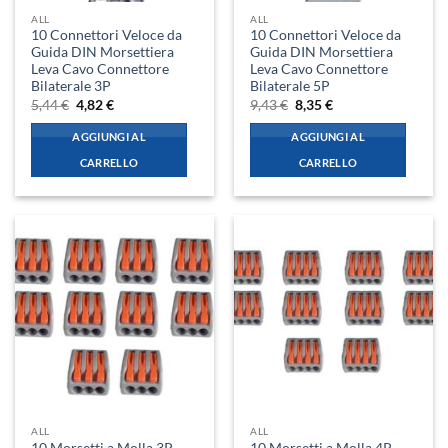
ALL
ALL
10 Connettori Veloce da
10 Connettori Veloce da
Guida DIN Morsettiera
Guida DIN Morsettiera
Leva Cavo Connettore
Leva Cavo Connettore
Bilaterale 3P
Bilaterale 5P
Il
Il
Il
Il
5,44
€
4,82
€
9,43
€
8,35
€
prezzo
prezzo
prezzo
prezzo
originale
attuale
originale
attuale
AGGIUNGI AL
AGGIUNGI AL
era:
è:
era:
è:
5,44 €.
4,82 €.
9,43 €.
8,35 €.
CARRELLO
CARRELLO
ALL
ALL
10 Morsetti a Molla 3P
10 Morsetti a Molla 4P