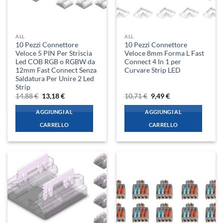
ALL
ALL
10 Pezzi Connettore
10 Pezzi Connettore
Veloce 5 PIN Per Striscia
Veloce 8mm Forma L Fast
Led COB RGB o RGBW da
Connect 4 In 1 per
12mm Fast Connect Senza
Curvare Strip LED
Saldatura Per Unire 2 Led
Strip
Il
Il
Il
Il
14,88
€
13,18
€
10,71
€
9,49
€
prezzo
prezzo
prezzo
prezzo
originale
attuale
originale
attuale
AGGIUNGI AL
AGGIUNGI AL
era:
è:
era:
è:
14,88 €.
13,18 €.
10,71 €.
9,49 €.
CARRELLO
CARRELLO