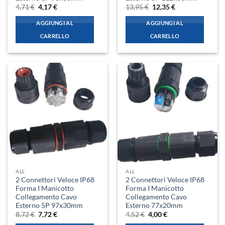
Il
Il
Il
Il
4,71
€
4,17
€
13,95
€
12,35
€
prezzo
prezzo
prezzo
prezzo
originale
attuale
originale
attuale
AGGIUNGI AL
AGGIUNGI AL
era:
è:
era:
è:
4,71 €.
4,17 €.
13,95 €.
12,35 €.
CARRELLO
CARRELLO
ALL
ALL
2 Connettori Veloce IP68
2 Connettori Veloce IP68
Forma I Manicotto
Forma I Manicotto
Collegamento Cavo
Collegamento Cavo
Esterno 5P 97x30mm
Esterno 77x20mm
Il
Il
Il
Il
8,72
€
7,72
€
4,52
€
4,00
€
prezzo
prezzo
prezzo
prezzo