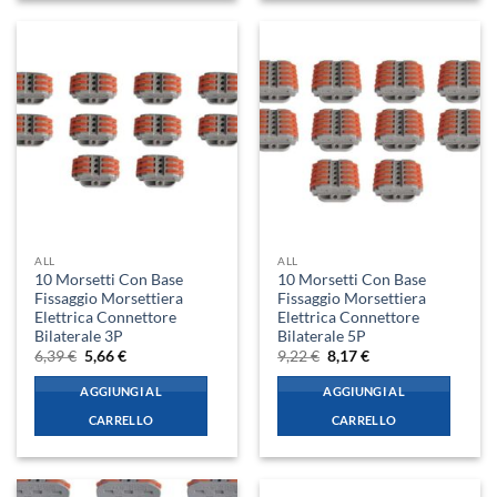
ALL
ALL
10 Morsetti Con Base
10 Morsetti Con Base
Fissaggio Morsettiera
Fissaggio Morsettiera
Elettrica Connettore
Elettrica Connettore
Bilaterale 3P
Bilaterale 5P
Il
Il
Il
Il
6,39
€
5,66
€
9,22
€
8,17
€
prezzo
prezzo
prezzo
prezzo
originale
attuale
originale
attuale
AGGIUNGI AL
AGGIUNGI AL
era:
è:
era:
è:
6,39 €.
5,66 €.
9,22 €.
8,17 €.
CARRELLO
CARRELLO