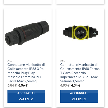
ALL
ALL
Connettore Manicotto di
Connettore Manicotto di
Collegamento IP68 3 Poli
Collegamento IP68 Forma
Modello Plug Play
T Cavo Raccordo
Maschio Femmina Piu
Impermeabile 3 Poli Max
Facile Max 2,5mmq
Sezione 1,5mmq
Il
Il
Il
Il
6,84
€
6,06
€
4,90
€
4,34
€
prezzo
prezzo
prezzo
prezzo
originale
attuale
originale
attuale
AGGIUNGI AL
AGGIUNGI AL
era:
è:
era:
è:
6,84 €.
6,06 €.
4,90 €.
4,34 €.
CARRELLO
CARRELLO