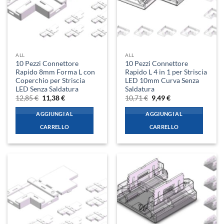
ALL
ALL
10 Pezzi Connettore
10 Pezzi Connettore
Rapido 8mm Forma L con
Rapido L 4 in 1 per Striscia
Coperchio per Striscia
LED 10mm Curva Senza
LED Senza Saldatura
Saldatura
Il
Il
Il
Il
12,85
€
11,38
€
10,71
€
9,49
€
prezzo
prezzo
prezzo
prezzo
originale
attuale
originale
attuale
AGGIUNGI AL
AGGIUNGI AL
era:
è:
era:
è:
12,85 €.
11,38 €.
10,71 €.
9,49 €.
CARRELLO
CARRELLO