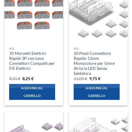
ALL
ALL
10 Morsetti Elettrici
10 Pezzi Connettore
Rapidi 3P con Leva
Rapido 12mm
Connettori Compatti per
Monocolore per Unire
Fili Elettrici
Striscia LED Senza
Saldatura
Il
Il
Il
Il
9,31
€
8,25
€
11,01
€
9,75
€
prezzo
prezzo
prezzo
prezzo
originale
attuale
originale
attuale
AGGIUNGI AL
AGGIUNGI AL
era:
è:
era:
è:
9,31 €.
8,25 €.
11,01 €.
9,75 €.
CARRELLO
CARRELLO