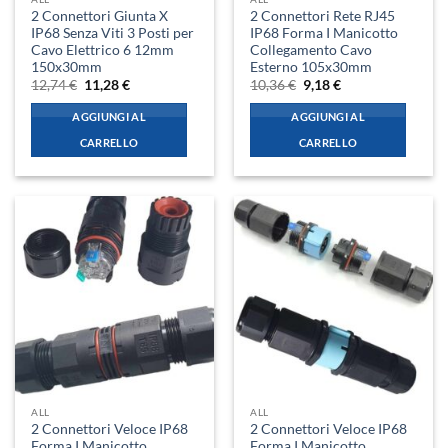
2 Connettori Giunta X
2 Connettori Rete RJ45
IP68 Senza Viti 3 Posti per
IP68 Forma I Manicotto
Cavo Elettrico 6 12mm
Collegamento Cavo
150x30mm
Esterno 105x30mm
Il
Il
Il
Il
12,74
€
11,28
€
10,36
€
9,18
€
prezzo
prezzo
prezzo
prezzo
originale
attuale
originale
attuale
AGGIUNGI AL
AGGIUNGI AL
era:
è:
era:
è:
12,74 €.
11,28 €.
10,36 €.
9,18 €.
CARRELLO
CARRELLO
ALL
ALL
2 Connettori Veloce IP68
2 Connettori Veloce IP68
Forma I Manicotto
Forma I Manicotto