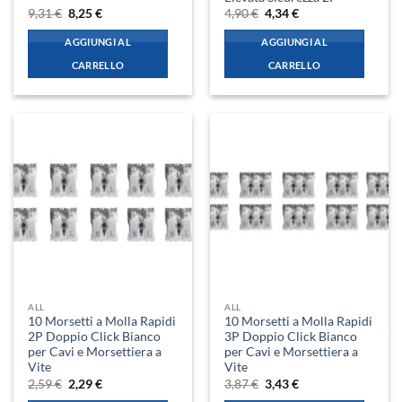
Il
Il
Il
Il
9,31
€
8,25
€
4,90
€
4,34
€
prezzo
prezzo
prezzo
prezzo
originale
attuale
originale
attuale
AGGIUNGI AL
AGGIUNGI AL
era:
è:
era:
è:
9,31 €.
8,25 €.
4,90 €.
4,34 €.
CARRELLO
CARRELLO
ALL
ALL
10 Morsetti a Molla Rapidi
10 Morsetti a Molla Rapidi
2P Doppio Click Bianco
3P Doppio Click Bianco
per Cavi e Morsettiera a
per Cavi e Morsettiera a
Vite
Vite
Il
Il
Il
Il
2,59
€
2,29
€
3,87
€
3,43
€
prezzo
prezzo
prezzo
prezzo