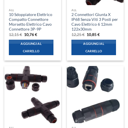
ALL
ALL
10 Sdoppiatore Elettrico
2 Connettori Giunta X
Compatto Connettore
IP68 Senza Viti 3 Posti per
Morsetto Elettrico Cavo
Cavo Elettrico 6 12mm
Connettore 3P-9P
122x30mm
Il
Il
Il
Il
12,15
€
10,76
€
12,25
€
10,85
€
prezzo
prezzo
prezzo
prezzo
originale
attuale
originale
attuale
AGGIUNGI AL
AGGIUNGI AL
era:
è:
era:
è:
12,15 €.
10,76 €.
12,25 €.
10,85 €.
CARRELLO
CARRELLO
ALL
ALL