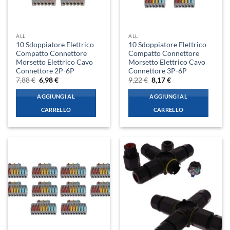
ALL
ALL
10 Sdoppiatore Elettrico
10 Sdoppiatore Elettrico
Compatto Connettore
Compatto Connettore
Morsetto Elettrico Cavo
Morsetto Elettrico Cavo
Connettore 2P-6P
Connettore 3P-6P
Il
Il
Il
Il
7,88
€
6,98
€
9,22
€
8,17
€
prezzo
prezzo
prezzo
prezzo
originale
attuale
originale
attuale
AGGIUNGI AL
AGGIUNGI AL
era:
è:
era:
è:
7,88 €.
6,98 €.
9,22 €.
8,17 €.
CARRELLO
CARRELLO