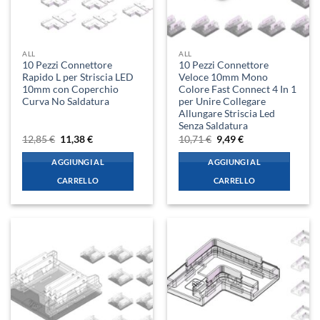
ALL
ALL
10 Pezzi Connettore
10 Pezzi Connettore
Rapido L per Striscia LED
Veloce 10mm Mono
10mm con Coperchio
Colore Fast Connect 4 In 1
Curva No Saldatura
per Unire Collegare
Allungare Striscia Led
Senza Saldatura
Il
Il
Il
Il
12,85
€
11,38
€
10,71
€
9,49
€
prezzo
prezzo
prezzo
prezzo
originale
attuale
originale
attuale
AGGIUNGI AL
AGGIUNGI AL
era:
è:
era:
è:
12,85 €.
11,38 €.
10,71 €.
9,49 €.
CARRELLO
CARRELLO