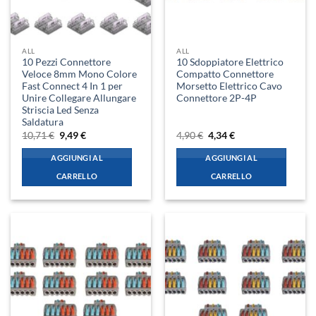
ALL
ALL
10 Pezzi Connettore
10 Sdoppiatore Elettrico
Veloce 8mm Mono Colore
Compatto Connettore
Fast Connect 4 In 1 per
Morsetto Elettrico Cavo
Unire Collegare Allungare
Connettore 2P-4P
Striscia Led Senza
Saldatura
Il
Il
Il
Il
10,71
€
9,49
€
4,90
€
4,34
€
prezzo
prezzo
prezzo
prezzo
originale
attuale
originale
attuale
AGGIUNGI AL
AGGIUNGI AL
era:
è:
era:
è:
10,71 €.
9,49 €.
4,90 €.
4,34 €.
CARRELLO
CARRELLO