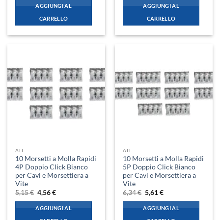
originale
attuale
originale
attuale
AGGIUNGI AL
AGGIUNGI AL
era:
è:
era:
è:
2,59 €.
2,29 €.
3,87 €.
3,43 €.
CARRELLO
CARRELLO
ALL
ALL
10 Morsetti a Molla Rapidi
10 Morsetti a Molla Rapidi
4P Doppio Click Bianco
5P Doppio Click Bianco
per Cavi e Morsettiera a
per Cavi e Morsettiera a
Vite
Vite
Il
Il
Il
Il
5,15
€
4,56
€
6,34
€
5,61
€
prezzo
prezzo
prezzo
prezzo
originale
attuale
originale
attuale
AGGIUNGI AL
AGGIUNGI AL
era:
è:
era:
è:
5,15 €.
4,56 €.
6,34 €.
5,61 €.