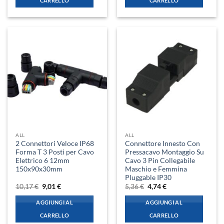
CARRELLO
CARRELLO
ALL
ALL
2 Connettori Veloce IP68
Connettore Innesto Con
Forma T 3 Posti per Cavo
Pressacavo Montaggio Su
Elettrico 6 12mm
Cavo 3 Pin Collegabile
150x90x30mm
Maschio e Femmina
Pluggable IP30
Il
Il
Il
Il
10,17
€
9,01
€
5,36
€
4,74
€
prezzo
prezzo
prezzo
prezzo
originale
attuale
originale
attuale
AGGIUNGI AL
AGGIUNGI AL
era:
è:
era:
è:
10,17 €.
9,01 €.
5,36 €.
4,74 €.
CARRELLO
CARRELLO