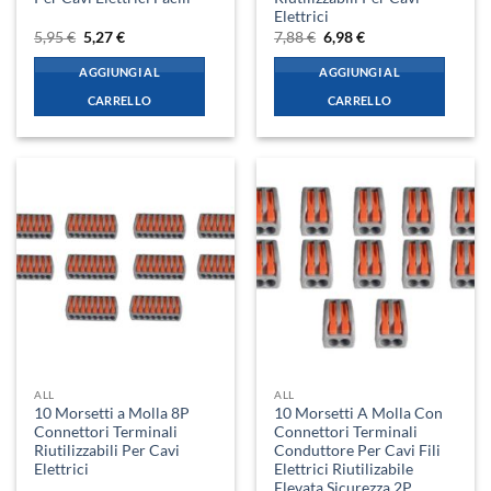
Elettrici
Il
Il
Il
Il
5,95
€
5,27
€
7,88
€
6,98
€
prezzo
prezzo
prezzo
prezzo
originale
attuale
originale
attuale
AGGIUNGI AL
AGGIUNGI AL
era:
è:
era:
è:
5,95 €.
5,27 €.
7,88 €.
6,98 €.
CARRELLO
CARRELLO
ALL
ALL
10 Morsetti a Molla 8P
10 Morsetti A Molla Con
Connettori Terminali
Connettori Terminali
Riutilizzabili Per Cavi
Conduttore Per Cavi Fili
Elettrici
Elettrici Riutilizabile
Elevata Sicurezza 2P