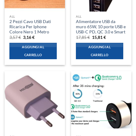
ALL
ALL
2 Pezzi Cavo USB Dati
Alimentatore USB da
Ricarica Per Iphone
muro 65W, 10 porte USB e
Colore Nero 1 Metro
USB-C PD, QC 3.0 e Smart
Il
Il
Il
Il
3,57
€
3,16
€
17,85
€
15,81
€
prezzo
prezzo
prezzo
prezzo
originale
attuale
originale
attuale
AGGIUNGI AL
AGGIUNGI AL
era:
è:
era:
è:
3,57 €.
3,16 €.
17,85 €.
15,81 €.
CARRELLO
CARRELLO