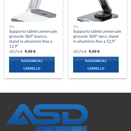
ALL
ALL
Supporto tablet universale
Supporto tablet universale
girevole 360° bianco,
girevole 360° nero, stand
stand in alluminio fino a
in alluminio fino a 12,9”
12,9”
Il
Il
Il
Il
10,71
€
9,49
€
10,71
€
9,49
€
prezzo
prezzo
prezzo
prezzo
originale
attuale
originale
attuale
AGGIUNGI AL
AGGIUNGI AL
era:
è:
era:
è:
10,71 €.
9,49 €.
10,71 €.
9,49 €.
CARRELLO
CARRELLO