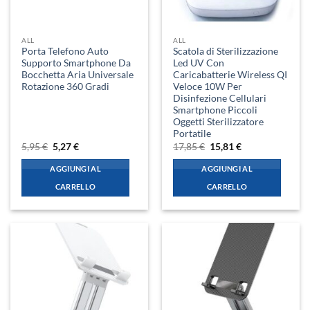
ALL
ALL
Porta Telefono Auto
Scatola di Sterilizzazione
Supporto Smartphone Da
Led UV Con
Bocchetta Aria Universale
Caricabatterie Wireless QI
Rotazione 360 Gradi
Veloce 10W Per
Disinfezione Cellulari
Smartphone Piccoli
Oggetti Sterilizzatore
Portatile
Il
Il
Il
Il
5,95
€
5,27
€
17,85
€
15,81
€
prezzo
prezzo
prezzo
prezzo
originale
attuale
originale
attuale
AGGIUNGI AL
AGGIUNGI AL
era:
è:
era:
è:
5,95 €.
5,27 €.
17,85 €.
15,81 €.
CARRELLO
CARRELLO