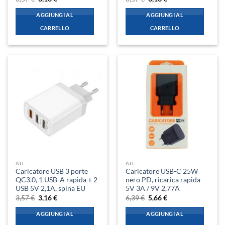
prezzo
prezzo
prezzo
prezzo
originale
attuale
originale
attuale
AGGIUNGI AL
AGGIUNGI AL
era:
è:
era:
è:
3,57 €.
3,16 €.
3,57 €.
3,16 €.
CARRELLO
CARRELLO
ALL
ALL
Caricatore USB 3 porte
Caricatore USB-C 25W
QC3.0, 1 USB-A rapida + 2
nero PD, ricarica rapida
USB 5V 2,1A, spina EU
5V 3A / 9V 2,77A
Il
Il
Il
Il
3,57
€
3,16
€
6,39
€
5,66
€
prezzo
prezzo
prezzo
prezzo
originale
attuale
originale
attuale
AGGIUNGI AL
AGGIUNGI AL
era:
è:
era:
è:
3,57 €.
3,16 €.
6,39 €.
5,66 €.