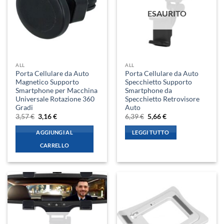
ESAURITO
ALL
ALL
Porta Cellulare da Auto
Porta Cellulare da Auto
Magnetico Supporto
Specchietto Supporto
Smartphone per Macchina
Smartphone da
Universale Rotazione 360
Specchietto Retrovisore
Gradi
Auto
Il
Il
Il
Il
3,57
€
3,16
€
6,39
€
5,66
€
prezzo
prezzo
prezzo
prezzo
originale
attuale
originale
attuale
AGGIUNGI AL
LEGGI TUTTO
era:
è:
era:
è:
3,57 €.
3,16 €.
6,39 €.
5,66 €.
CARRELLO