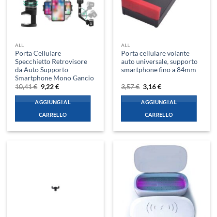
ALL
ALL
Porta Cellulare
Porta cellulare volante
Specchietto Retrovisore
auto universale, supporto
da Auto Supporto
smartphone fino a 84mm
Smartphone Mono Gancio
Il
Il
Il
Il
10,41
€
9,22
€
3,57
€
3,16
€
prezzo
prezzo
prezzo
prezzo
originale
attuale
originale
attuale
AGGIUNGI AL
AGGIUNGI AL
era:
è:
era:
è:
10,41 €.
9,22 €.
3,57 €.
3,16 €.
CARRELLO
CARRELLO