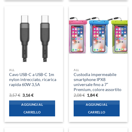
ALL
ALL
Cavo USB-C a USB-C 1m
Custodia impermeabile
nylon intrecciato, ricarica
smartphone IPX8
rapida 60W 3,5A
universale fino a 7”
Premium, colore assortito
Il
Il
Il
Il
3,57
€
3,16
€
2,08
€
1,84
€
prezzo
prezzo
prezzo
prezzo
originale
attuale
originale
attuale
AGGIUNGI AL
AGGIUNGI AL
era:
è:
era:
è:
3,57 €.
3,16 €.
2,08 €.
1,84 €.
CARRELLO
CARRELLO