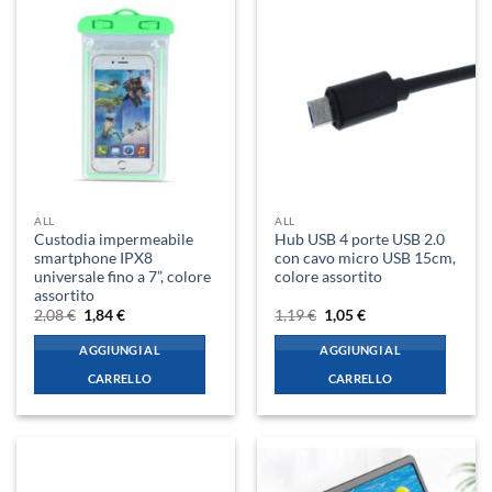
ALL
ALL
Custodia impermeabile
Hub USB 4 porte USB 2.0
smartphone IPX8
con cavo micro USB 15cm,
universale fino a 7”, colore
colore assortito
assortito
Il
Il
Il
Il
2,08
€
1,84
€
1,19
€
1,05
€
prezzo
prezzo
prezzo
prezzo
originale
attuale
originale
attuale
AGGIUNGI AL
AGGIUNGI AL
era:
è:
era:
è:
2,08 €.
1,84 €.
1,19 €.
1,05 €.
CARRELLO
CARRELLO