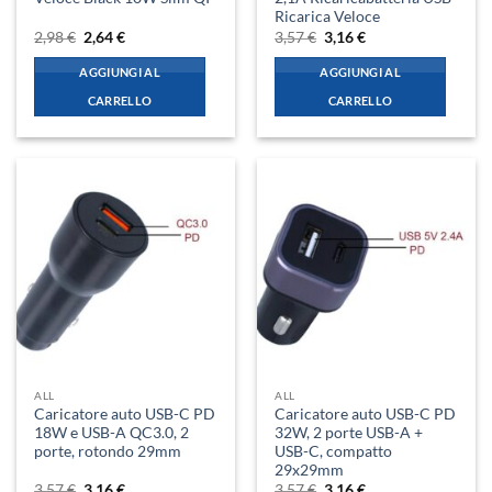
Ricarica Veloce
Il
Il
Il
Il
2,98
€
2,64
€
3,57
€
3,16
€
prezzo
prezzo
prezzo
prezzo
originale
attuale
originale
attuale
AGGIUNGI AL
AGGIUNGI AL
era:
è:
era:
è:
2,98 €.
2,64 €.
3,57 €.
3,16 €.
CARRELLO
CARRELLO
ALL
ALL
Caricatore auto USB-C PD
Caricatore auto USB-C PD
18W e USB-A QC3.0, 2
32W, 2 porte USB-A +
porte, rotondo 29mm
USB-C, compatto
29x29mm
Il
Il
Il
Il
3,57
€
3,16
€
3,57
€
3,16
€