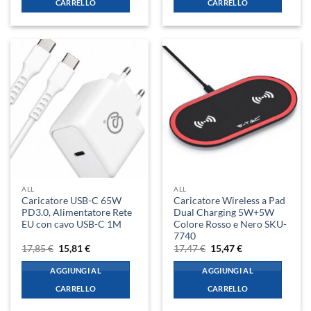
CARRELLO
CARRELLO
ALL
ALL
Caricatore USB-C 65W
Caricatore Wireless a Pad
PD3.0, Alimentatore Rete
Dual Charging 5W+5W
EU con cavo USB-C 1M
Colore Rosso e Nero SKU-
7740
Il
Il
Il
Il
17,85
€
15,81
€
17,47
€
15,47
€
prezzo
prezzo
prezzo
prezzo
originale
attuale
originale
attuale
AGGIUNGI AL
AGGIUNGI AL
era:
è:
era:
è:
17,85 €.
15,81 €.
17,47 €.
15,47 €.
CARRELLO
CARRELLO