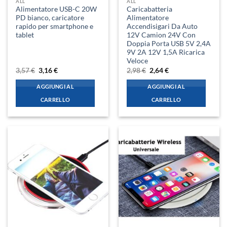
ALL
ALL
Alimentatore USB-C 20W
Caricabatteria
PD bianco, caricatore
Alimentatore
rapido per smartphone e
Accendisigari Da Auto
tablet
12V Camion 24V Con
Doppia Porta USB 5V 2,4A
9V 2A 12V 1,5A Ricarica
Veloce
Il
Il
Il
Il
3,57
€
3,16
€
2,98
€
2,64
€
prezzo
prezzo
prezzo
prezzo
originale
attuale
originale
attuale
AGGIUNGI AL
AGGIUNGI AL
era:
è:
era:
è:
3,57 €.
3,16 €.
2,98 €.
2,64 €.
CARRELLO
CARRELLO