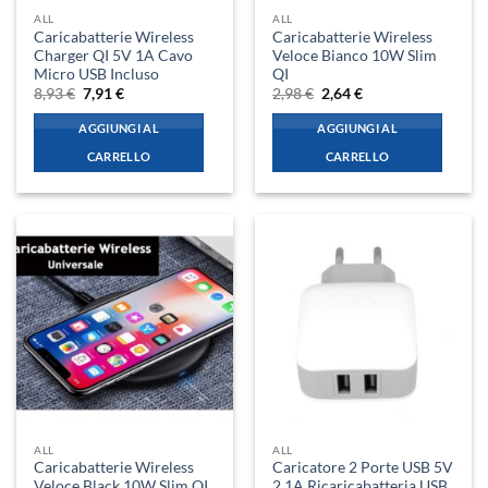
ALL
ALL
Caricabatterie Wireless
Caricabatterie Wireless
Charger QI 5V 1A Cavo
Veloce Bianco 10W Slim
Micro USB Incluso
QI
Il
Il
Il
Il
8,93
€
7,91
€
2,98
€
2,64
€
prezzo
prezzo
prezzo
prezzo
originale
attuale
originale
attuale
AGGIUNGI AL
AGGIUNGI AL
era:
è:
era:
è:
8,93 €.
7,91 €.
2,98 €.
2,64 €.
CARRELLO
CARRELLO
ALL
ALL
Caricabatterie Wireless
Caricatore 2 Porte USB 5V
Veloce Black 10W Slim QI
2,1A Ricaricabatteria USB