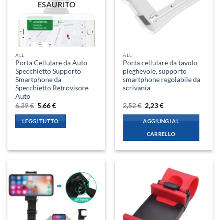
ESAURITO
ALL
ALL
Porta Cellulare da Auto
Porta cellulare da tavolo
Specchietto Supporto
pieghevole, supporto
Smartphone da
smartphone regolabile da
Specchietto Retrovisore
scrivania
Auto
Il
Il
Il
Il
6,39
€
5,66
€
2,52
€
2,23
€
prezzo
prezzo
prezzo
prezzo
originale
attuale
originale
attuale
LEGGI TUTTO
AGGIUNGI AL
era:
è:
era:
è:
6,39 €.
5,66 €.
2,52 €.
2,23 €.
CARRELLO