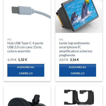
ALL
ALL
Hub USB Type-C 4 porte
Lente ingrandimento
USB 2.0 con cavo 15cm,
smartphone 8”,
colore assortito
amplificatore schermo
pieghevole
Il
Il
Il
Il
1,49
€
1,32
€
3,57
€
3,16
€
prezzo
prezzo
prezzo
prezzo
originale
attuale
originale
attuale
AGGIUNGI AL
AGGIUNGI AL
era:
è:
era:
è:
1,49 €.
1,32 €.
3,57 €.
3,16 €.
CARRELLO
CARRELLO