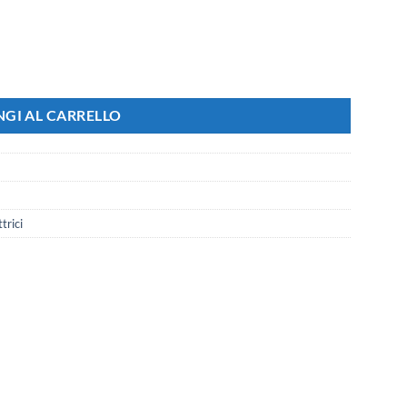
ino Living Light (Sensore Movimento e Crepuscolare 1M) quantità
GI AL CARRELLO
trici