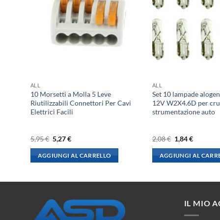
ALL
ALL
ametro
10 Morsetti a Molla 5 Leve
Set 10 lampade aloge
Riutilizzabili Connettori Per Cavi
12V W2X4.6D per cru
Elettrici Facili
strumentazione auto
Il
Il
Il
Il
5,95
€
5,27
€
2,08
€
1,84
€
prezzo
prezzo
prezzo
prezzo
originale
attuale
originale
attuale
AGGIUNGI AL CARRELLO
AGGIUNGI AL CARR
era:
è:
era:
è:
5,95 €.
5,27 €.
2,08 €.
1,84 €.
IL MIO 