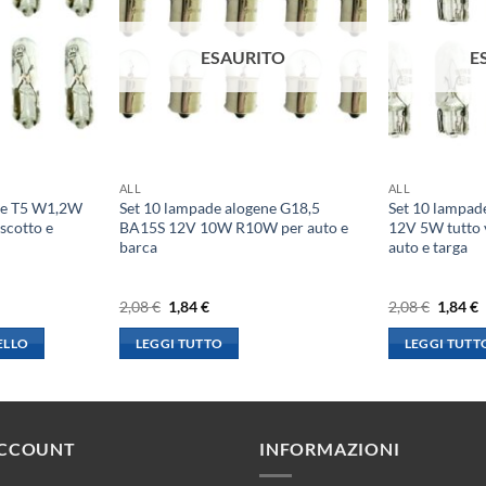
ESAURITO
E
ALL
ALL
ne T5 W1,2W
Set 10 lampade alogene G18,5
Set 10 lampa
scotto e
BA15S 12V 10W R10W per auto e
12V 5W tutto 
barca
auto e targa
Il
Il
Il
I
2,08
€
1,84
€
2,08
€
1,84
€
prezzo
prezzo
prezzo
p
originale
attuale
origina
a
ELLO
LEGGI TUTTO
LEGGI TUTT
era:
è:
era:
è
2,08 €.
1,84 €.
2,08 €.
1
ACCOUNT
INFORMAZIONI