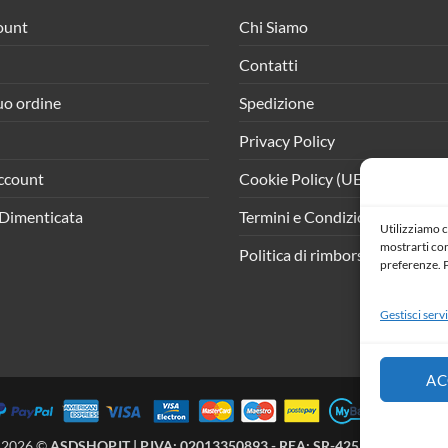
ount
Chi Siamo
Contatti
tuo ordine
Spedizione
Privacy Policy
ccount
Cookie Policy (UE)
Dimenticata
Termini e Condizioni
Utilizziamo c
mostrarti cont
Politica di rimborso e resi
preferenze. P
Gestisci servi
AC
 2026 ©
ASDSHOP.IT | P.IVA: 02013350893 - REA: SR-425902 | All Right