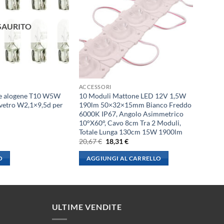
SAURITO
ACCESSORI
de alogene T10 W5W
10 Moduli Mattone LED 12V 1,5W
vetro W2,1×9,5d per
190lm 50×32×15mm Bianco Freddo
6000K IP67, Angolo Asimmetrico
10°X60°, Cavo 8cm Tra 2 Moduli,
Totale Lunga 130cm 15W 1900lm
l
Il
Il
20,67
€
18,31
€
rezzo
prezzo
prezzo
le
ttuale
originale
attuale
O
AGGIUNGI AL CARRELLO
:
era:
è:
,84 €.
20,67 €.
18,31 €.
ULTIME VENDITE