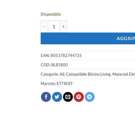
era:
è:
35,70 €.
31,62 €.
Disponibile
Serie Civile ETTROIT Bianco Compatibile Con Btic
AGGIUN
EAN:
8053782744725
COD:
BLB1800
Categorie:
All
,
Compatibile Bticino Living
,
Materiali Elet
Marchio:
ETTROIT