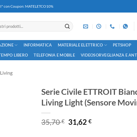
RICI" con Coupon: MATELETCO10%
AZIONE
INFORMATICA
MATERIALE ELETTRICO
PETSHOP
TEMPO LIBERO
TELEFONIA E MOBILE
VIDEOSORVEGLIANZA E AN
Living
Serie Civile ETTROIT Bian
Living Light (Sensore Mov
Il
Il
35,70
31,62
€
€
prezzo
prezzo
originale
attuale