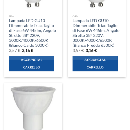
ALL
ALL
Lampada LED GU10
Lampada LED GU10
Dimmerabile Triac Taglio
Dimmerabile Triac Taglio
di Fase 6W 445lm, Angolo
di Fase 6W 445lm, Angolo
Stretto 38° 220V,
Stretto 38° 220V,
3000K/4000K/6500K
3000K/4000K/6500K
(Bianco Caldo 3000K)
(Bianco Freddo 6500K)
Il
Il
Il
Il
3,57
€
3,16
€
3,57
€
3,16
€
prezzo
prezzo
prezzo
prezzo
originale
attuale
originale
attuale
AGGIUNGI AL
AGGIUNGI AL
era:
è:
era:
è:
3,57 €.
3,16 €.
3,57 €.
3,16 €.
CARRELLO
CARRELLO