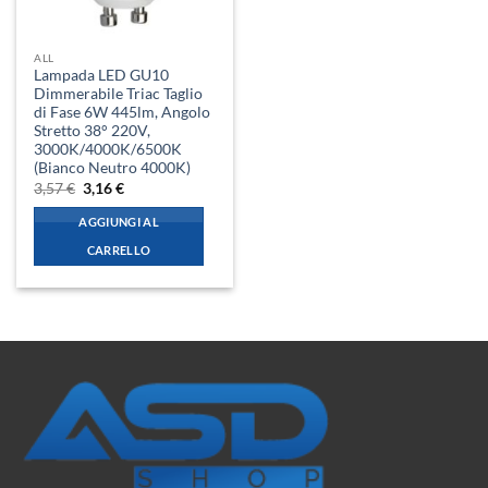
ALL
Lampada LED GU10
Dimmerabile Triac Taglio
di Fase 6W 445lm, Angolo
Stretto 38° 220V,
3000K/4000K/6500K
(Bianco Neutro 4000K)
Il
Il
3,57
€
3,16
€
prezzo
prezzo
originale
attuale
AGGIUNGI AL
era:
è:
3,57 €.
3,16 €.
CARRELLO