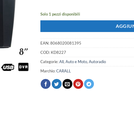
era:
è:
238,00 €.
210,80 €.
Solo 1 pezzi disponibili
AGGIUN
EAN:
8068020081395
COD:
KD8227
Categorie:
All
,
Auto e Moto
,
Autoradio
Marchio:
CARALL