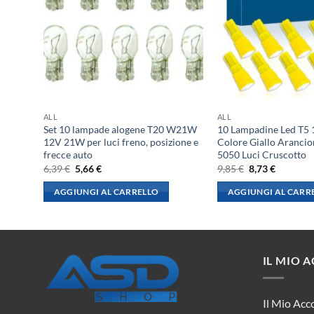
ALL
ALL
 T11
Set 10 lampade alogene T20 W21W
10 Lampadine Led T5
rni
12V 21W per luci freno, posizione e
Colore Giallo Aranci
frecce auto
5050 Luci Cruscotto
Il
Il
Il
Il
6,39
€
5,66
€
9,85
€
8,73
€
prezzo
prezzo
prezzo
prezzo
originale
attuale
originale
attuale
AGGIUNGI AL CARRELLO
AGGIUNGI AL CARR
era:
è:
era:
è:
6,39 €.
5,66 €.
9,85 €.
8,73 €.
IL MIO 
Il Mio Acc