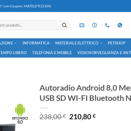
RICI" con Coupon: MATELETCO10%
AZIONE
INFORMATICA
MATERIALE ELETTRICO
PETSHOP
TEMPO LIBERO
TELEFONIA E MOBILE
VIDEOSORVEGLIANZA E AN
Autoradio Android 8,0 
USB SD WI-FI Bluetooth N
Il
Il
238,00
210,80
€
€
prezzo
prezzo
originale
attuale