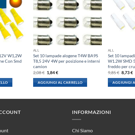
ALL
ALL
 12V W1,2W
Set 10 lampade alogene T4W BA9S
Set 10 lampad
one Con Smd
T8,5 24V 4W per posizione e interni
W1.2W SMD 50
camion
freddo per cr
Il
Il
Il
I
2,08
€
1,84
€
9,85
€
8,73
€
prezzo
prezzo
prezzo
p
originale
attuale
origina
a
ELLO
AGGIUNGI AL CARRELLO
AGGIUNGI A
era:
è:
era:
è
2,08 €.
1,84 €.
9,85 €.
8
ACCOUNT
INFORMAZIONI
ount
Chi Siamo