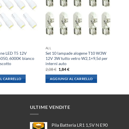
ALL
ine LED T5 12V
Set 10 lampade alogene T10 W3W
50, 6000K bianco
12V 3W tutto vetro W2,1×9,5d per
uscotto
interni auto
l
Il
Il
2,08
€
1,84
€
rezzo
prezzo
prezzo
le
ttuale
originale
attuale
L CARRELLO
AGGIUNGI AL CARRELLO
:
era:
è:
,73 €.
2,08 €.
1,84 €.
ULTIME VENDITE
Pila Batteria LR1 1,5V N E90