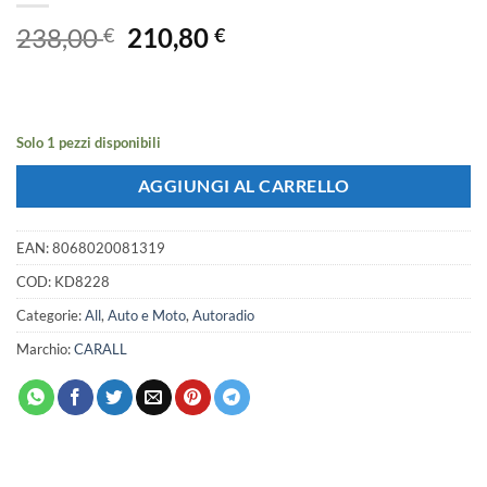
Il
Il
238,00
210,80
€
€
prezzo
prezzo
originale
attuale
era:
è:
238,00 €.
210,80 €.
Solo 1 pezzi disponibili
AGGIUNGI AL CARRELLO
EAN:
8068020081319
COD:
KD8228
Categorie:
All
,
Auto e Moto
,
Autoradio
Marchio:
CARALL