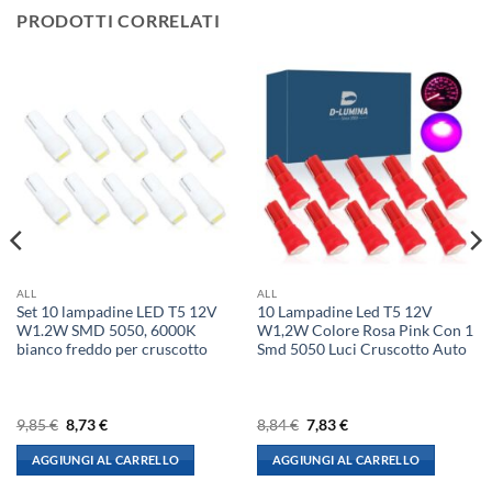
PRODOTTI CORRELATI
ALL
ALL
Set 10 lampadine LED T5 12V
10 Lampadine Led T5 12V
W1.2W SMD 5050, 6000K
W1,2W Colore Rosa Pink Con 1
bianco freddo per cruscotto
Smd 5050 Luci Cruscotto Auto
Il
Il
Il
Il
9,85
€
8,73
€
8,84
€
7,83
€
prezzo
prezzo
prezzo
prezzo
originale
attuale
originale
attuale
AGGIUNGI AL CARRELLO
AGGIUNGI AL CARRELLO
era:
è:
era:
è:
9,85 €.
8,73 €.
8,84 €.
7,83 €.