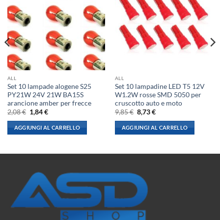
ALL
ALL
Set 10 lampade alogene S25
Set 10 lampadine LED T5 12V
PY21W 24V 21W BA15S
W1.2W rosse SMD 5050 per
arancione amber per frecce
cruscotto auto e moto
Il
Il
Il
Il
2,08
€
1,84
€
9,85
€
8,73
€
prezzo
prezzo
prezzo
prezzo
originale
attuale
originale
attuale
AGGIUNGI AL CARRELLO
AGGIUNGI AL CARRELLO
era:
è:
era:
è:
2,08 €.
1,84 €.
9,85 €.
8,73 €.