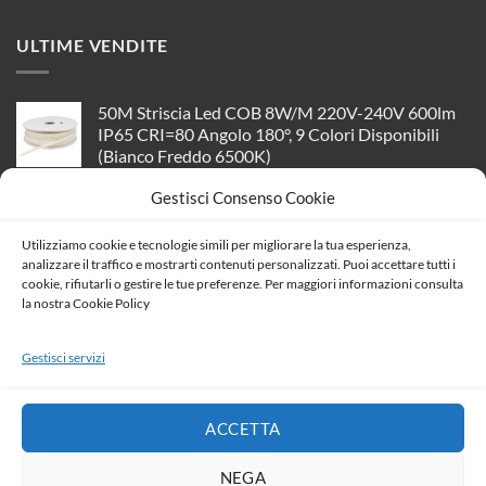
ULTIME VENDITE
50M Striscia Led COB 8W/M 220V-240V 600lm
IP65 CRI=80 Angolo 180°, 9 Colori Disponibili
(Bianco Freddo 6500K)
Il
Il
154,19
€
136,57
€
Gestisci Consenso Cookie
prezzo
prezzo
Faro Led Flood Light Slim 10W IP65 Neutro
originale
attuale
4000K Carcassa Bianca con Sensore PIR di
Utilizziamo cookie e tecnologie simili per migliorare la tua esperienza,
era:
è:
Movimento e Crepuscolare Chip Samsung SKU-
analizzare il traffico e mostrarti contenuti personalizzati. Puoi accettare tutti i
154,19 €.
136,57 €.
cookie, rifiutarli o gestire le tue preferenze. Per maggiori informazioni consulta
434
la nostra Cookie Policy
Il
Il
29,40
€
26,04
€
prezzo
prezzo
Placca In Alluminio ETTROIT Serie Space 4
Gestisci servizi
originale
attuale
Posti/Moduli 504 Compatibile Con Bticino Living,
era:
è:
Disponibili Nero Grigio Bronzo Oro Silver Lucido
29,40 €.
26,04 €.
(Nero)
ACCETTA
Il
Il
19,04
€
16,86
€
prezzo
prezzo
NEGA