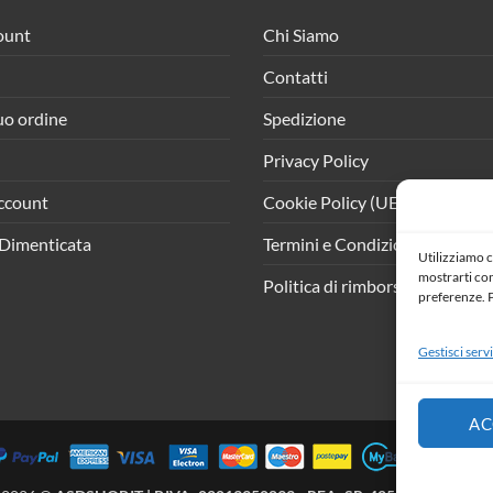
ount
Chi Siamo
Contatti
tuo ordine
Spedizione
Privacy Policy
ccount
Cookie Policy (UE)
Dimenticata
Termini e Condizioni
Utilizziamo c
mostrarti cont
Politica di rimborso e resi
preferenze. P
Gestisci servi
AC