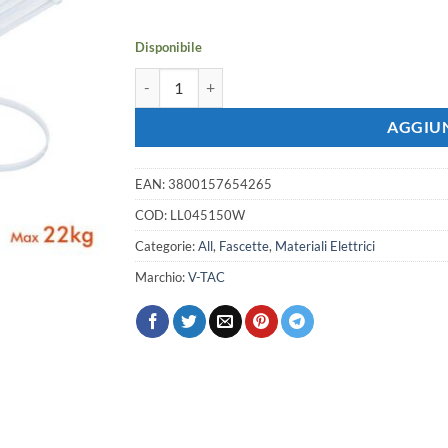
era:
è:
2,22 €.
1,97 €.
Disponibile
100 Fascette Cablaggio 4.5x150mm Bianche Per Lega
AGGIUN
EAN:
3800157654265
COD:
LL045150W
Categorie:
All
,
Fascette
,
Materiali Elettrici
Marchio:
V-TAC