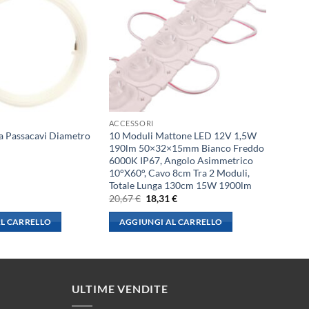
ACCESSORI
a Passacavi Diametro
10 Moduli Mattone LED 12V 1,5W
190lm 50×32×15mm Bianco Freddo
6000K IP67, Angolo Asimmetrico
10°X60°, Cavo 8cm Tra 2 Moduli,
Totale Lunga 130cm 15W 1900lm
l
Il
Il
20,67
€
18,31
€
rezzo
prezzo
prezzo
le
ttuale
originale
attuale
L CARRELLO
AGGIUNGI AL CARRELLO
:
era:
è:
,16 €.
20,67 €.
18,31 €.
ULTIME VENDITE