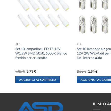
ALL
ALL
 T11
Set 10 lampadine LED T5 12V
Set 10 lampade alog
 auto
W1.2W SMD 5050, 6000K bianco
12V 2W W2x4,6d per c
freddo per cruscotto
luci interne auto
Il
Il
Il
Il
9,85
€
8,73
€
2,08
€
1,84
€
prezzo
prezzo
prezzo
prezzo
originale
attuale
originale
attuale
AGGIUNGI AL CARRELLO
AGGIUNGI AL CARR
era:
è:
era:
è:
9,85 €.
8,73 €.
2,08 €.
1,84 €.
IL MIO 