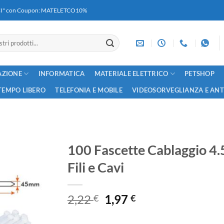
RICI" con Coupon: MATELETCO10%
AZIONE
INFORMATICA
MATERIALE ELETTRICO
PETSHOP
TEMPO LIBERO
TELEFONIA E MOBILE
VIDEOSORVEGLIANZA E AN
100 Fascette Cablaggio 4
Fili e Cavi
Il
Il
2,22
1,97
€
€
prezzo
prezzo
originale
attuale