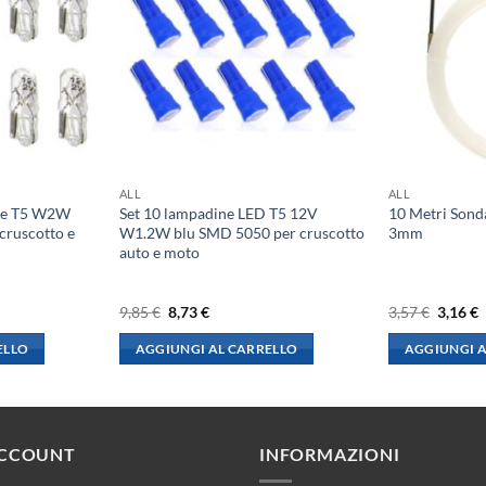
ALL
ALL
ene T5 W2W
Set 10 lampadine LED T5 12V
10 Metri Sond
ruscotto e
W1.2W blu SMD 5050 per cruscotto
3mm
auto e moto
Il
Il
Il
I
9,85
€
8,73
€
3,57
€
3,16
€
prezzo
prezzo
prezzo
p
originale
attuale
origina
a
ELLO
AGGIUNGI AL CARRELLO
AGGIUNGI A
era:
è:
era:
è
9,85 €.
8,73 €.
3,57 €.
3
ACCOUNT
INFORMAZIONI