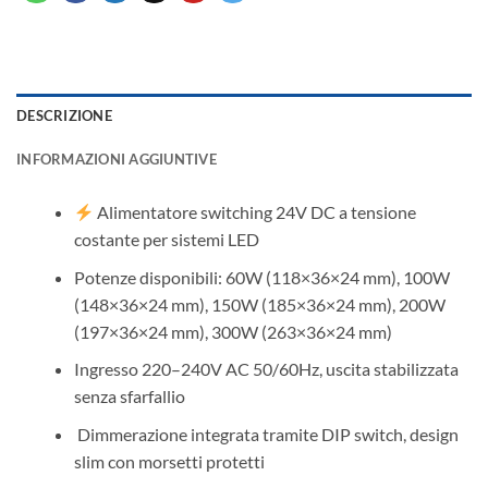
DESCRIZIONE
INFORMAZIONI AGGIUNTIVE
Alimentatore switching 24V DC a tensione
costante per sistemi LED
Potenze disponibili: 60W (118×36×24 mm), 100W
(148×36×24 mm), 150W (185×36×24 mm), 200W
(197×36×24 mm), 300W (263×36×24 mm)
Ingresso 220–240V AC 50/60Hz, uscita stabilizzata
senza sfarfallio
️ Dimmerazione integrata tramite DIP switch, design
slim con morsetti protetti