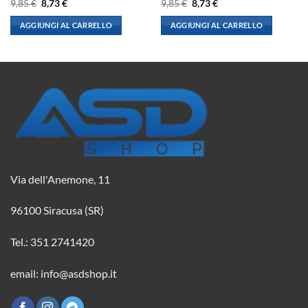
Il
Il
Il
Il
9,85
€
8,73
€
9,85
€
8,73
€
prezzo
prezzo
prezzo
prezzo
originale
attuale
originale
attuale
AGGIUNGI AL CARRELLO
AGGIUNGI AL CARRELLO
era:
è:
era:
è:
9,85 €.
8,73 €.
9,85 €.
8,73 €.
Via dell'Anemone, 11
96100 Siracusa (SR)
Tel.: 351 2741420
email: info@asdshop.it