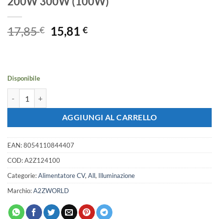
200W 300W (100W)
Il
Il
17,85
15,81
€
€
prezzo
prezzo
originale
attuale
era:
è:
17,85 €.
15,81 €.
Disponibile
Trasformatore LED slim 24V dimmerabile DIP, alimentatore sottile
AGGIUNGI AL CARRELLO
EAN:
8054110844407
COD:
A2Z124100
Categorie:
Alimentatore CV
,
All
,
Illuminazione
Marchio:
A2ZWORLD