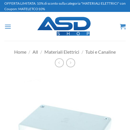
Salta
OFFERTA LIMITATA: 10% di sconto sulla categoria "MATERIALI ELETTRICI" con
Coupon: MATELETCO10%
ai
contenuti
Home
/
All
/
Materiali Elettrici
/
Tubi e Canaline