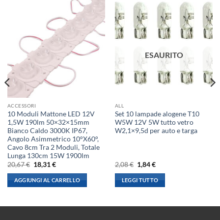
ESAURITO
ACCESSORI
ALL
10 Moduli Mattone LED 12V
Set 10 lampade alogene T10
1,5W 190lm 50×32×15mm
W5W 12V 5W tutto vetro
Bianco Caldo 3000K IP67,
W2,1×9,5d per auto e targa
Angolo Asimmetrico 10°X60°,
Cavo 8cm Tra 2 Moduli, Totale
Lunga 130cm 15W 1900lm
Il
Il
Il
Il
20,67
€
18,31
€
2,08
€
1,84
€
prezzo
prezzo
prezzo
prezzo
originale
attuale
originale
attuale
AGGIUNGI AL CARRELLO
LEGGI TUTTO
era:
è:
era:
è:
20,67 €.
18,31 €.
2,08 €.
1,84 €.