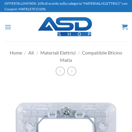
Salta
OFFERTA LIMITATA: 10% di sconto sulla categoria "MATERIALI ELETTRICI" con
Coupon: MATELETCO10%
ai
contenuti
Home
/
All
/
Materiali Elettrici
/
Compatibile Bticino
Matix