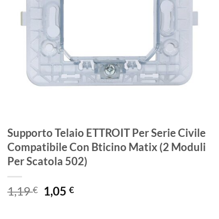
Supporto Telaio ETTROIT Per Serie Civile
Compatibile Con Bticino Matix (2 Moduli
Per Scatola 502)
Il
Il
1,19
1,05
€
€
prezzo
prezzo
originale
attuale