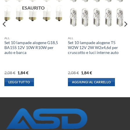
ESAURITO
ALL
ALL
Set 10 lampade alogene G18,5
Set 10 lampade alogene T5
BA15S 12V 10W R10W per
W2W 12V 2W W2x4,6d per
auto e barca
cruscotto e luci interne auto
Il
Il
Il
Il
2,08
€
1,84
€
2,08
€
1,84
€
prezzo
prezzo
prezzo
prezzo
originale
attuale
originale
attuale
LEGGI TUTTO
AGGIUNGI AL CARRELLO
era:
è:
era:
è:
2,08 €.
1,84 €.
2,08 €.
1,84 €.