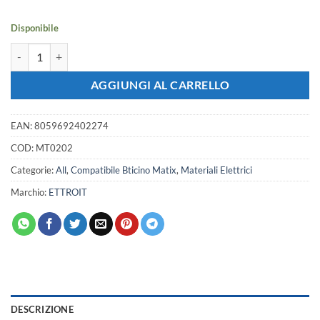
era:
è:
1,19 €.
1,05 €.
Disponibile
Supporto Telaio ETTROIT Per Serie Civile Compatibile Con Bticino Mat
AGGIUNGI AL CARRELLO
EAN:
8059692402274
COD:
MT0202
Categorie:
All
,
Compatibile Bticino Matix
,
Materiali Elettrici
Marchio:
ETTROIT
DESCRIZIONE