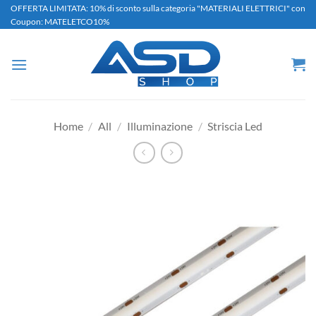
Salta
OFFERTA LIMITATA: 10% di sconto sulla categoria "MATERIALI ELETTRICI" con
Coupon: MATELETCO10%
ai
contenuti
Home
/
All
/
Illuminazione
/
Striscia Led