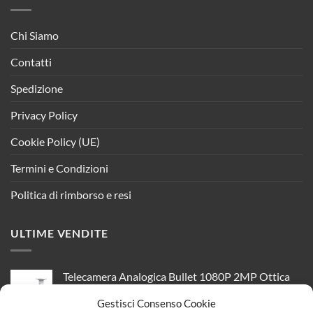
Chi Siamo
Contatti
Spedizione
Privacy Policy
Cookie Policy (UE)
Termini e Condizioni
Politica di rimborso e resi
ULTIME VENDITE
Telecamera Analogica Bullet 1080P 2MP Ottica
Varifocale Manuale 2.8-12mm IP66 OSD Smart IR
Gestisci Consenso Cookie
TVI AHD CVI CVBS HiWatch HWT-B320-VF