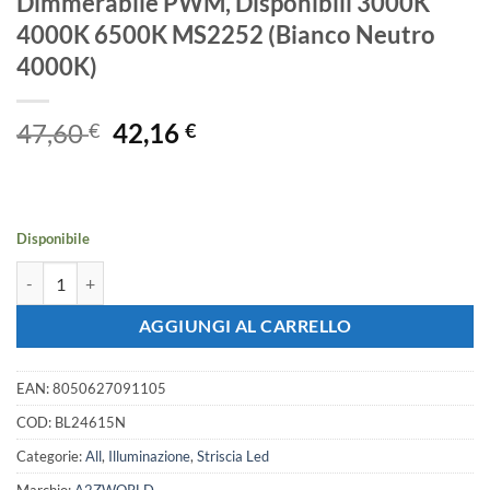
Dimmerabile PWM, Disponibili 3000K
4000K 6500K MS2252 (Bianco Neutro
4000K)
Il
Il
47,60
42,16
€
€
prezzo
prezzo
originale
attuale
era:
è:
47,60 €.
42,16 €.
Disponibile
Striscia LED COB Super Luminosa 24V, 15W/M, 140LM/W, CRI 90, Pas
AGGIUNGI AL CARRELLO
EAN:
8050627091105
COD:
BL24615N
Categorie:
All
,
Illuminazione
,
Striscia Led