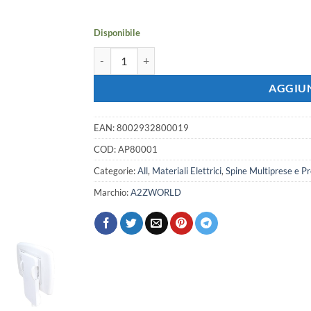
era:
è:
2,98 €.
2,64 €.
Disponibile
Spina Schuko Piatta Salvaspazio Bianco 16A 250V 
AGGIUN
EAN:
8002932800019
COD:
AP80001
Categorie:
All
,
Materiali Elettrici
,
Spine Multiprese e P
Marchio:
A2ZWORLD