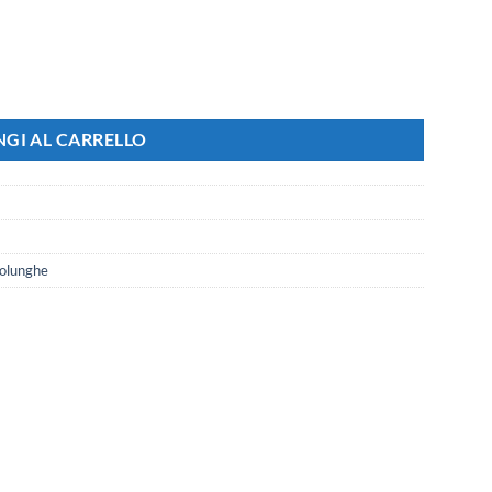
Uscita Cavo 90 Gradi quantità
GI AL CARRELLO
rolunghe