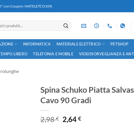
RICI" con Coupon: MATELETCO10%
AZIONE
INFORMATICA
MATERIALE ELETTRICO
PETSHOP
TEMPO LIBERO
TELEFONIA E MOBILE
VIDEOSORVEGLIANZA E AN
Prolunghe
Spina Schuko Piatta Salva
Cavo 90 Gradi
Il
Il
2,98
2,64
€
€
prezzo
prezzo
originale
attuale