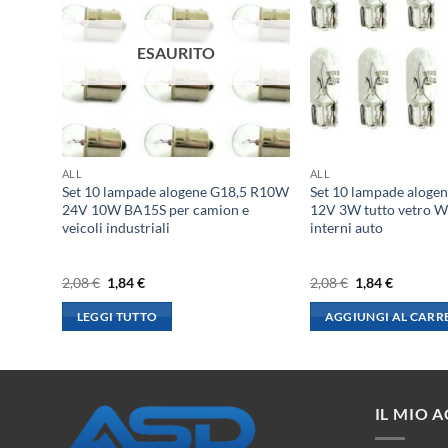
ESAURITO
ALL
ALL
1,5W
Set 10 lampade alogene G18,5 R10W
Set 10 lampade alog
Freddo
24V 10W BA15S per camion e
12V 3W tutto vetro W
rico
veicoli industriali
interni auto
li,
0lm
Il
Il
Il
Il
2,08
€
1,84
€
2,08
€
1,84
€
prezzo
prezzo
prezzo
prezzo
originale
attuale
originale
attuale
LEGGI TUTTO
AGGIUNGI AL CARR
era:
è:
era:
è:
2,08 €.
1,84 €.
2,08 €.
1,84 €.
IL MIO 