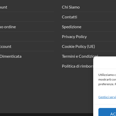
ount
Chi Siamo
Contatti
tuo ordine
Spedizione
Privacy Policy
ccount
Cookie Policy (UE)
Dimenticata
Termini e Condizioni
Politica di rimborso e resi
Utilizziamo c
mostrarti cont
preferenze. P
Gestisci servi
AC