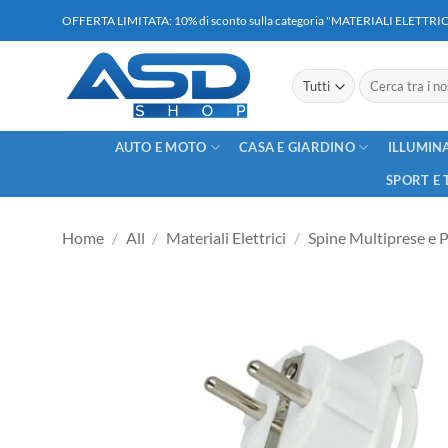
Salta
OFFERTA LIMITATA: 10% di sconto sulla categoria "MATERIALI ELETT
ai
contenuti
Cerca:
AUTO E MOTO
CASA E GIARDINO
ILLUMIN
SPORT E 
Home
/
All
/
Materiali Elettrici
/
Spine Multiprese e 