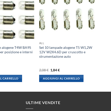
ALL
e alogene T4W BA9S
Set 10 lampade alogene T5 W1,2W
r posizione e interni
12V W2X4.6D per cruscotto e
strumentazione auto
l
Il
Il
2,08
€
1,84
€
rezzo
prezzo
prezzo
le
ttuale
originale
attuale
L CARRELLO
AGGIUNGI AL CARRELLO
:
era:
è:
,84 €.
2,08 €.
1,84 €.
ULTIME VENDITE