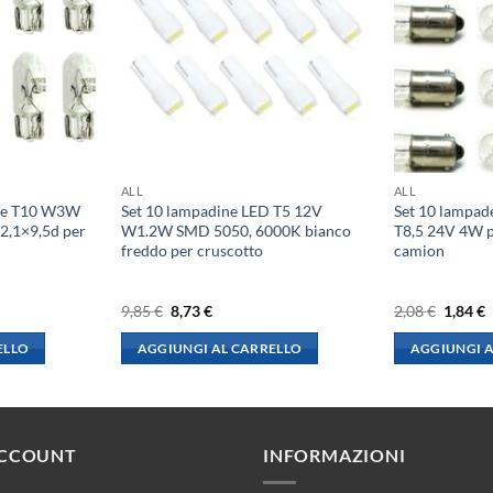
ALL
ALL
ene T10 W3W
Set 10 lampadine LED T5 12V
Set 10 lampad
2,1×9,5d per
W1.2W SMD 5050, 6000K bianco
T8,5 24V 4W pe
freddo per cruscotto
camion
Il
Il
Il
I
9,85
€
8,73
€
2,08
€
1,84
€
prezzo
prezzo
prezzo
p
originale
attuale
origina
a
ELLO
AGGIUNGI AL CARRELLO
AGGIUNGI A
era:
è:
era:
è
9,85 €.
8,73 €.
2,08 €.
1
ACCOUNT
INFORMAZIONI