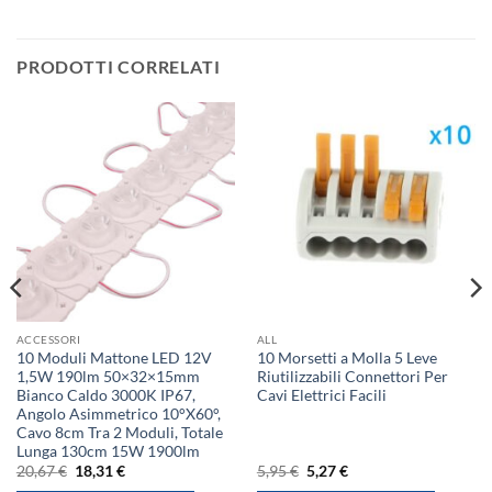
PRODOTTI CORRELATI
ACCESSORI
ALL
10 Moduli Mattone LED 12V
10 Morsetti a Molla 5 Leve
1,5W 190lm 50×32×15mm
Riutilizzabili Connettori Per
Bianco Caldo 3000K IP67,
Cavi Elettrici Facili
Angolo Asimmetrico 10°X60°,
Cavo 8cm Tra 2 Moduli, Totale
Lunga 130cm 15W 1900lm
Il
Il
Il
Il
20,67
€
18,31
€
5,95
€
5,27
€
prezzo
prezzo
prezzo
prezzo