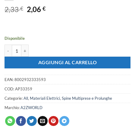
Il
Il
2,33
2,06
€
€
prezzo
prezzo
originale
attuale
era:
è:
2,33 €.
2,06 €.
Disponibile
Spina Antischiacciamento 2P+T In PVC 16A 250V Nero quantità
AGGIUNGI AL CARRELLO
EAN:
8002932333593
COD:
AP33359
Categorie:
All
,
Materiali Elettrici
,
Spine Multiprese e Prolunghe
Marchio:
A2ZWORLD