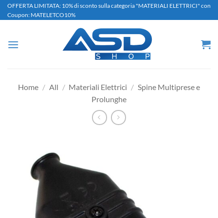
Salta
OFFERTA LIMITATA: 10% di sconto sulla categoria "MATERIALI ELETTRICI" con
Coupon: MATELETCO10%
ai
contenuti
Home
/
All
/
Materiali Elettrici
/
Spine Multiprese e
Prolunghe