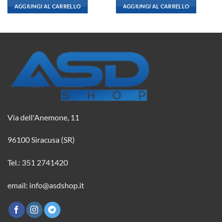
originale
attuale
originale
attuale
AGGIUNGI AL CARRELLO
AGGIUNGI AL CARRELLO
era:
è:
era:
è:
20,67 €.
18,31 €.
5,95 €.
5,27 €.
Via dell'Anemone, 11
96100 Siracusa (SR)
Tel.: 351 2741420
email: info@asdshop.it