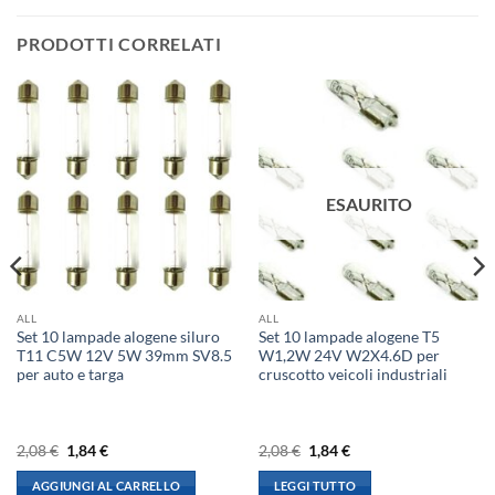
PRODOTTI CORRELATI
ESAURITO
ALL
ALL
Set 10 lampade alogene siluro
Set 10 lampade alogene T5
T11 C5W 12V 5W 39mm SV8.5
W1,2W 24V W2X4.6D per
per auto e targa
cruscotto veicoli industriali
Il
Il
Il
Il
2,08
€
1,84
€
2,08
€
1,84
€
prezzo
prezzo
prezzo
prezzo
originale
attuale
originale
attuale
AGGIUNGI AL CARRELLO
LEGGI TUTTO
era:
è:
era:
è: