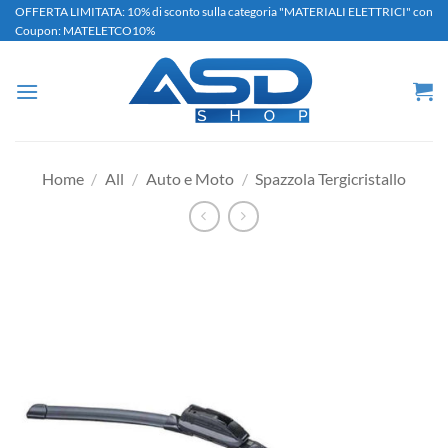
Salta
OFFERTA LIMITATA: 10% di sconto sulla categoria "MATERIALI ELETTRICI" con
Coupon: MATELETCO10%
ai
contenuti
Home
/
All
/
Auto e Moto
/
Spazzola Tergicristallo