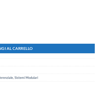
totermico Differenziale Tipo A Curva C 1P+N 2M 6000A 30mA AC 230
GI AL CARRELLO
erenziale
,
Sistemi Modulari