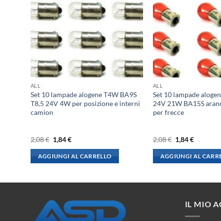
ALL
ALL
5 R10W
Set 10 lampade alogene T4W BA9S
Set 10 lampade alog
e
T8,5 24V 4W per posizione e interni
24V 21W BA15S aran
camion
per frecce
Il
Il
Il
Il
2,08
€
1,84
€
2,08
€
1,84
€
prezzo
prezzo
prezzo
prezzo
originale
attuale
originale
attuale
AGGIUNGI AL CARRELLO
AGGIUNGI AL CARR
era:
è:
era:
è:
2,08 €.
1,84 €.
2,08 €.
1,84 €.
IL MIO 