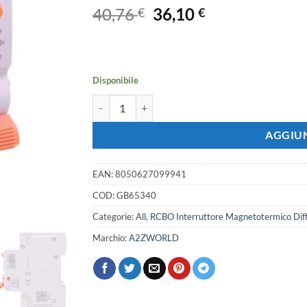
Il
Il
40,76
36,10
€
€
prezzo
prezzo
originale
attuale
era:
è:
40,76 €.
36,10 €.
Disponibile
A2ZWORLD RCBO Doppia Leva, Interruttore Magne
AGGIUN
EAN:
8050627099941
COD:
GB65340
Categorie:
All
,
RCBO Interruttore Magnetotermico Diff
Marchio:
A2ZWORLD