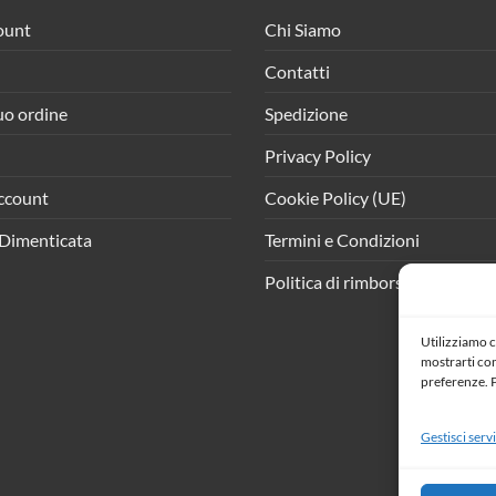
ount
Chi Siamo
Contatti
tuo ordine
Spedizione
Privacy Policy
ccount
Cookie Policy (UE)
Dimenticata
Termini e Condizioni
Politica di rimborso e resi
Utilizziamo c
mostrarti cont
preferenze. P
Gestisci servi