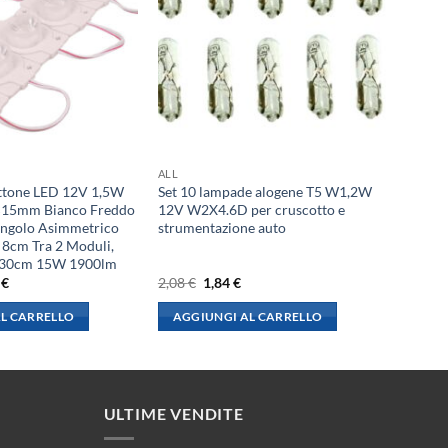
ALL
ttone LED 12V 1,5W
Set 10 lampade alogene T5 W1,2W
15mm Bianco Freddo
12V W2X4.6D per cruscotto e
Angolo Asimmetrico
strumentazione auto
 8cm Tra 2 Moduli,
 130cm 15W 1900lm
Il
Il
Il
1
€
2,08
€
1,84
€
o
prezzo
prezzo
prezzo
ale
attuale
originale
attuale
L CARRELLO
AGGIUNGI AL CARRELLO
è:
era:
è:
€.
18,31 €.
2,08 €.
1,84 €.
ULTIME VENDITE