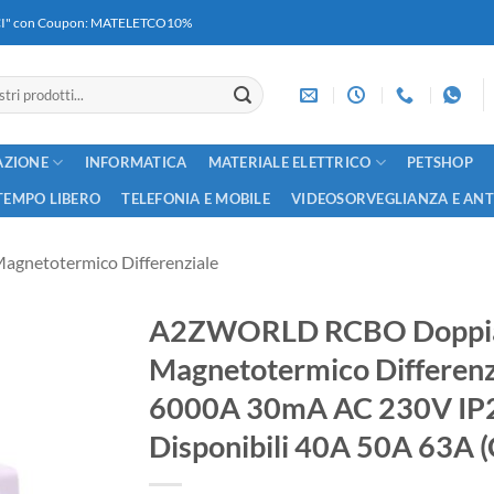
RICI" con Coupon: MATELETCO10%
AZIONE
INFORMATICA
MATERIALE ELETTRICO
PETSHOP
TEMPO LIBERO
TELEFONIA E MOBILE
VIDEOSORVEGLIANZA E AN
agnetotermico Differenziale
A2ZWORLD RCBO Doppia L
Magnetotermico Differenz
6000A 30mA AC 230V IP
Disponibili 40A 50A 63A 