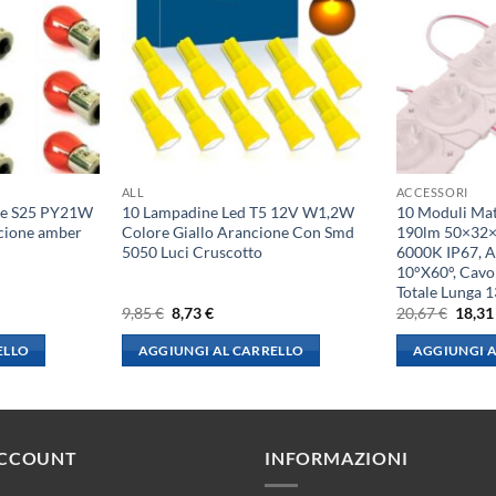
ALL
ACCESSORI
ene S25 PY21W
10 Lampadine Led T5 12V W1,2W
10 Moduli Ma
cione amber
Colore Giallo Arancione Con Smd
190lm 50×32×
5050 Luci Cruscotto
6000K IP67, 
10°X60°, Cavo
Totale Lunga
Il
Il
Il
9,85
€
8,73
€
20,67
€
18,3
prezzo
prezzo
prezz
originale
attuale
origin
ELLO
AGGIUNGI AL CARRELLO
AGGIUNGI A
era:
è:
era:
9,85 €.
8,73 €.
20,67 
ACCOUNT
INFORMAZIONI