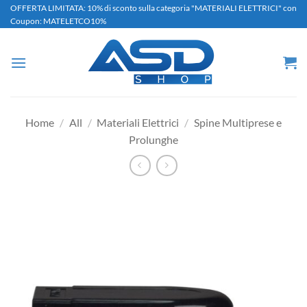
Salta
OFFERTA LIMITATA: 10% di sconto sulla categoria "MATERIALI ELETTRICI" con
Coupon: MATELETCO10%
ai
contenuti
Home
/
All
/
Materiali Elettrici
/
Spine Multiprese e
Prolunghe