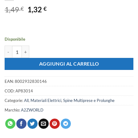
Il
Il
1,49
1,32
€
€
prezzo
prezzo
originale
attuale
era:
è:
1,49 €.
1,32 €.
Disponibile
Presa Elettrica Bipasso 2P+T 10A/16A 250V Max 1500W Presa Bivale
AGGIUNGI AL CARRELLO
EAN:
8002932830146
COD:
AP83014
Categorie:
All
,
Materiali Elettrici
,
Spine Multiprese e Prolunghe
Marchio:
A2ZWORLD