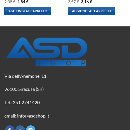
Il
Il
Il
Il
2,08
€
1,84
€
3,57
€
3,16
€
prezzo
prezzo
prezzo
prezzo
originale
attuale
originale
attuale
AGGIUNGI AL CARRELLO
AGGIUNGI AL CARRELLO
era:
è:
era:
è:
2,08 €.
1,84 €.
3,57 €.
3,16 €.
Via dell'Anemone, 11
96100 Siracusa (SR)
Tel.: 351 2741420
email: info@asdshop.it