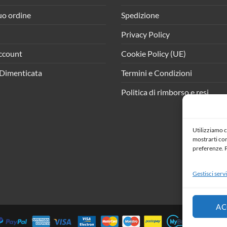
tuo ordine
Spedizione
Privacy Policy
ccount
Cookie Policy (UE)
Dimenticata
Termini e Condizioni
Politica di rimborso e resi
Utilizziamo c
mostrarti cont
preferenze. P
Gestisci servi
AC