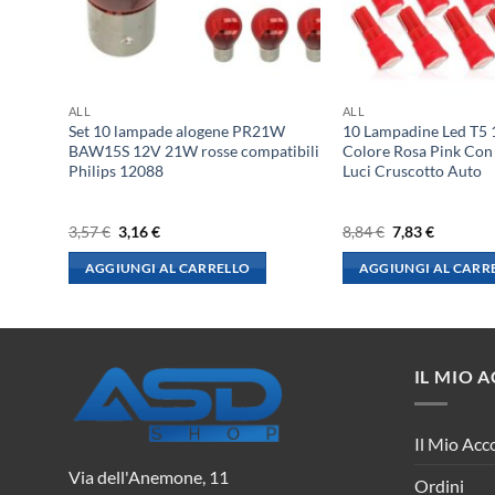
ALL
ALL
 PY21W
Set 10 lampade alogene PR21W
10 Lampadine Led T5
r
BAW15S 12V 21W rosse compatibili
Colore Rosa Pink Con
Philips 12088
Luci Cruscotto Auto
Il
Il
Il
Il
3,57
€
3,16
€
8,84
€
7,83
€
prezzo
prezzo
prezzo
prezzo
originale
attuale
originale
attuale
AGGIUNGI AL CARRELLO
AGGIUNGI AL CARR
era:
è:
era:
è:
3,57 €.
3,16 €.
8,84 €.
7,83 €.
IL MIO 
Il Mio Acc
Via dell'Anemone, 11
Ordini