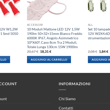
ACCESSORI
ALL
 12V W1,2W
10 Moduli Mattone LED 12V 1,5W
Set 10 lampad
 1 Smd 5050
190lm 50×32×15mm Bianco Freddo
12V W2X4.6D p
6000K IP67, Angolo Asimmetrico
strumentazion
10°X60°, Cavo 8cm Tra 2 Moduli,
Totale Lunga 130cm 15W 1900lm
Il
Il
Il
I
20,67
€
18,31
€
2,08
€
1,84
€
prezzo
prezzo
prezzo
p
originale
attuale
origina
a
ELLO
AGGIUNGI AL CARRELLO
AGGIUNGI A
era:
è:
era:
è
20,67 €.
18,31 €.
2,08 €.
1
ACCOUNT
INFORMAZIONI
ount
Chi Siamo
Contatti