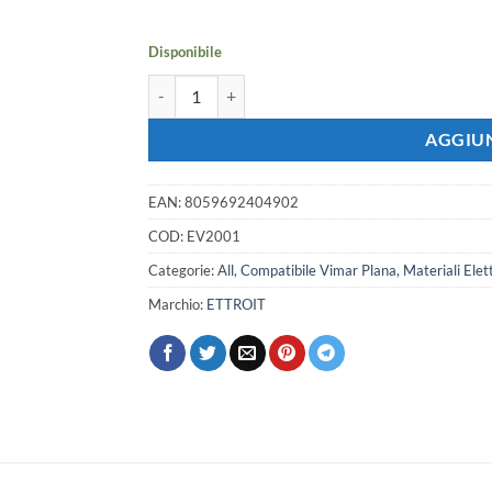
era:
è:
2,85 €.
2,53 €.
Disponibile
Serie Civile ETTROIT Bianco Compatibile Con Vima
AGGIUN
EAN:
8059692404902
COD:
EV2001
Categorie:
All
,
Compatibile Vimar Plana
,
Materiali Elett
Marchio:
ETTROIT