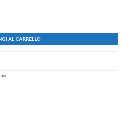
r Plana (Presa Bipasso) quantità
GI AL CARRELLO
rici