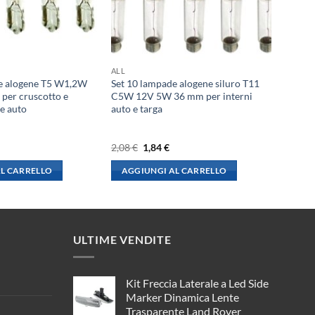
ALL
e alogene T5 W1,2W
Set 10 lampade alogene siluro T11
er cruscotto e
C5W 12V 5W 36 mm per interni
e auto
auto e targa
l
Il
Il
2,08
€
1,84
€
rezzo
prezzo
prezzo
le
ttuale
originale
attuale
L CARRELLO
AGGIUNGI AL CARRELLO
:
era:
è:
,84 €.
2,08 €.
1,84 €.
ULTIME VENDITE
Kit Freccia Laterale a Led Side
Marker Dinamica Lente
Trasparente Land Rover