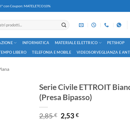
RICI" con Coupon: MATELETCO10%
AZIONE
INFORMATICA
MATERIALE ELETTRICO
PETSHOP
TEMPO LIBERO
TELEFONIA E MOBILE
VIDEOSORVEGLIANZA E AN
Plana
Serie Civile ETTROIT Bian
(Presa Bipasso)
Il
Il
2,85
2,53
€
€
prezzo
prezzo
originale
attuale