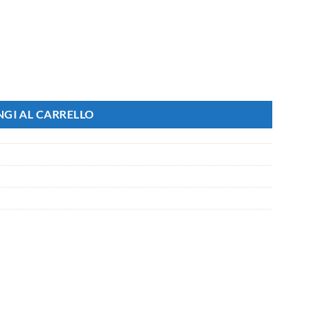
e Musica 48W 4700lm D410x95mm 140° con Telecomando 25-30mmq quan
GI AL CARRELLO