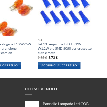
ALL
de alogene T10 WY5W
Set 10 lampadine LED T5 12V
 arancione
W1.2W blu SMD 5050 per cruscotto
r camion
auto e moto
l
Il
Il
9,85
€
8,73
€
rezzo
prezzo
prezzo
le
ttuale
originale
attuale
L CARRELLO
AGGIUNGI AL CARRELLO
:
era:
è:
,84 €.
9,85 €.
8,73 €.
ULTIME VENDITE
Pannello Lampada Led COB