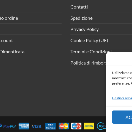
Contatti
tuo ordine
Spedizione
Privacy Policy
ccount
Cookie Policy (UE)
Dimenticata
Termini e Condizioni
Politica di rimborso e resi
Utilizziamo c
mostrarti cont
preferenze. P
Gestisci servi
AC