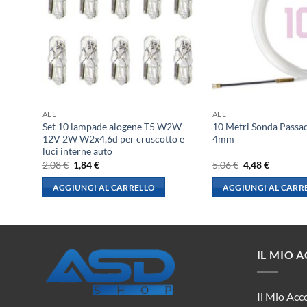
ALL
ALL
W1,2W
Set 10 lampade alogene T5 W2W
10 Metri Sonda Passa
e
12V 2W W2x4,6d per cruscotto e
4mm
luci interne auto
Il
Il
Il
Il
2,08
€
1,84
€
5,06
€
4,48
€
prezzo
prezzo
prezzo
prezzo
originale
attuale
originale
attuale
AGGIUNGI AL CARRELLO
AGGIUNGI AL CARR
era:
è:
era:
è:
2,08 €.
1,84 €.
5,06 €.
4,48 €.
IL MIO 
Il Mio Acc