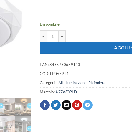
prezzo
prezzo
originale
attuale
era:
è:
41,65 €.
36,89 €.
Disponibile
Plafoniera LED CCT Bluetooth Con Altoparlant
AGGIUN
EAN:
8435730659143
COD:
LP065914
Categorie:
All
,
Illuminazione
,
Plafoniera
Marchio:
A2ZWORLD