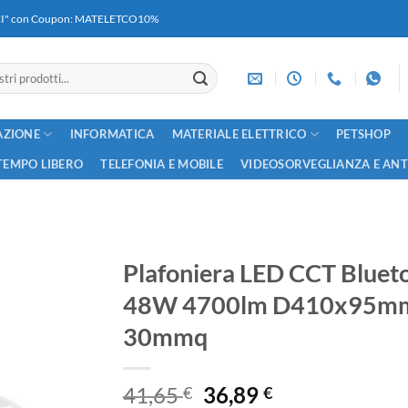
RICI" con Coupon: MATELETCO10%
AZIONE
INFORMATICA
MATERIALE ELETTRICO
PETSHOP
TEMPO LIBERO
TELEFONIA E MOBILE
VIDEOSORVEGLIANZA E AN
Plafoniera LED CCT Bluet
48W 4700lm D410x95mm 
30mmq
Il
Il
41,65
36,89
€
€