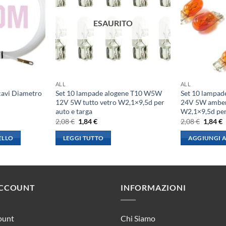
ESAURITO
ALL
ALL
cavi Diametro
Set 10 lampade alogene T10 W5W
Set 10 lampa
12V 5W tutto vetro W2,1×9,5d per
24V 5W amber
auto e targa
W2,1×9,5d pe
Il
Il
Il
I
2,08
€
1,84
€
2,08
€
1,84
€
prezzo
prezzo
prezzo
p
originale
attuale
origina
a
ELLO
LEGGI TUTTO
AGGIUNGI A
era:
è:
era:
è
2,08 €.
1,84 €.
2,08 €.
1
ACCOUNT
INFORMAZIONI
ount
Chi Siamo