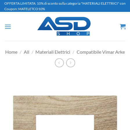
Salta
OFFERTA LIMITATA: 10% di sconto sulla categoria "MATERIALI ELETTRICI" con
Coupon: MATELETCO10%
ai
contenuti
Home
/
All
/
Materiali Elettrici
/
Compatibile Vimar Arke