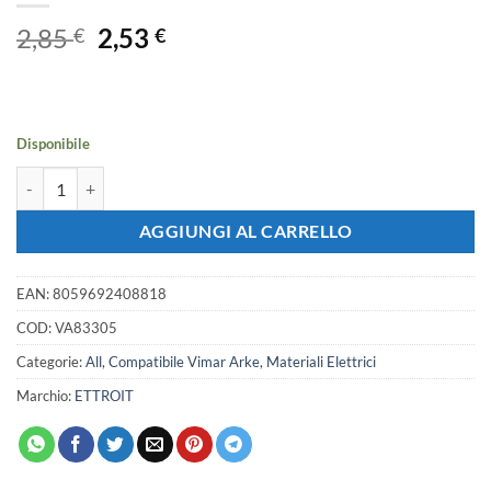
Il
Il
2,85
2,53
€
€
prezzo
prezzo
originale
attuale
era:
è:
2,85 €.
2,53 €.
Disponibile
Placca Plastica ETTROIT Serie Venus 3 Posti/Moduli 503 Compatibile 
AGGIUNGI AL CARRELLO
EAN:
8059692408818
COD:
VA83305
Categorie:
All
,
Compatibile Vimar Arke
,
Materiali Elettrici
Marchio:
ETTROIT