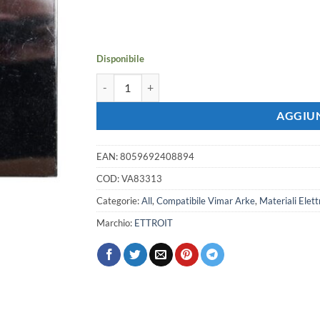
prezzo
prezzo
originale
attuale
era:
è:
4,76 €.
4,22 €.
Disponibile
Placca Plastica ETTROIT Serie Venus 3 Posti/Modu
AGGIUN
EAN:
8059692408894
COD:
VA83313
Categorie:
All
,
Compatibile Vimar Arke
,
Materiali Elettr
Marchio:
ETTROIT