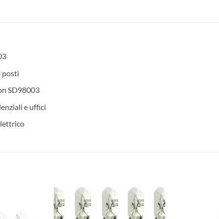
03
 posti
don SD98003
enziali e uffici
lettrico