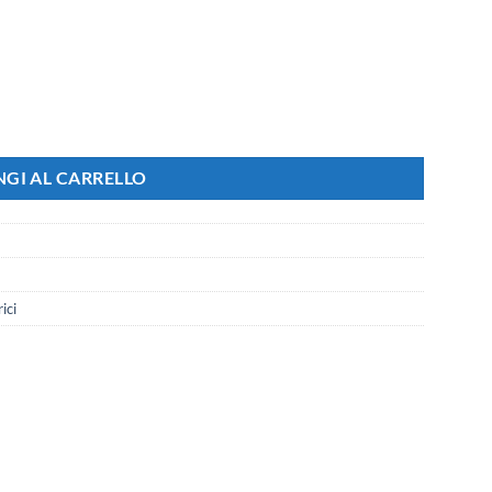
li 503 Compatibile Con Vimar Arke, 14 Colori Disponibili (Cromato Luci
GI AL CARRELLO
ici