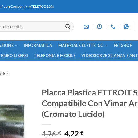
RICI" con Coupon: MATELETCO10%
AZIONE
INFORMATICA
MATERIALE ELETTRICO
PETSHOP
TEMPO LIBERO
TELEFONIA E MOBILE
VIDEOSORVEGLIANZA E AN
Arke
Placca Plastica ETTROIT S
Compatibile Con Vimar Ark
(Cromato Lucido)
Il
Il
4,76
4,22
€
€