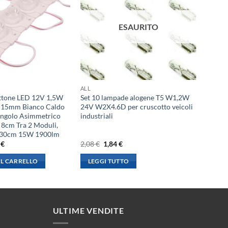
ESAURITO
ALL
ttone LED 12V 1,5W
Set 10 lampade alogene T5 W1,2W
15mm Bianco Caldo
24V W2X4.6D per cruscotto veicoli
Angolo Asimmetrico
industriali
 8cm Tra 2 Moduli,
 130cm 15W 1900lm
Il
Il
Il
1
€
2,08
€
1,84
€
o
prezzo
prezzo
prezzo
ale
attuale
originale
attuale
L CARRELLO
LEGGI TUTTO
è:
era:
è:
€.
18,31 €.
2,08 €.
1,84 €.
ULTIME VENDITE