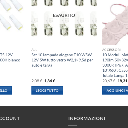
ESAURITO
ALL
ACCESSORI
 T5 12V
Set 10 lampade alogene T10 W5W
10 Moduli Ma
00K bianco
12V 5W tutto vetro W2,1×9,5d per
190lm 50×32×
auto e targa
3000K IP67, 
10°X60°, Cavo
Totale Lunga
Il
Il
Il
2,08
€
1,84
€
20,67
€
18,3
prezzo
prezzo
prezz
originale
attuale
origin
ELLO
LEGGI TUTTO
AGGIUNGI A
era:
è:
era:
2,08 €.
1,84 €.
20,67 
ACCOUNT
INFORMAZIONI