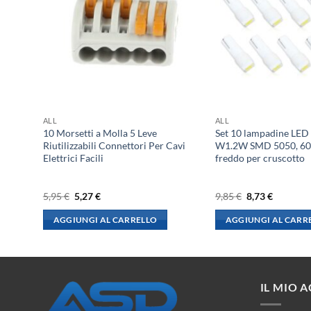
ALL
ALL
ametro
10 Morsetti a Molla 5 Leve
Set 10 lampadine LED
Riutilizzabili Connettori Per Cavi
W1.2W SMD 5050, 60
Elettrici Facili
freddo per cruscotto
Il
Il
Il
Il
5,95
€
5,27
€
9,85
€
8,73
€
prezzo
prezzo
prezzo
prezzo
originale
attuale
originale
attuale
AGGIUNGI AL CARRELLO
AGGIUNGI AL CARR
era:
è:
era:
è:
5,95 €.
5,27 €.
9,85 €.
8,73 €.
IL MIO 