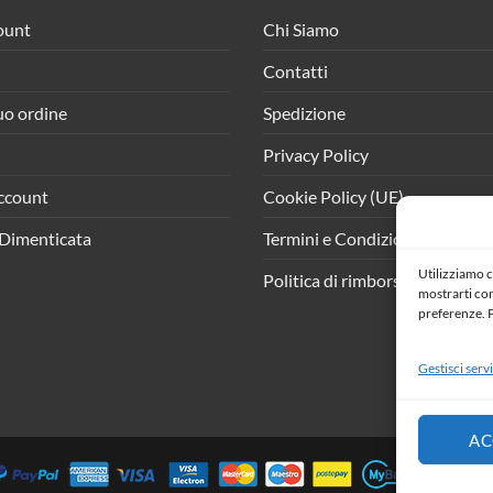
ount
Chi Siamo
Contatti
tuo ordine
Spedizione
Privacy Policy
ccount
Cookie Policy (UE)
Dimenticata
Termini e Condizioni
Utilizziamo c
Politica di rimborso e resi
mostrarti cont
preferenze. P
Gestisci servi
AC