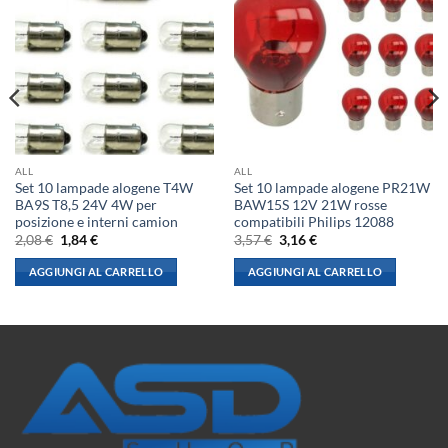
ALL
ALL
Set 10 lampade alogene T4W
Set 10 lampade alogene PR21W
BA9S T8,5 24V 4W per
BAW15S 12V 21W rosse
posizione e interni camion
compatibili Philips 12088
Il
Il
Il
Il
2,08
€
1,84
€
3,57
€
3,16
€
prezzo
prezzo
prezzo
prezzo
originale
attuale
originale
attuale
AGGIUNGI AL CARRELLO
AGGIUNGI AL CARRELLO
era:
è:
era:
è:
2,08 €.
1,84 €.
3,57 €.
3,16 €.