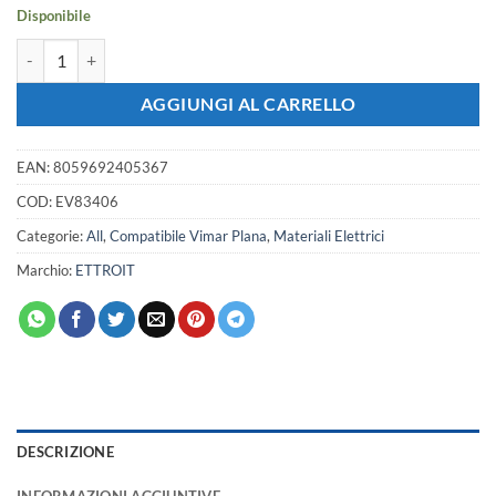
3,57 €.
3,16 €.
Disponibile
Placca Plastica ETTROIT Serie Starlight 4 Posti/Moduli 504 Compatibil
AGGIUNGI AL CARRELLO
EAN:
8059692405367
COD:
EV83406
Categorie:
All
,
Compatibile Vimar Plana
,
Materiali Elettrici
Marchio:
ETTROIT
DESCRIZIONE
INFORMAZIONI AGGIUNTIVE