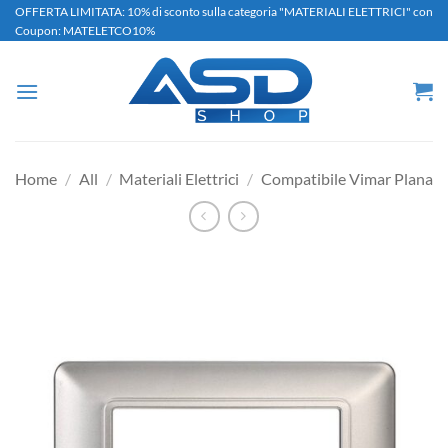
Salta
OFFERTA LIMITATA: 10% di sconto sulla categoria "MATERIALI ELETTRICI" con
Coupon: MATELETCO10%
ai
contenuti
Home
/
All
/
Materiali Elettrici
/
Compatibile Vimar Plana