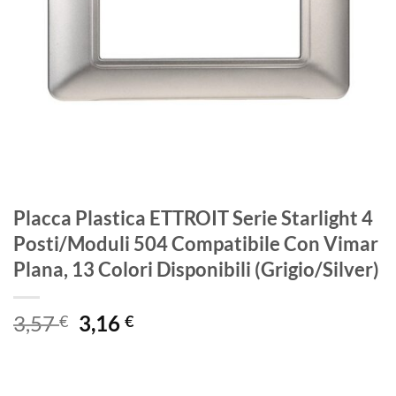
Placca Plastica ETTROIT Serie Starlight 4
Posti/Moduli 504 Compatibile Con Vimar
Plana, 13 Colori Disponibili (Grigio/Silver)
Il
Il
3,57
3,16
€
€
prezzo
prezzo
originale
attuale
era:
è: