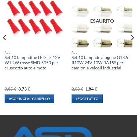
ESAURITO
ALL
ALL
Set 10 lampadine LED T5 12V
Set 10 lampade alogene G18,5
W1.2W rosse SMD 5050 per
R10W 24V 10W BA15S per
cruscotto auto e moto
camion e veicoli industriali
Il
Il
Il
Il
9,85
€
8,73
€
2,08
€
1,84
€
prezzo
prezzo
prezzo
prezzo
originale
attuale
originale
attuale
AGGIUNGI AL CARRELLO
LEGGI TUTTO
era:
è:
era:
è:
9,85 €.
8,73 €.
2,08 €.
1,84 €.