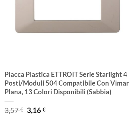
Placca Plastica ETTROIT Serie Starlight 4
Posti/Moduli 504 Compatibile Con Vimar
Plana, 13 Colori Disponibili (Sabbia)
Il
Il
3,57
3,16
€
€
prezzo
prezzo
originale
attuale
era:
è: