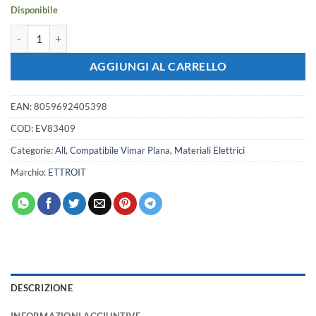
3,57 €.
3,16 €.
Disponibile
Placca Plastica ETTROIT Serie Starlight 4 Posti/Moduli 504 Compatibil
AGGIUNGI AL CARRELLO
EAN:
8059692405398
COD:
EV83409
Categorie:
All
,
Compatibile Vimar Plana
,
Materiali Elettrici
Marchio:
ETTROIT
DESCRIZIONE
INFORMAZIONI AGGIUNTIVE