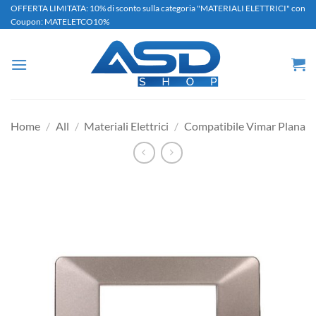
Salta
OFFERTA LIMITATA: 10% di sconto sulla categoria "MATERIALI ELETTRICI" con
Coupon: MATELETCO10%
ai
contenuti
Home
/
All
/
Materiali Elettrici
/
Compatibile Vimar Plana