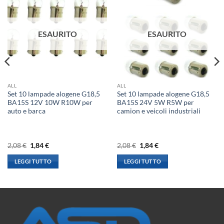
ESAURITO
ESAURITO
ALL
ALL
Set 10 lampade alogene G18,5
Set 10 lampade alogene G18,5
BA15S 12V 10W R10W per
BA15S 24V 5W R5W per
auto e barca
camion e veicoli industriali
Il
Il
Il
Il
2,08
€
1,84
€
2,08
€
1,84
€
prezzo
prezzo
prezzo
prezzo
originale
attuale
originale
attuale
LEGGI TUTTO
LEGGI TUTTO
era:
è:
era:
è:
2,08 €.
1,84 €.
2,08 €.
1,84 €.