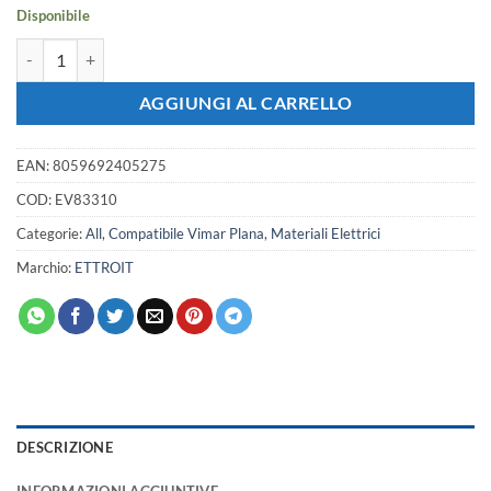
3,57 €.
3,16 €.
Disponibile
Placca Plastica ETTROIT Serie Starlight 3 Posti/Moduli 503 Compatibi
AGGIUNGI AL CARRELLO
EAN:
8059692405275
COD:
EV83310
Categorie:
All
,
Compatibile Vimar Plana
,
Materiali Elettrici
Marchio:
ETTROIT
DESCRIZIONE
INFORMAZIONI AGGIUNTIVE