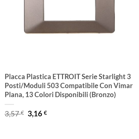
Placca Plastica ETTROIT Serie Starlight 3
Posti/Moduli 503 Compatibile Con Vimar
Plana, 13 Colori Disponibili (Bronzo)
Il
Il
3,57
3,16
€
€
prezzo
prezzo
originale
attuale
era:
è: