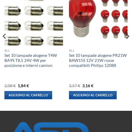
ALL
ALL
Set 10 lampade alogene T4W
Set 10 lampade alogene PR21W
BA9S T8,5 24V 4W per
BAW15S 12V 21W rosse
posizione e interni camion
compatibili Philips 12088
Il
Il
Il
Il
2,08
€
1,84
€
3,57
€
3,16
€
prezzo
prezzo
prezzo
prezzo
originale
attuale
originale
attuale
AGGIUNGI AL CARRELLO
AGGIUNGI AL CARRELLO
era:
è:
era:
è:
2,08 €.
1,84 €.
3,57 €.
3,16 €.