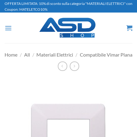
Salta
OFFERTA LIMITATA: 10% di sconto sulla categoria "MATERIALI ELETTRICI" con
Coupon: MATELETCO10%
ai
contenuti
Home
/
All
/
Materiali Elettrici
/
Compatibile Vimar Plana