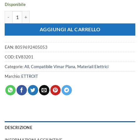
1,66 €.
1,47 €.
Disponibile
Placca Plastica ETTROIT Serie Starlight 2 Posti/Moduli 502 Compatibil
AGGIUNGI AL CARRELLO
EAN:
8059692405053
COD:
EV83201
Categorie:
All
,
Compatibile Vimar Plana
,
Materiali Elettrici
Marchio:
ETTROIT
DESCRIZIONE
INFORMAZIONI AGGIUNTIVE