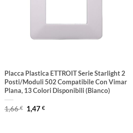
Placca Plastica ETTROIT Serie Starlight 2
Posti/Moduli 502 Compatibile Con Vimar
Plana, 13 Colori Disponibili (Bianco)
Il
Il
1,66
1,47
€
€
prezzo
prezzo
originale
attuale
era:
è: