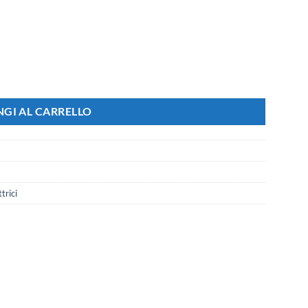
i 506, Modello Satinato Compatibile Con Bticino Matix, 5 Colori Disponib
GI AL CARRELLO
trici