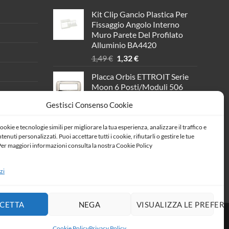
Kit Clip Gancio Plastica Per
Fissaggio Angolo Interno
Muro Parete Del Profilato
Alluminio BA4420
Il
Il
1,49
€
1,32
€
prezzo
prezzo
Placca Orbis ETTROIT Serie
originale
attuale
Moon 6 Posti/Moduli 506
era:
è:
Compatibile Con Bticino
1,49 €.
1,32 €.
Gestisci Consenso Cookie
Axolute, 11 Colori Disponibili
(Cromato Lucido)
ookie e tecnologie simili per migliorare la tua esperienza, analizzare il traffico e
Il
Il
11,90
€
10,54
€
enuti personalizzati. Puoi accettare tutti i cookie, rifiutarli o gestire le tue
prezzo
prezzo
er maggiori informazioni consulta la nostra Cookie Policy
Connettore Lineare a Forma T
originale
attuale
per Plafoniera Led Lineare A
era:
è:
Sospensione SKU-1384
zi
11,90 €.
10,54 €.
Il
Il
206,80
€
183,16
€
prezzo
prezzo
originale
attuale
CETTA
NEGA
VISUALIZZA LE PREFER
era:
è:
206,80 €.
183,16 €.
Cookie Policy
Privacy Policy