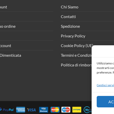
ount
Chi Siamo
Contatti
tuo ordine
Spedizione
Privacy Policy
ccount
Cookie Policy (UE)
Dimenticata
Termini e Condizioni
Utilizziamo c
Politica di rimborso e resi
mostrarti cont
preferenze. P
Gestisci servi
AC