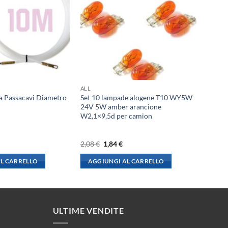
ALL
a Passacavi Diametro
Set 10 lampade alogene T10 WY5W
24V 5W amber arancione
W2,1×9,5d per camion
l
Il
Il
2,08
€
1,84
€
rezzo
prezzo
prezzo
le
ttuale
originale
attuale
L CARRELLO
AGGIUNGI AL CARRELLO
:
era:
è:
,48 €.
2,08 €.
1,84 €.
ULTIME VENDITE