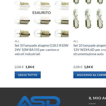
ESAURITO
ALL
ALL
 PY21W
Set 10 lampade alogene G18,5 R10W
Set 10 lampade aloge
mber
24V 10W BA15S per camion e
12V W2X4.6D per cru
veicoli industriali
strumentazione auto
Il
Il
Il
Il
2,08
€
1,84
€
2,08
€
1,84
€
prezzo
prezzo
prezzo
prezzo
originale
attuale
originale
attuale
LEGGI TUTTO
AGGIUNGI AL CARR
era:
è:
era:
è:
2,08 €.
1,84 €.
2,08 €.
1,84 €.
IL MIO 