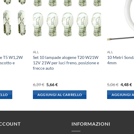
ALL
ALL
ne T5 W1,2W
Set 10 lampade alogene T20 W21W
10 Metri Sond
scotto e
12V 21W per luci freno, posizione e
4mm
frecce auto
Il
Il
Il
I
6,39
€
5,66
€
5,06
€
4,48
€
prezzo
prezzo
prezzo
p
originale
attuale
origina
a
ELLO
AGGIUNGI AL CARRELLO
AGGIUNGI A
era:
è:
era:
è
6,39 €.
5,66 €.
5,06 €.
4
ACCOUNT
INFORMAZIONI