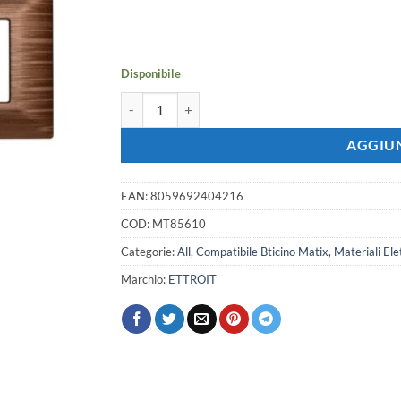
prezzo
prezzo
originale
attuale
era:
è:
5,95 €.
5,27 €.
Disponibile
Placca Plastica ETTROIT Serie Solar 6 Posti/Modul
AGGIUN
EAN:
8059692404216
COD:
MT85610
Categorie:
All
,
Compatibile Bticino Matix
,
Materiali Elet
Marchio:
ETTROIT