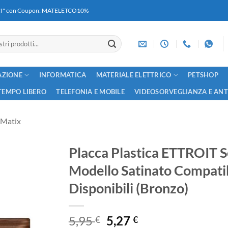
RICI" con Coupon: MATELETCO10%
AZIONE
INFORMATICA
MATERIALE ELETTRICO
PETSHOP
TEMPO LIBERO
TELEFONIA E MOBILE
VIDEOSORVEGLIANZA E AN
 Matix
Placca Plastica ETTROIT S
Modello Satinato Compatib
Disponibili (Bronzo)
Il
Il
5,95
5,27
€
€