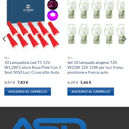
ALL
ALL
10 Lampadine Led T5 12V
Set 10 lampade alogene T20
W1,2W Colore Rosa Pink Con 1
W21W 12V 21W per luci freno,
Smd 5050 Luci Cruscotto Auto
posizione e frecce auto
Il
Il
Il
Il
8,84
€
7,83
€
6,39
€
5,66
€
prezzo
prezzo
prezzo
prezzo
originale
attuale
originale
attuale
AGGIUNGI AL CARRELLO
AGGIUNGI AL CARRELLO
era:
è:
era:
è:
8,84 €.
7,83 €.
6,39 €.
5,66 €.