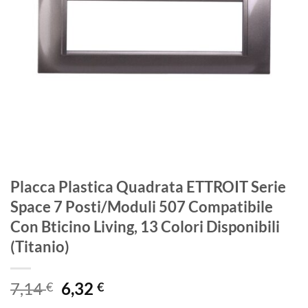
Placca Plastica Quadrata ETTROIT Serie
Space 7 Posti/Moduli 507 Compatibile
Con Bticino Living, 13 Colori Disponibili
(Titanio)
Il
Il
7,14
6,32
€
€
prezzo
prezzo