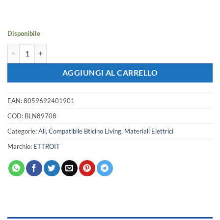
originale
attuale
era:
è:
7,14 €.
6,32 €.
Disponibile
Placca Plastica Quadrata ETTROIT Serie Space 7 Posti/Moduli 507 Compa
AGGIUNGI AL CARRELLO
EAN:
8059692401901
COD:
BLN89708
Categorie:
All
,
Compatibile Bticino Living
,
Materiali Elettrici
Marchio:
ETTROIT