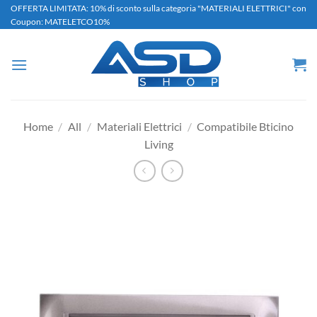
Salta
OFFERTA LIMITATA: 10% di sconto sulla categoria "MATERIALI ELETTRICI" con
Coupon: MATELETCO10%
ai
contenuti
Home
/
All
/
Materiali Elettrici
/
Compatibile Bticino
Living