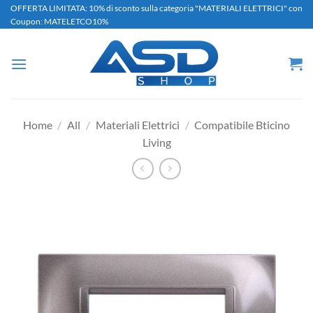
Salta
OFFERTA LIMITATA: 10% di sconto sulla categoria "MATERIALI ELETTRICI" con
Coupon: MATELETCO10%
ai
contenuti
Home
/
All
/
Materiali Elettrici
/
Compatibile Bticino
Living