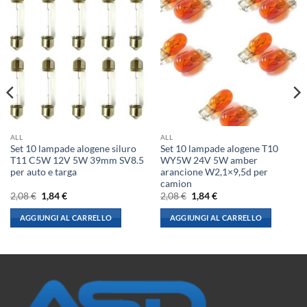
ALL
ALL
Set 10 lampade alogene siluro
Set 10 lampade alogene T10
T11 C5W 12V 5W 39mm SV8.5
WY5W 24V 5W amber
per auto e targa
arancione W2,1×9,5d per
camion
Il
Il
Il
Il
2,08
€
1,84
€
2,08
€
1,84
€
prezzo
prezzo
prezzo
prezzo
originale
attuale
originale
attuale
AGGIUNGI AL CARRELLO
AGGIUNGI AL CARRELLO
era:
è:
era:
è:
2,08 €.
1,84 €.
2,08 €.
1,84 €.