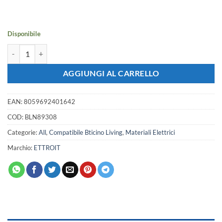
originale
attuale
era:
è:
3,57 €.
3,16 €.
Disponibile
Placca Plastica Quadrata ETTROIT Serie Space 3 Posti/Moduli 503 Compa
AGGIUNGI AL CARRELLO
EAN:
8059692401642
COD:
BLN89308
Categorie:
All
,
Compatibile Bticino Living
,
Materiali Elettrici
Marchio:
ETTROIT