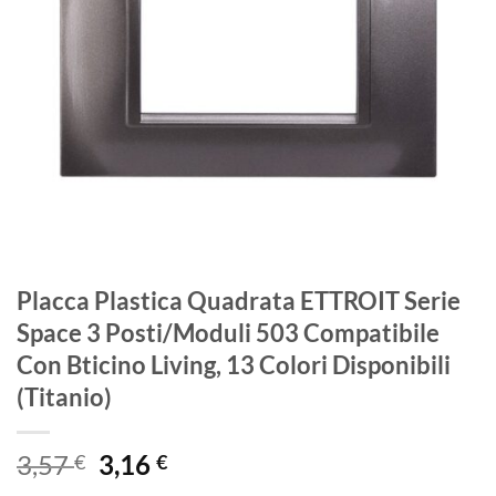
Placca Plastica Quadrata ETTROIT Serie
Space 3 Posti/Moduli 503 Compatibile
Con Bticino Living, 13 Colori Disponibili
(Titanio)
Il
Il
3,57
3,16
€
€
prezzo
prezzo