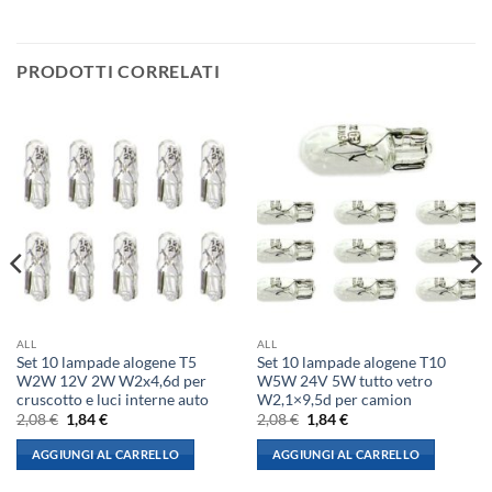
PRODOTTI CORRELATI
ALL
ALL
Set 10 lampade alogene T5
Set 10 lampade alogene T10
W2W 12V 2W W2x4,6d per
W5W 24V 5W tutto vetro
cruscotto e luci interne auto
W2,1×9,5d per camion
Il
Il
Il
Il
2,08
€
1,84
€
2,08
€
1,84
€
prezzo
prezzo
prezzo
prezzo
originale
attuale
originale
attuale
AGGIUNGI AL CARRELLO
AGGIUNGI AL CARRELLO
era:
è:
era:
è:
2,08 €.
1,84 €.
2,08 €.
1,84 €.