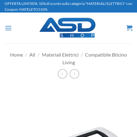
Salta
OFFERTA LIMITATA: 10% di sconto sulla categoria "MATERIALI ELETTRICI" con
Coupon: MATELETCO10%
ai
contenuti
Home
/
All
/
Materiali Elettrici
/
Compatibile Bticino
Living