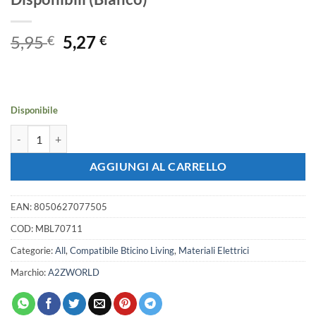
Il
Il
5,95
5,27
€
€
prezzo
prezzo
originale
attuale
era:
è:
5,95 €.
5,27 €.
Disponibile
Placca Plastica Ovale MBL 7 Moduli/Posti Compatibile Bticino Living 3
AGGIUNGI AL CARRELLO
EAN:
8050627077505
COD:
MBL70711
Categorie:
All
,
Compatibile Bticino Living
,
Materiali Elettrici
Marchio:
A2ZWORLD