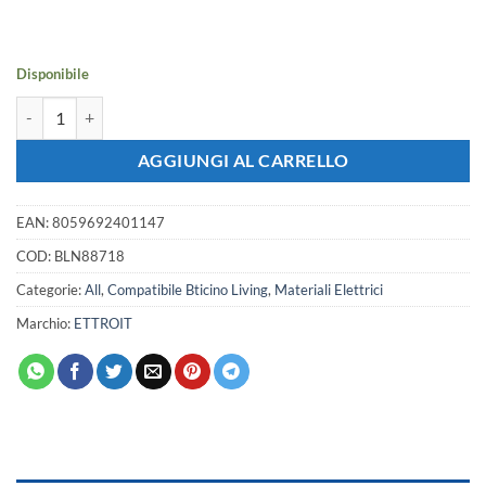
originale
attuale
era:
è:
5,95 €.
5,27 €.
Disponibile
Placca Plastica Bombata ETTROIT Serie Space 7 Posti/Moduli 507 Compa
AGGIUNGI AL CARRELLO
EAN:
8059692401147
COD:
BLN88718
Categorie:
All
,
Compatibile Bticino Living
,
Materiali Elettrici
Marchio:
ETTROIT