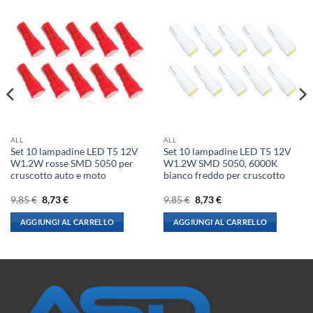
ALL
ALL
Set 10 lampadine LED T5 12V
Set 10 lampadine LED T5 12V
W1.2W rosse SMD 5050 per
W1.2W SMD 5050, 6000K
cruscotto auto e moto
bianco freddo per cruscotto
Il
Il
Il
Il
9,85
€
8,73
€
9,85
€
8,73
€
prezzo
prezzo
prezzo
prezzo
originale
attuale
originale
attuale
AGGIUNGI AL CARRELLO
AGGIUNGI AL CARRELLO
era:
è:
era:
è:
9,85 €.
8,73 €.
9,85 €.
8,73 €.