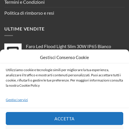
Termini e Condizioni
Politica di rimborso e resi
ULTIME VENDITE
Faro Led Flood Light Slim 30W IP65 Bianco
Neutro Carcassa Nera Sensore PIR Opzionale
Gestisci Consenso Cookie
CL1918
Il
Il
13,39
€
11,86
€
Utilizziamo cookie e tecnologie simili per migliorare la tua esperienza,
prezzo
prezzo
analizzare il traffico e mostrarti contenuti personalizzati. Puoi accettare tutti i
Kit Freccia Laterale a Led Side Marker Lente Nero
originale
attuale
cookie, rifiutarli o gestire le tue preferenze. Per maggiori informazioni consulta
Fume Luce Arancione Per Ford Focus MKI
era:
è:
la nostra Cookie Policy
Mondeo MK3 1065645
13,39 €.
11,86 €.
Il
Il
11,01
€
9,75
€
Gestisci servizi
prezzo
prezzo
Placca Plastica ETTROIT Serie Venus 2
originale
attuale
Posti/Moduli 502 Compatibile Con Vimar Arke,
era:
è:
14 Colori Disponibili (Nero)
11,01 €.
9,75 €.
ACCETTA
Il
Il
1,66
€
1,47
€