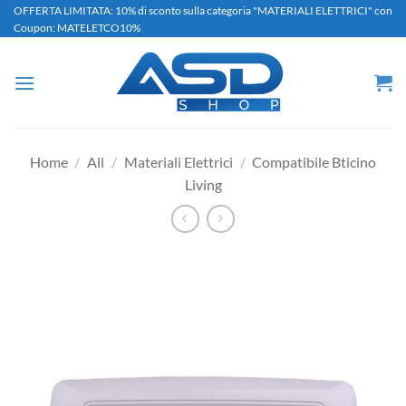
Salta
OFFERTA LIMITATA: 10% di sconto sulla categoria "MATERIALI ELETTRICI" con
Coupon: MATELETCO10%
ai
contenuti
Home
/
All
/
Materiali Elettrici
/
Compatibile Bticino
Living