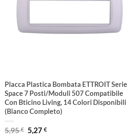
Placca Plastica Bombata ETTROIT Serie
Space 7 Posti/Moduli 507 Compatibile
Con Bticino Living, 14 Colori Disponibili
(Bianco Completo)
Il
Il
5,95
5,27
€
€
prezzo
prezzo