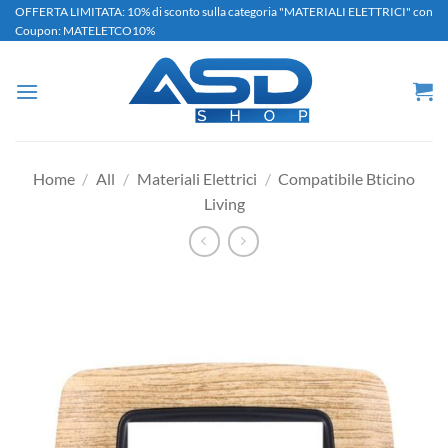
Salta
OFFERTA LIMITATA: 10% di sconto sulla categoria "MATERIALI ELETTRICI" con
Coupon: MATELETCO10%
ai
contenuti
Home
/
All
/
Materiali Elettrici
/
Compatibile Bticino
Living