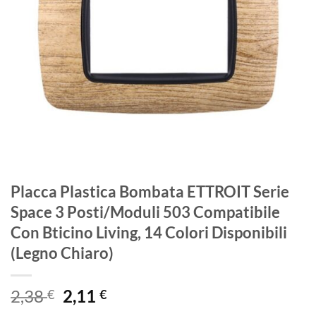
Placca Plastica Bombata ETTROIT Serie
Space 3 Posti/Moduli 503 Compatibile
Con Bticino Living, 14 Colori Disponibili
(Legno Chiaro)
Il
Il
2,38
2,11
€
€
prezzo
prezzo