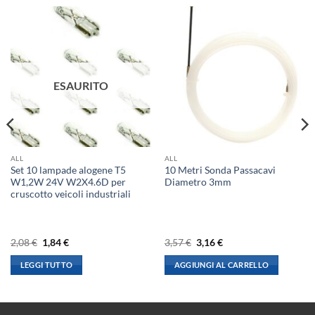
ESAURITO
ALL
ALL
Set 10 lampade alogene T5
10 Metri Sonda Passacavi
W1,2W 24V W2X4.6D per
Diametro 3mm
cruscotto veicoli industriali
Il
Il
Il
Il
2,08
€
1,84
€
3,57
€
3,16
€
prezzo
prezzo
prezzo
prezzo
originale
attuale
originale
attuale
LEGGI TUTTO
AGGIUNGI AL CARRELLO
era:
è:
era:
è:
2,08 €.
1,84 €.
3,57 €.
3,16 €.