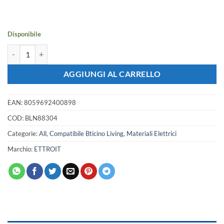
originale
attuale
era:
è:
2,38 €.
2,11 €.
Disponibile
Placca Plastica Bombata ETTROIT Serie Space 3 Posti/Moduli 503 Compa
AGGIUNGI AL CARRELLO
EAN:
8059692400898
COD:
BLN88304
Categorie:
All
,
Compatibile Bticino Living
,
Materiali Elettrici
Marchio:
ETTROIT