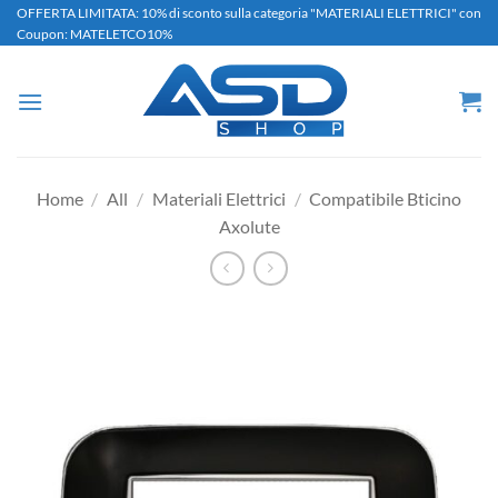
Salta
OFFERTA LIMITATA: 10% di sconto sulla categoria "MATERIALI ELETTRICI" con
Coupon: MATELETCO10%
ai
contenuti
Home
/
All
/
Materiali Elettrici
/
Compatibile Bticino
Axolute