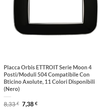
Placca Orbis ETTROIT Serie Moon 4
Posti/Moduli 504 Compatibile Con
Bticino Axolute, 11 Colori Disponibili
(Nero)
Il
Il
8,33
7,38
€
€
prezzo
prezzo