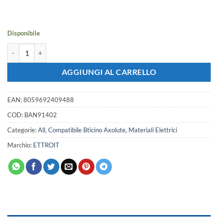
originale
attuale
era:
è:
8,33 €.
7,38 €.
Disponibile
Placca Orbis ETTROIT Serie Moon 4 Posti/Moduli 504 Compatibile Con 
AGGIUNGI AL CARRELLO
EAN:
8059692409488
COD:
BAN91402
Categorie:
All
,
Compatibile Bticino Axolute
,
Materiali Elettrici
Marchio:
ETTROIT