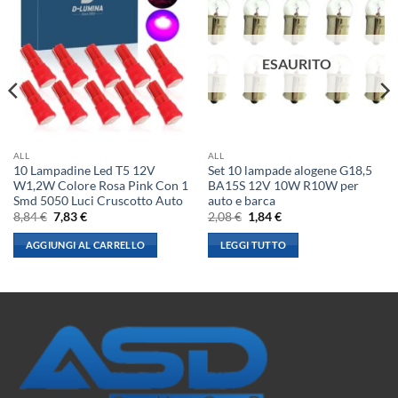
ESAURITO
ALL
ALL
10 Lampadine Led T5 12V
Set 10 lampade alogene G18,5
W1,2W Colore Rosa Pink Con 1
BA15S 12V 10W R10W per
Smd 5050 Luci Cruscotto Auto
auto e barca
Il
Il
Il
Il
8,84
€
7,83
€
2,08
€
1,84
€
prezzo
prezzo
prezzo
prezzo
originale
attuale
originale
attuale
AGGIUNGI AL CARRELLO
LEGGI TUTTO
era:
è:
era:
è:
8,84 €.
7,83 €.
2,08 €.
1,84 €.