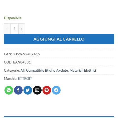
originale
attuale
era:
è:
14,28 €.
12,65 €.
Disponibile
Placca In Vetro ETTROIT Serie Moon 3 Posti/Moduli 503, Compatibile C
AGGIUNGI AL CARRELLO
EAN:
8059692407415
COD:
BAN84301
Categorie:
All
,
Compatibile Bticino Axolute
,
Materiali Elettrici
Marchio:
ETTROIT