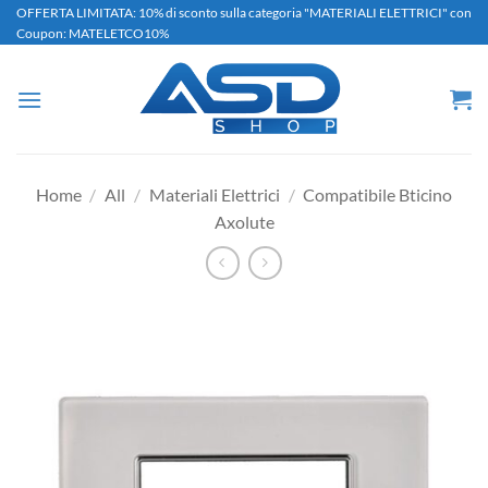
Salta
OFFERTA LIMITATA: 10% di sconto sulla categoria "MATERIALI ELETTRICI" con
Coupon: MATELETCO10%
ai
contenuti
Home
/
All
/
Materiali Elettrici
/
Compatibile Bticino
Axolute