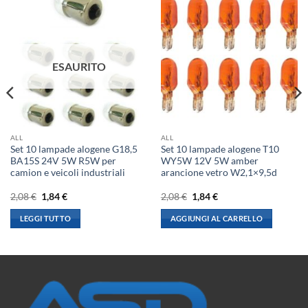
ESAURITO
ALL
ALL
Set 10 lampade alogene G18,5
Set 10 lampade alogene T10
BA15S 24V 5W R5W per
WY5W 12V 5W amber
camion e veicoli industriali
arancione vetro W2,1×9,5d
Il
Il
Il
Il
2,08
€
1,84
€
2,08
€
1,84
€
prezzo
prezzo
prezzo
prezzo
originale
attuale
originale
attuale
LEGGI TUTTO
AGGIUNGI AL CARRELLO
era:
è:
era:
è:
2,08 €.
1,84 €.
2,08 €.
1,84 €.