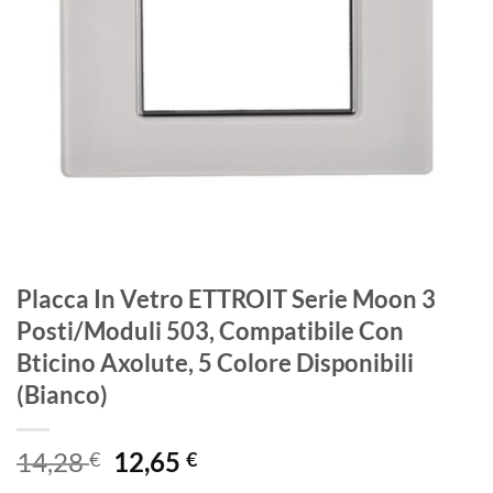
Placca In Vetro ETTROIT Serie Moon 3
Posti/Moduli 503, Compatibile Con
Bticino Axolute, 5 Colore Disponibili
(Bianco)
Il
Il
14,28
12,65
€
€
prezzo
prezzo