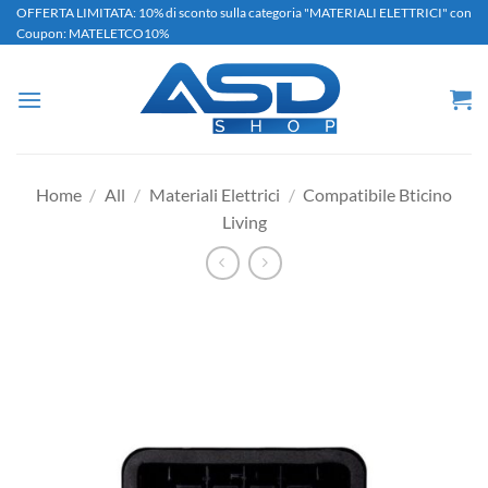
Salta
OFFERTA LIMITATA: 10% di sconto sulla categoria "MATERIALI ELETTRICI" con
Coupon: MATELETCO10%
ai
contenuti
Home
/
All
/
Materiali Elettrici
/
Compatibile Bticino
Living