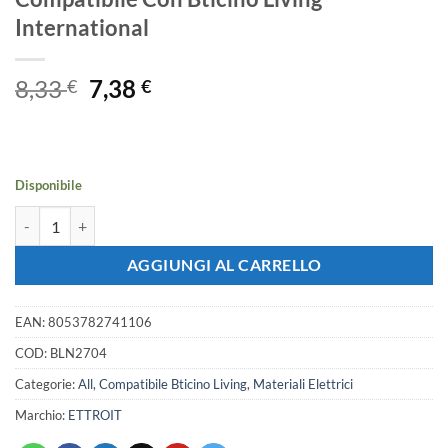
International
Il
Il
8,33
7,38
€
€
prezzo
prezzo
originale
attuale
era:
è:
8,33 €.
7,38 €.
Disponibile
Placca con Coperchio Supporto Stango Idrobox IP55 Nero 4 Posti 504 
AGGIUNGI AL CARRELLO
EAN:
8053782741106
COD:
BLN2704
Categorie:
All
,
Compatibile Bticino Living
,
Materiali Elettrici
Marchio:
ETTROIT