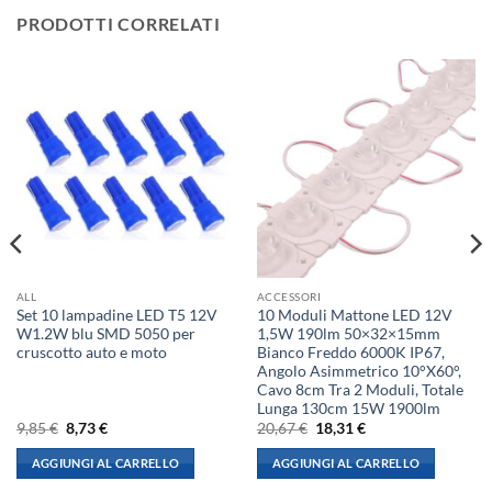
PRODOTTI CORRELATI
ALL
ACCESSORI
Set 10 lampadine LED T5 12V
10 Moduli Mattone LED 12V
W1.2W blu SMD 5050 per
1,5W 190lm 50×32×15mm
cruscotto auto e moto
Bianco Freddo 6000K IP67,
Angolo Asimmetrico 10°X60°,
Cavo 8cm Tra 2 Moduli, Totale
Lunga 130cm 15W 1900lm
Il
Il
Il
Il
9,85
€
8,73
€
20,67
€
18,31
€
prezzo
prezzo
prezzo
prezzo
originale
attuale
originale
attuale
AGGIUNGI AL CARRELLO
AGGIUNGI AL CARRELLO
era:
è:
era:
è:
9,85 €.
8,73 €.
20,67 €.
18,31 €.