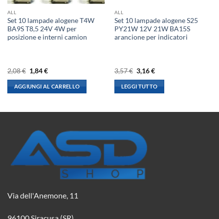
ALL
ALL
Set 10 lampade alogene T4W
Set 10 lampade alogene S25
BA9S T8,5 24V 4W per
PY21W 12V 21W BA15S
posizione e interni camion
arancione per indicatori
Il
Il
Il
Il
2,08
€
1,84
€
3,57
€
3,16
€
prezzo
prezzo
prezzo
prezzo
originale
attuale
originale
attuale
AGGIUNGI AL CARRELLO
LEGGI TUTTO
era:
è:
era:
è:
2,08 €.
1,84 €.
3,57 €.
3,16 €.
Via dell'Anemone, 11
96100 Siracusa (SR)