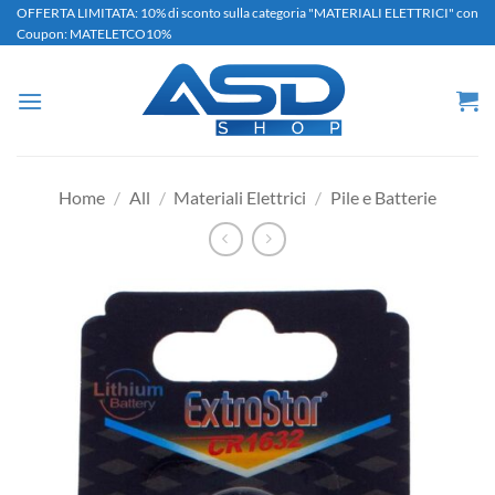
Salta
OFFERTA LIMITATA: 10% di sconto sulla categoria "MATERIALI ELETTRICI" con
Coupon: MATELETCO10%
ai
contenuti
Home
/
All
/
Materiali Elettrici
/
Pile e Batterie