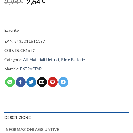
Il
Il
2,98
2,64
€
€
prezzo
prezzo
originale
attuale
era:
è:
2,98 €.
2,64 €.
Esaurito
EAN:
8432011611197
COD:
DUCR1632
Categorie:
All
,
Materiali Elettrici
,
Pile e Batterie
Marchio:
EXTRASTAR
DESCRIZIONE
INFORMAZIONI AGGIUNTIVE