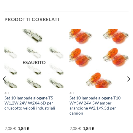
PRODOTTI CORRELATI
ESAURITO
ALL
ALL
Set 10 lampade alogene T5
Set 10 lampade alogene T10
W1,2W 24V W2X4.6D per
WY5W 24V 5W amber
cruscotto veicoli industriali
arancione W2,1×9,5d per
camion
Il
Il
Il
Il
2,08
€
1,84
€
2,08
€
1,84
€
prezzo
prezzo
prezzo
prezzo