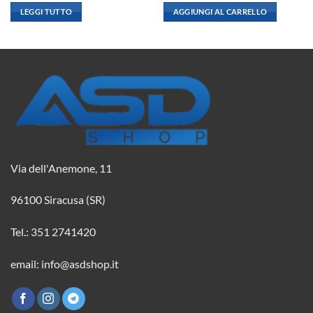
originale
attuale
originale
attuale
LEGGI TUTTO
AGGIUNGI AL CARRELLO
era:
è:
era:
è:
2,08 €.
1,84 €.
2,08 €.
1,84 €.
Via dell'Anemone, 11
96100 Siracusa (SR)
Tel.: 351 2741420
email: info@asdshop.it