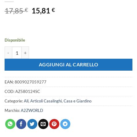
Il
Il
17,85
15,81
€
€
prezzo
prezzo
originale
attuale
era:
è:
17,85 €.
15,81 €.
Disponibile
Pentola Alta Induzione Antiaderente Cuocipasta Diametro 24cm Spe
AGGIUNGI AL CARRELLO
EAN:
8009027059277
COD:
AZ580124SC
Categorie:
All
,
Articoli Casalinghi
,
Casa e Giardino
Marchio:
A2ZWORLD