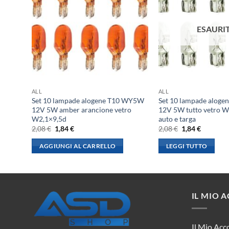
ESAURI
ALL
ALL
ametro
Set 10 lampade alogene T10 WY5W
Set 10 lampade alog
12V 5W amber arancione vetro
12V 5W tutto vetro W
W2,1×9,5d
auto e targa
Il
Il
Il
Il
2,08
€
1,84
€
2,08
€
1,84
€
prezzo
prezzo
prezzo
prezzo
originale
attuale
originale
attuale
AGGIUNGI AL CARRELLO
LEGGI TUTTO
era:
è:
era:
è:
2,08 €.
1,84 €.
2,08 €.
1,84 €.
IL MIO 
Il Mio Acc