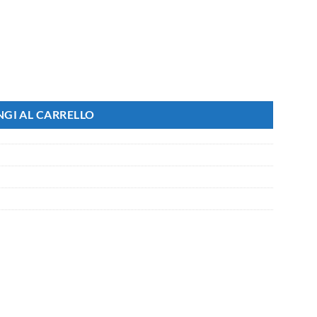
Teflon 210T 105cm Apertura e Chiusura Automatico Nero Classico quanti
GI AL CARRELLO