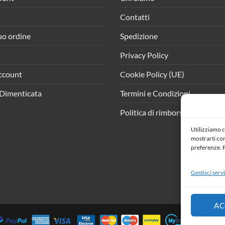
Contatti
tuo ordine
Spedizione
Privacy Policy
ccount
Cookie Policy (UE)
Dimenticata
Termini e Condizioni
Politica di rimborso e resi
Utilizziamo c
mostrarti cont
preferenze. P
Gestisci servi
AC