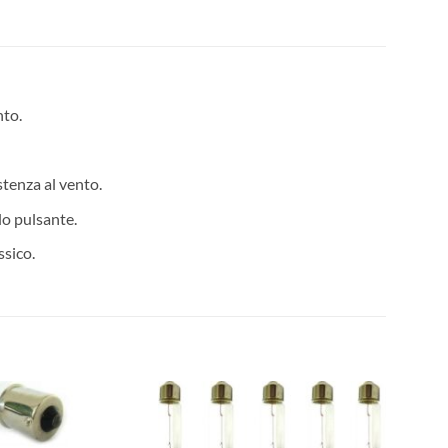
nto.
stenza al vento.
o pulsante.
ssico.