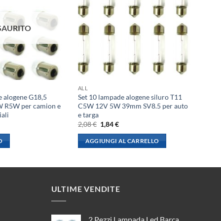
SAURITO
ALL
e alogene G18,5
Set 10 lampade alogene siluro T11
 R5W per camion e
C5W 12V 5W 39mm SV8.5 per auto
iali
e targa
l
Il
Il
2,08
€
1,84
€
rezzo
prezzo
prezzo
le
ttuale
originale
attuale
O
AGGIUNGI AL CARRELLO
:
era:
è:
,84 €.
2,08 €.
1,84 €.
ULTIME VENDITE
2 Pezzi Lampada Led Barca