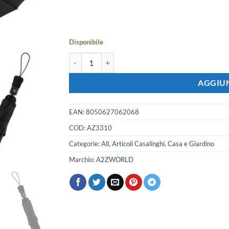
prezzo
prezzo
originale
attuale
era:
è:
8,93 €.
7,91 €.
Disponibile
Ombrello Inverso Antivento 3 Pieghe 10 Stecche 
AGGIUN
EAN:
8050627062068
COD:
AZ3310
Categorie:
All
,
Articoli Casalinghi
,
Casa e Giardino
Marchio:
A2ZWORLD