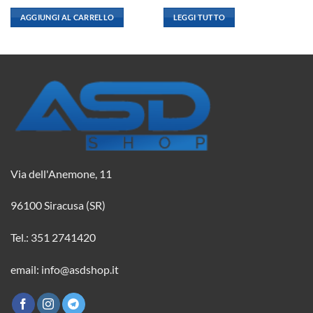
prezzo
prezzo
prezzo
prezzo
originale
attuale
originale
attuale
AGGIUNGI AL CARRELLO
LEGGI TUTTO
era:
è:
era:
è:
9,85 €.
8,73 €.
2,08 €.
1,84 €.
Via dell'Anemone, 11
96100 Siracusa (SR)
Tel.: 351 2741420
email: info@asdshop.it