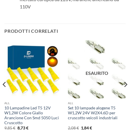
110V
PRODOTTI CORRELATI
ESAURITO
ALL
ALL
10 Lampadine Led T5 12V
Set 10 lampade alogene T5
W1,2W Colore Giallo
W1,2W 24V W2X4.6D per
Arancione Con Smd 5050 Luci
cruscotto veicoli industriali
Cruscotto
Il
Il
Il
Il
9,85
€
8,73
€
2,08
€
1,84
€