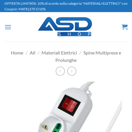
Salta
OFFERTA LIMITATA: 10% di sconto sulla categoria "MATERIALI ELETTRICI" con
Coupon: MATELETCO10%
ai
contenuti
Home
/
All
/
Materiali Elettrici
/
Spine Multiprese e
Prolunghe