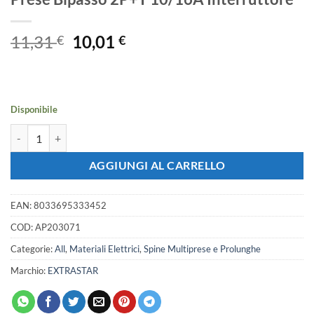
Il
Il
11,31
10,01
€
€
prezzo
prezzo
originale
attuale
era:
è:
11,31 €.
10,01 €.
Disponibile
Multipresa Ciabatta Elettrica Cavo 1,5M Con 9 Posti 3 Prese Schuko 
AGGIUNGI AL CARRELLO
EAN:
8033695333452
COD:
AP203071
Categorie:
All
,
Materiali Elettrici
,
Spine Multiprese e Prolunghe
Marchio:
EXTRASTAR