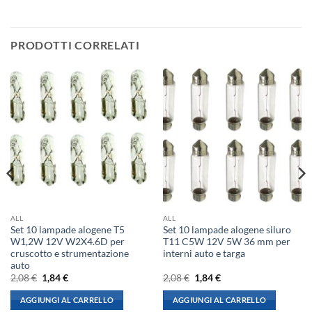
PRODOTTI CORRELATI
ALL
ALL
Set 10 lampade alogene T5
Set 10 lampade alogene siluro
W1,2W 12V W2X4.6D per
T11 C5W 12V 5W 36 mm per
cruscotto e strumentazione
interni auto e targa
auto
Il
Il
Il
Il
2,08
€
1,84
€
2,08
€
1,84
€
prezzo
prezzo
prezzo
prezzo
originale
attuale
originale
attuale
AGGIUNGI AL CARRELLO
AGGIUNGI AL CARRELLO
era:
è:
era:
è: