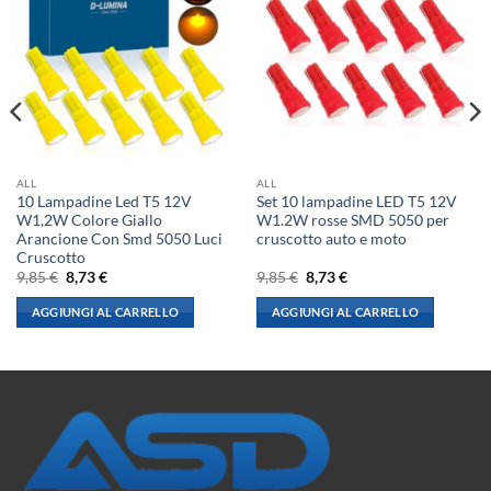
ALL
ALL
10 Lampadine Led T5 12V
Set 10 lampadine LED T5 12V
W1,2W Colore Giallo
W1.2W rosse SMD 5050 per
Arancione Con Smd 5050 Luci
cruscotto auto e moto
Cruscotto
Il
Il
Il
Il
9,85
€
8,73
€
9,85
€
8,73
€
prezzo
prezzo
prezzo
prezzo
originale
attuale
originale
attuale
AGGIUNGI AL CARRELLO
AGGIUNGI AL CARRELLO
era:
è:
era:
è:
9,85 €.
8,73 €.
9,85 €.
8,73 €.