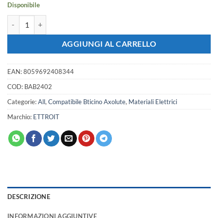
16,66 €.
14,76 €.
Disponibile
Serie Civile ETTROIT Bianco Compatibile Con Bticino Axolute (Presa 
AGGIUNGI AL CARRELLO
EAN:
8059692408344
COD:
BAB2402
Categorie:
All
,
Compatibile Bticino Axolute
,
Materiali Elettrici
Marchio:
ETTROIT
DESCRIZIONE
INFORMAZIONI AGGIUNTIVE