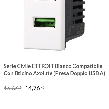
Serie Civile ETTROIT Bianco Compatibile
Con Bticino Axolute (Presa Doppio USB A)
Il
Il
16,66
14,76
€
€
prezzo
prezzo
originale
attuale
era:
è: