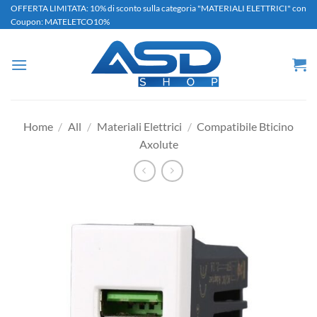
Salta
OFFERTA LIMITATA: 10% di sconto sulla categoria "MATERIALI ELETTRICI" con
Coupon: MATELETCO10%
ai
contenuti
Home
/
All
/
Materiali Elettrici
/
Compatibile Bticino
Axolute