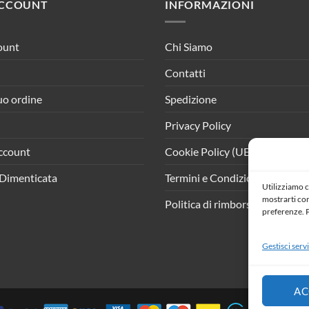
ACCOUNT
INFORMAZIONI
ount
Chi Siamo
Contatti
tuo ordine
Spedizione
Privacy Policy
ccount
Cookie Policy (UE)
Dimenticata
Termini e Condizioni
Utilizziamo c
mostrarti cont
Politica di rimborso e resi
preferenze. P
Gestisci servi
AC