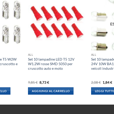
E
ALL
ALL
ene T5 W2W
Set 10 lampadine LED T5 12V
Set 10 lampad
ruscotto e
W1.2W rosse SMD 5050 per
24V 10W BA15
cruscotto auto e moto
veicoli industr
Il
Il
Il
I
9,85
€
8,73
€
2,08
€
1,84
€
prezzo
prezzo
prezzo
p
originale
attuale
origina
a
ELLO
AGGIUNGI AL CARRELLO
LEGGI TUTT
era:
è:
era:
è
9,85 €.
8,73 €.
2,08 €.
1