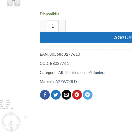
era:
è:
9,22 €.
8,17 €.
Disponibile
Modulo LED Plate per Plafoniera ad Anello 12W 
AGGIUN
EAN:
8056860277610
COD:
EB027761
Categorie:
All
,
Illuminazione
,
Plafoniera
Marchio:
A2ZWORLD