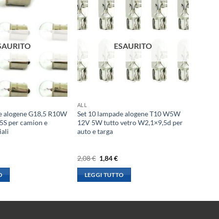
SAURITO
ESAURITO
ALL
e alogene G18,5 R10W
Set 10 lampade alogene T10 W5W
S per camion e
12V 5W tutto vetro W2,1×9,5d per
iali
auto e targa
l
Il
Il
2,08
€
1,84
€
rezzo
prezzo
prezzo
le
ttuale
originale
attuale
O
LEGGI TUTTO
:
era:
è:
,84 €.
2,08 €.
1,84 €.