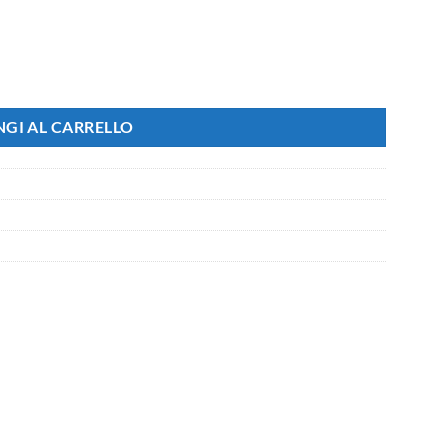
1200lm Luce Calda 3000K Alta Qualità CRI IP20 Diametro 145mm quanti
GI AL CARRELLO