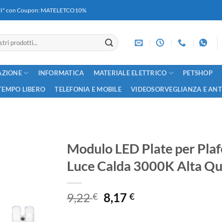
RICI" con Coupon: MATELETCO10%
AZIONE
INFORMATICA
MATERIALE ELETTRICO
PETSHOP
TEMPO LIBERO
TELEFONIA E MOBILE
VIDEOSORVEGLIANZA E AN
Modulo LED Plate per Pla
Luce Calda 3000K Alta Q
Il
Il
9,22
8,17
€
€
prezzo
prezzo
originale
attuale