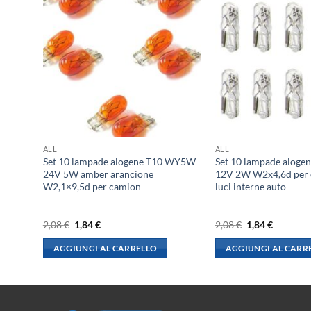
ALL
ALL
 BA9S
Set 10 lampade alogene T10 WY5W
Set 10 lampade alog
nterni
24V 5W amber arancione
12V 2W W2x4,6d per c
W2,1×9,5d per camion
luci interne auto
Il
Il
Il
Il
2,08
€
1,84
€
2,08
€
1,84
€
prezzo
prezzo
prezzo
prezzo
originale
attuale
originale
attuale
AGGIUNGI AL CARRELLO
AGGIUNGI AL CARR
era:
è:
era:
è:
2,08 €.
1,84 €.
2,08 €.
1,84 €.