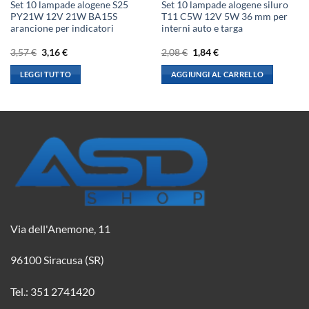
Set 10 lampade alogene S25
Set 10 lampade alogene siluro
PY21W 12V 21W BA15S
T11 C5W 12V 5W 36 mm per
arancione per indicatori
interni auto e targa
Il
Il
Il
Il
3,57
€
3,16
€
2,08
€
1,84
€
prezzo
prezzo
prezzo
prezzo
originale
attuale
originale
attuale
LEGGI TUTTO
AGGIUNGI AL CARRELLO
era:
è:
era:
è:
3,57 €.
3,16 €.
2,08 €.
1,84 €.
Via dell'Anemone, 11
96100 Siracusa (SR)
Tel.: 351 2741420