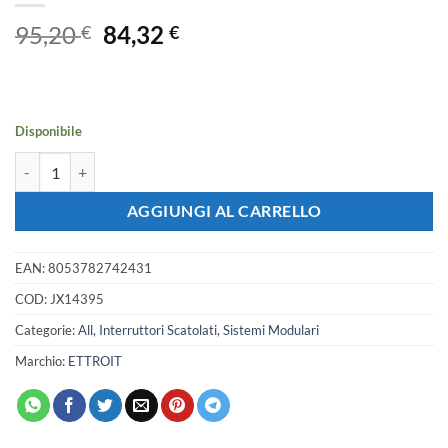
Il
Il
95,20
84,32
€
€
prezzo
prezzo
originale
attuale
era:
è:
95,20 €.
84,32 €.
Disponibile
MCCB Interruttori Scatolati Magnetotermici 3P 22kA 200A AC 400V 
AGGIUNGI AL CARRELLO
EAN:
8053782742431
COD:
JX14395
Categorie:
All
,
Interruttori Scatolati
,
Sistemi Modulari
Marchio:
ETTROIT