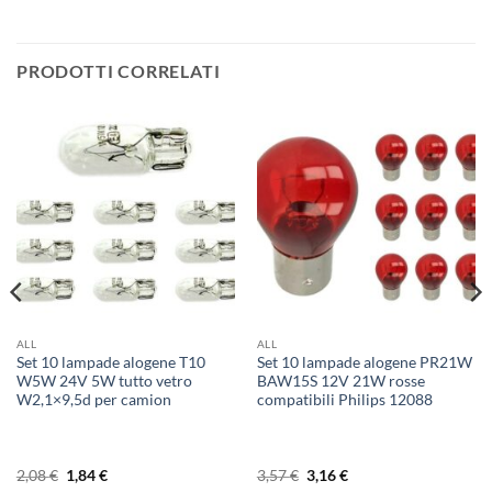
PRODOTTI CORRELATI
ALL
ALL
Set 10 lampade alogene T10
Set 10 lampade alogene PR21W
W5W 24V 5W tutto vetro
BAW15S 12V 21W rosse
W2,1×9,5d per camion
compatibili Philips 12088
Il
Il
Il
Il
2,08
€
1,84
€
3,57
€
3,16
€
prezzo
prezzo
prezzo
prezzo