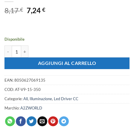
Il
Il
8,17
7,24
€
€
prezzo
prezzo
originale
attuale
era:
è:
8,17 €.
7,24 €.
Disponibile
Driver LED Corrente Costante V9, Input 220-240V AC, correnti 26
AGGIUNGI AL CARRELLO
EAN:
8050627069135
COD:
AT-V9-15-350
Categorie:
All
,
Illuminazione
,
Led Driver CC
Marchio:
A2ZWORLD