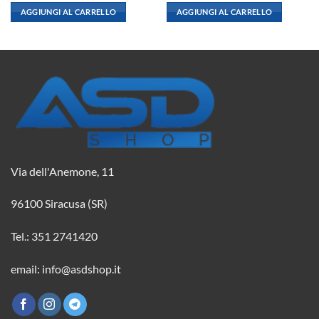
originale
attuale
originale
attuale
AGGIUNGI AL CARRELLO
AGGIUNGI AL CARRELLO
era:
è:
era:
è:
2,08 €.
1,84 €.
3,57 €.
3,16 €.
Via dell'Anemone, 11
96100 Siracusa (SR)
Tel.: 351 2741420
email: info@asdshop.it