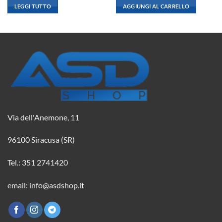
originale
attuale
originale
attuale
LEGGI TUTTO
AGGIUNGI AL CARRELLO
era:
è:
era:
è:
2,08 €.
1,84 €.
2,08 €.
1,84 €.
Via dell'Anemone, 11
96100 Siracusa (SR)
Tel.: 351 2741420
email: info@asdshop.it