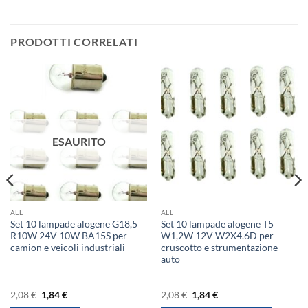
PRODOTTI CORRELATI
ESAURITO
ALL
ALL
Set 10 lampade alogene G18,5
Set 10 lampade alogene T5
R10W 24V 10W BA15S per
W1,2W 12V W2X4.6D per
camion e veicoli industriali
cruscotto e strumentazione
auto
Il
Il
Il
Il
2,08
€
1,84
€
2,08
€
1,84
€
prezzo
prezzo
prezzo
prezzo